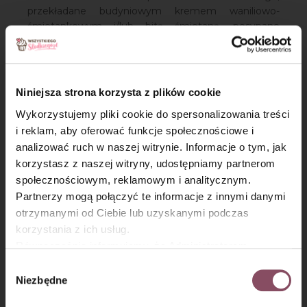
przekładane budyniowym kremem waniliowo-
śmietankowym i/lub bitą śmietaną, posypane
cukrem pudrem lub pokrywane lukrem. W
zależności od regionu ciastko jest nazywane
kremówką lub napoleonką. Nawet papież Jan Paweł
II mówiąc o swojej młodości, wspominał te pyszne
Niniejsza strona korzysta z plików cookie
ciastka. Stąd można się spotkać z nazewnictwem
Wykorzystujemy pliki cookie do spersonalizowania treści
papieska kremówka.
i reklam, aby oferować funkcje społecznościowe i
analizować ruch w naszej witrynie. Informacje o tym, jak
Zobacz nasze 
Udostęp
×
korzystasz z naszej witryny, udostępniamy partnerom
społecznościowym, reklamowym i analitycznym.
Sprawdź przepisy
Partnerzy mogą połączyć te informacje z innymi danymi
otrzymanymi od Ciebie lub uzyskanymi podczas
Spróbuj
korzystania z ich usług.
Przepisy powiązane z
Równocześnie informujemy, że Administratorem
hasłem Kremówka
Państwa danych jest Dr. Oetker Polska Sp. z o.o.,
Wybór
Gdańsk (80-339) adres: Dickmana 14/15 więcej
Niezbędne
zgody
informacji o przetwarzaniu danych osobowych oraz