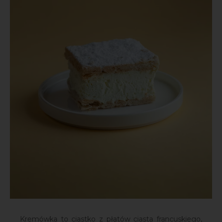
Kremówka to ciastko z płatów ciasta francuskiego,