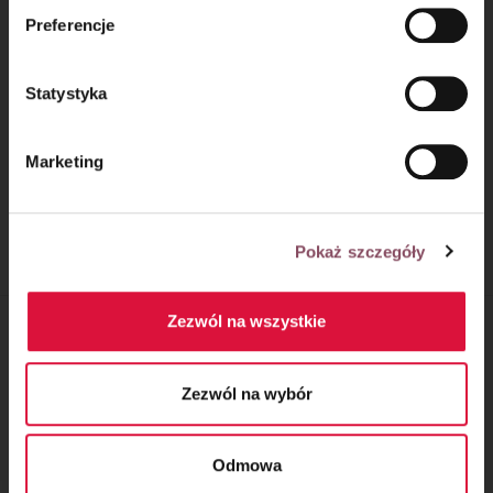
mechanizmie plików cookie znajdą Państwo w
Polityce
Preferencje
prywatności.
Statystyka
Kremówka bez
Marketing
pieczenia
Pokaż szczegóły
Zezwól na wszystkie
MATERIAŁY PUBLIKOWANE NA NASZEJ
STRONIE STANOWIĄ AUTOPROMOCJĘ:
Zezwól na wybór
Odmowa
ORAZ POWSTAŁY W RAMACH WSPÓŁPRACY