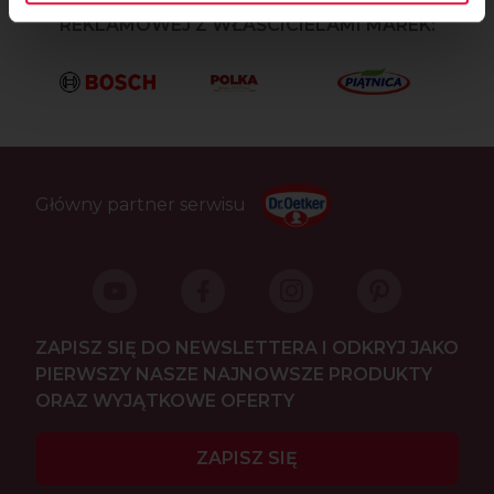
REKLAMOWEJ Z WŁAŚCICIELAMI MAREK:
Główny partner serwisu
ZAPISZ SIĘ DO NEWSLETTERA I ODKRYJ JAKO
PIERWSZY NASZE NAJNOWSZE PRODUKTY
ORAZ WYJĄTKOWE OFERTY
ZAPISZ SIĘ