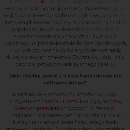
Ciasto francuskie
, ale także wszelkie cukiernicze
wyroby powstające na jego bazie, charakteryzują się
wyjątkową łatwością i szybkością, a ich wykonanie nie
jest skomplikowane. Świetnym pomysłem na słodkie
popołudnie nawet w domach tych osób, które
z pieczeniem nie mają na co dzień zbyt wiele
wspólnego. W przeciwieństwie do ciast drożdżowych,
kruchych czy ręcznie wyrabianych nie wymagają
dużej wprawy ani znawstwa. Zawsze się udają i dają
pewność przygotowania pysznego deseru.
Jakie ciastka zrobić z ciasta francuskiego lub
półfrancuskiego?
Nadzienie do ciasteczek z ciasta francuskiego
przygotujesz na
serku ricotta
, twarogu,
miodzie,
świeżych pokrojonych owocach,
orzechach
i migdałach. Wariantów jest nieskończenie wiele,
dlatego też ciastka z ciasta francuskiego będą
smakować każdemu. Swoich zwolenników znajdzie