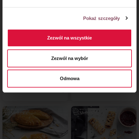
Prosta kremówka na
Palmiery serca
cieście francuskim
Pokaż szczegóły
Zezwól na wszystkie
Zezwól na wybór
Odmowa
Świąteczne ciasteczka
New york rollsy
francuskie z czekoladą
z kremem pistacjowym