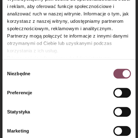
i reklam, aby oferować funkcje społecznościowe i
analizować ruch w naszej witrynie. Informacje o tym, jak
×
korzystasz z naszej witryny, udostępniamy partnerom
społecznościowym, reklamowym i analitycznym.
Partnerzy mogą połączyć te informacje z innymi danymi
otrzymanymi od Ciebie lub uzyskanymi podczas
korzystania z ich usług.
Faworki z ciasta
Szybkie rogale
Równocześnie informujemy, że Administratorem
francuskiego
marcińskie
Państwa danych jest Dr. Oetker Polska Sp. z o.o.,
Wybór
Gdańsk (80-339) adres: Dickmana 14/15 więcej
Niezbędne
zgody
informacji o przetwarzaniu danych osobowych oraz
mechanizmie plików cookie znajdą Państwo w
Polityce
Preferencje
prywatności.
Statystyka
Marketing