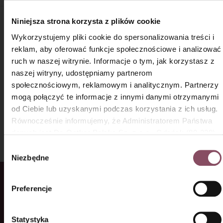
Niniejsza strona korzysta z plików cookie
MATERIAŁY PUBLIKOWANE NA NASZEJ
Wykorzystujemy pliki cookie do spersonalizowania treści i
STRONIE STANOWIĄ AUTOPROMOCJĘ:
reklam, aby oferować funkcje społecznościowe i analizować
ruch w naszej witrynie. Informacje o tym, jak korzystasz z
×
naszej witryny, udostępniamy partnerom
społecznościowym, reklamowym i analitycznym. Partnerzy
ORAZ POWSTAŁY W RAMACH WSPÓŁPRACY
mogą połączyć te informacje z innymi danymi otrzymanymi
REKLAMOWEJ Z WŁAŚCICIELAMI MAREK:
od Ciebie lub uzyskanymi podczas korzystania z ich usług.
Równocześnie informujemy, że Administratorem Państwa
danych jest Dr. Oetker Polska Sp. z o.o., Gdańsk (80-339)
adres: Dickmana 14/15 więcej informacji o przetwarzaniu
Wybór
danych osobowych oraz mechanizmie plików cookie znajdą
Niezbędne
zgody
Państwo w
Polityce prywatności.
Główny partner serwisu
Preferencje
Statystyka