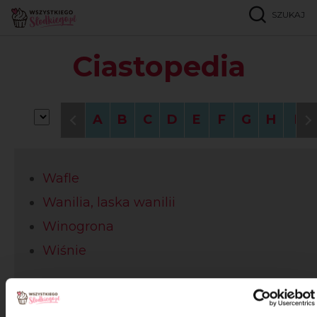
SZUKAJ
Strona główna
Ciastopedia
W
Ciastopedia
A
B
C
D
E
F
G
H
I
Wafle
Wanilia, laska wanilii
Winogrona
Wiśnie