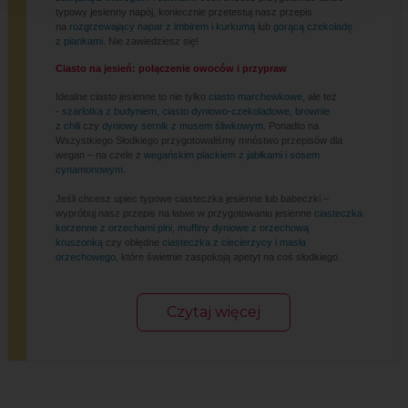
typowy jesienny napój, koniecznie przetestuj nasz przepis
na
rozgrzewający napar z imbirem i kurkumą
lub
gorącą czekoladę
z piankami
. Nie zawiedziesz się!
Ciasto na jesień: połączenie owoców i przypraw
Idealne ciasto jesienne to nie tylko
ciasto marchewkowe
, ale też
-
szarlotka z budyniem
,
ciasto dyniowo-czekoladowe
,
brownie
z chili
czy
dyniowy sernik z musem śliwkowym
. Ponadto na
Wszystkiego Słodkiego przygotowaliśmy mnóstwo przepisów dla
wegan – na czele z
wegańskim plackiem z jabłkami i sosem
cynamonowym
.
Jeśli chcesz upiec typowe ciasteczka jesienne lub babeczki –
wypróbuj nasz przepis na łatwe w przygotowaniu jesienne
ciasteczka
korzenne z orzechami pini
,
muffiny dyniowe z orzechową
kruszonką
czy obłędne
ciasteczka z ciecierzycy i masła
orzechowego
, które świetnie zaspokoją apetyt na coś słodkiego.
Czytaj więcej