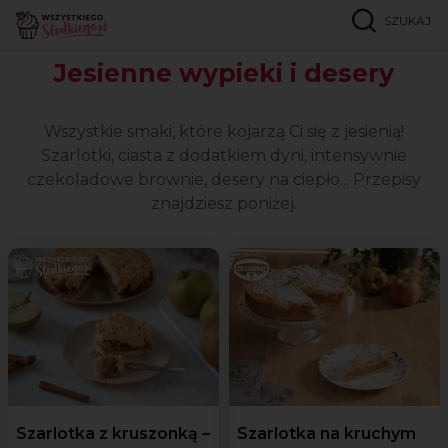
SZUKAJ
Strona główna
Okazje
Jesień
Jesienne wypieki i desery
Wszystkie smaki, które kojarzą Ci się z jesienią!
Szarlotki, ciasta z dodatkiem dyni, intensywnie
czekoladowe brownie, desery na ciepło... Przepisy
znajdziesz poniżej.
Szarlotka z kruszonką –
Szarlotka na kruchym