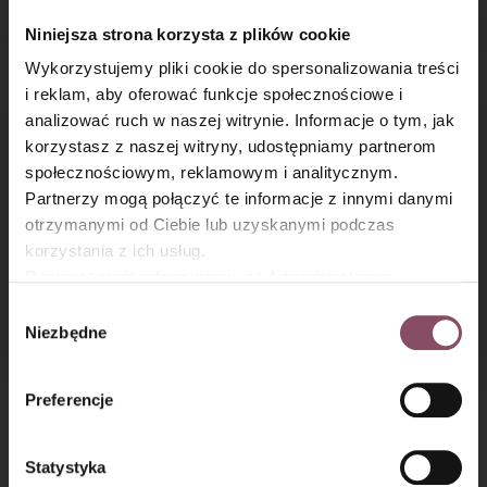
i jajek
Niniejsza strona korzysta z plików cookie
Wykorzystujemy pliki cookie do spersonalizowania treści
i reklam, aby oferować funkcje społecznościowe i
analizować ruch w naszej witrynie. Informacje o tym, jak
×
korzystasz z naszej witryny, udostępniamy partnerom
społecznościowym, reklamowym i analitycznym.
Partnerzy mogą połączyć te informacje z innymi danymi
otrzymanymi od Ciebie lub uzyskanymi podczas
korzystania z ich usług.
Równocześnie informujemy, że Administratorem
Sypana szarlotka
Wegański placek
Państwa danych jest Dr. Oetker Polska Sp. z o.o.,
wegańska
z jabłkami i sosem
Wybór
Gdańsk (80-339) adres: Dickmana 14/15 więcej
Niezbędne
cynamonowym
zgody
informacji o przetwarzaniu danych osobowych oraz
mechanizmie plików cookie znajdą Państwo w
Polityce
Preferencje
prywatności.
1
2
3
4
5
6
Statystyka