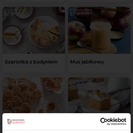
Szarlotka z budyniem
Mus jabłkowy
Cynamonki bez mleka
Ciasto marchewkowe