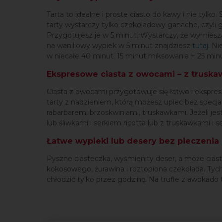
Tarta to idealne i proste ciasto do kawy i nie tyl
tarty wystarczy tylko czekoladowy ganache, czyli
Przygotujesz je w 5 minut. Wystarczy, że wymiesza
na waniliowy wypiek w 5 minut znajdziesz
tutaj
. N
w niecałe 40 minut. 15 minut miksowania + 25 minu
Ekspresowe ciasta z owocami – z truska
Ciasta z owocami przygotowuje się łatwo i ekspres
tarty z nadzieniem, którą możesz upiec bez specja
rabarbarem, brzoskwiniami, truskawkami. Jeżeli jes
lub śliwkami i serkiem ricotta lub z truskawkami i 
Łatwe wypieki lub desery bez pieczenia
Pyszne ciasteczka, wyśmienity deser, a może ciasto
kokosowego, żurawina i roztopiona czekolada. Tyc
chłodzić tylko przez godzinę. Na trufle z awokado