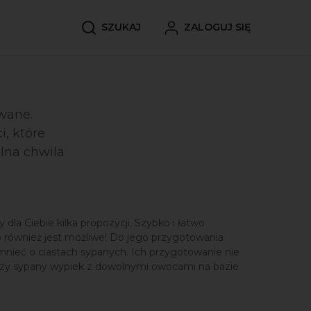
SZUKAJ
ZALOGUJ SIĘ
wane.
i, które
olna chwila
la Ciebie kilka propozycji. Szybko i łatwo
to również jest możliwe! Do jego przygotowania
mnieć o ciastach sypanych. Ich przygotowanie nie
 czy sypany wypiek z dowolnymi owocami na bazie