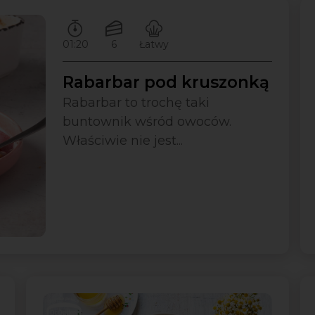
Czas przygotowywania:
Ilość porcji:
Poziom trudności:
01:20
6
Łatwy
Rabarbar pod kruszonką
Rabarbar to trochę taki
buntownik wśród owoców.
Właściwie nie jest...