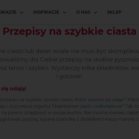
OKAZJE
INSPIRACJE
O NAS
SKLEP
Przepisy na szybkie ciasta
ne ciasto lub deser wcale nie musi być skompliko
owaliśmy dla Ciebie przepisy na słodkie pysznośc
sz łatwo i szybko. Wystarczy kilka składników, w
i gotowe!
się udają!
episu na szybkie i proste ciasto, które zawsze się udaje? Mamy d
eju i oczywiście jogurtu! Ekspresowe
ciasto czekoladowe
? Tak, 
re na pewno znajdziesz w swojej kuchni. Nie można również zapo
rzygotować pyszną, sypanę szarlotkę z dodatkiem kaszy mannej