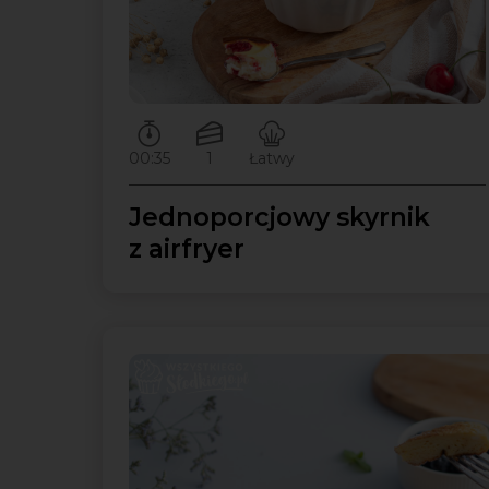
Czas przygotowywania:
Ilość porcji:
Poziom trudności:
00:35
1
Łatwy
Jednoporcjowy skyrnik
z airfryer