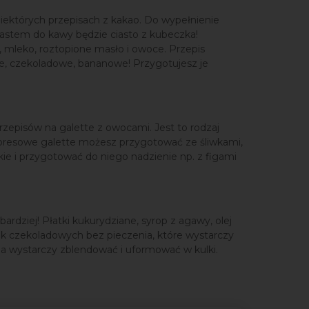
 niektórych przepisach z kakao. Do wypełnienie
iastem do kawy będzie ciasto z kubeczka!
, mleko, roztopione masło i owoce. Przepis
, czekoladowe, bananowe! Przygotujesz je
rzepisów na galette z owocami. Jest to rodzaj
Ekspresowe galette możesz przygotować ze śliwkami,
kie i przygotować do niego nadzienie np. z figami
rdziej! Płatki kukurydziane, syrop z agawy, olej
ek czekoladowych bez pieczenia, które wystarczy
ania wystarczy zblendować i uformować w kulki.