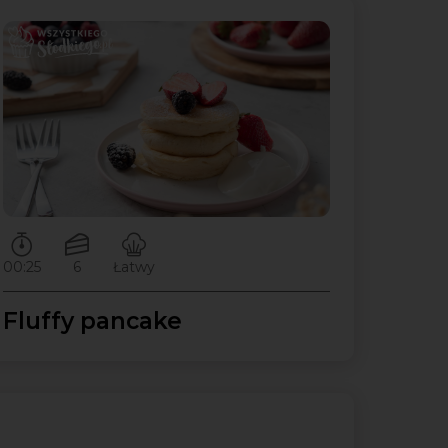
Czas przygotowywania:
Ilość porcji:
Poziom trudności:
00:25
6
Łatwy
Fluffy pancake