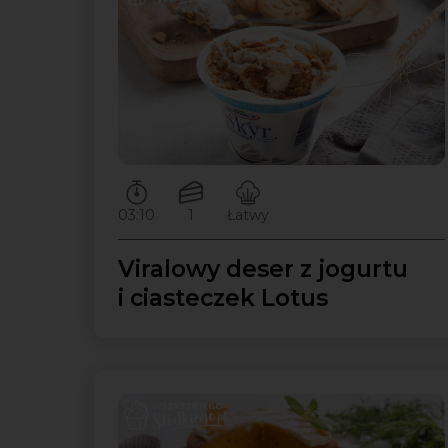
Czas przygotowywania:
Ilość porcji:
Poziom trudności:
03:10
1
Łatwy
Viralowy deser z jogurtu
i ciasteczek Lotus