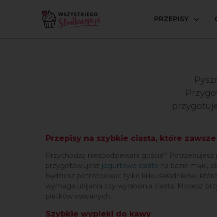
PRZEPISY
Strona główna
Popularne przepisy
Szybkie/łatwe
Pysz
Przygot
przygotuje
Przepisy na szybkie ciasta, które zawsze 
Przychodzą niespodziewani goście? Potrzebujesz prz
przygotowujesz
jogurtowe ciasto
na bazie mąki, ol
będziesz potrzebować tylko kilku składników, któ
wymaga ubijania czy wyrabiania ciasta. Możesz p
płatków owsianych.
Szybkie wypieki do kawy