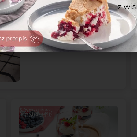
Szybkie rogaliki
z airfryera
Ochota na coś słodkiego pojawia
się nagle i nie ma czasu na
długie wyrabianie ciasta czy...