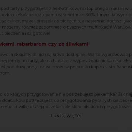
ko. Spód tarty przygotujesz z herbatników, roztopionego masła i w
 gorzka czekolada roztopiona w śmietance 30%. Innym łatwym c
sz cukier, mąkę i proszek do pieczenia, a następnie dodasz jajko
ie możemy również zapomnieć o pysznych muffinkach! Waniliowe
t pieczenia i są gotowe!
wkami, rabarbarem czy ze śliwkami
owo, a składniki di nich są łatwo dostępne.. Warto wypróbować p
lnej formy do tarty, ale na blaszce z wyposażenia piekarnika. 
teś pod dużą presja czasu możesz po prostu kupić ciasto francus
serem.
 do których przygotowania nie potrzebujesz piekarnika? Jak najba
h składników potrzebujesz do przygotowania pysznych ciastecz
 trzeba chwilkę dłużej poczekać, ale składniki do ich przygotow
Czytaj więcej