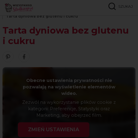
SZUKAJ
Strona główna
Przepisy
Bez cukru
Tarta dyniowa bez glutenu i cukru
Tarta dyniowa bez glutenu
i cukru
Zobacz nasze piny w serwisie Pinterest
Udostępnij ten przepis w serwisie Facebook
Obecne ustawienia prywatności nie
pozwalają na wyświetlenie elementów
wideo.
Zezwól na wykorzystanie plików cookie z
kategorii: Preferencje, Statystyki oraz
Marketing, aby obejrzeć film.
ZMIEŃ USTAWIENIA