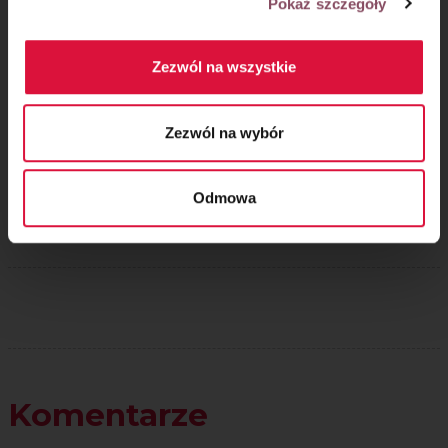
Pokaż szczegóły
Zezwól na wszystkie
Zezwól na wybór
Oceń przepis!
Odmowa
Komentarze