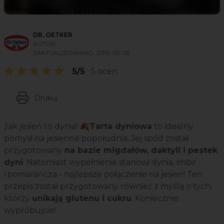
DR. OETKER
AUTOR
ZAKTUALIZOWANO:
2019-09-25
5/5
5 ocen
Drukuj
Jak jesień to dynia! 🍂
Tarta dyniowa
to idealny
pomysł na jesienne popołudnia. Jej spód został
przygotowany
na bazie migdałów, daktyli i pestek
dyni
. Natomiast wypełnienie stanowi dynia, imbir
i pomarańcza - najlepsze połączenie na jesień! Ten
przepis został przygotowany również z myślą o tych,
którzy
unikają glutenu i cukru
. Koniecznie
wypróbujcie!