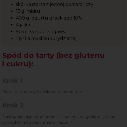
skórka starta z jednej pomarańczy
15 g imbiru
400 g jogurtu greckiego 10%
4 jajka
90 ml syropu z agawy
1 łyżka mąki kukurydzianej
Spód do tarty (bez glutenu
i cukru):
Krok 1
Zmiel nasiona dyni i daktyle w blenderze.
Krok 2
Następnie zagnieć je razem z masłem, migdałami, jajkiem
i proszkiem do pieczenia w misce.