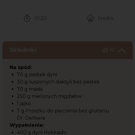
01:20
Średni
Czas potrzebny na przygotowanie przepisu
Poziom trudności
Składniki
16
Na spód:
70 g pestek dyni
30 g suszonych daktyli bez pestek
70 g masła
250 g mielonych migdałów
1 jajko
7 g Proszku do pieczenia bez glutenu
Dr. Oetkera
Wypełnienie:
400 g dyni Hokkaido