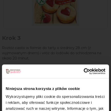
Krok 3
Rozłóż ciasto w formie do tarty o średnicy 28 cm (z
wyjmowanym dnem) i włóż do lodówki do schłodzenia na
około 20 minut.
Wypełnienie tarty dyniowej:
Krok 4
Niniejsza strona korzysta z plików cookie
Nagrzej piekarnik do 150°C. Umyj dynię, podziel na części
Wykorzystujemy pliki cookie do spersonalizowania treści
i obierz ze skóry. Pokrój na małe kawałki i gotuj ją we wrzącej
i reklam, aby oferować funkcje społecznościowe i
wodzie przez około 10 minut. Zlej wodę.
analizować ruch w naszej witrynie. Informacje o tym, jak