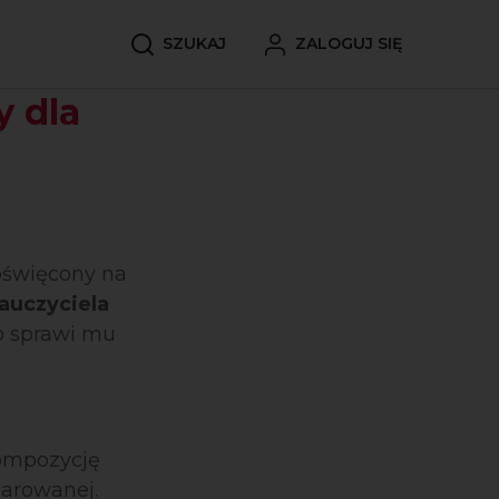
SZUKAJ
ZALOGUJ SIĘ
y dla
oświęcony na
auczyciela
o sprawi mu
kompozycję
darowanej.