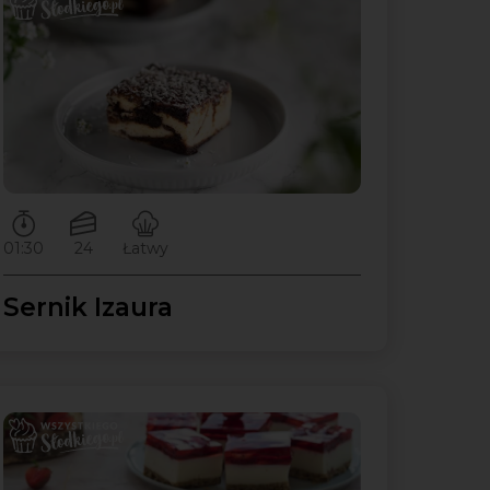
Czas przygotowywania:
Ilość porcji:
Poziom trudności:
01:30
24
Łatwy
Sernik Izaura