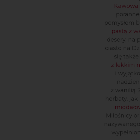
Kawowa t
poranne
pomysłem bę
pastą z w
desery, na 
ciasto na D
się takż
z lekkim 
i wyjątk
nadzien
z wanilią
herbaty, jak
migdałow
Miłośnicy o
nazywaneg
wypełnio