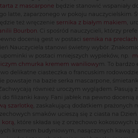
arta z mascarpone
będzie stanowić wspaniały d
go latte, zaparzonego w pokoju nauczycielskim. 
dzie też wręczenie
sernika z białym makiem
, u
anilii Bourbon
. Ci spośród nauczycieli, którzy prefe
pewno docenią gest w postaci
sernika na preclach 
zień Nauczyciela stanowi świetny wybór. Znakomi
e upominki w postaci mniejszych wypieków, np.
m
niczym chmurka kremem waniliowy
m. To bardzo 
owo delikatne ciasteczka o francuskim rodowodzie
ie powstaje na bazie serka mascarpone, śmietanki
. Zachwycają również uroczym wyglądem. Pasują 
 i do filiżanki kawy. Fani jabłek na pewno doceni
ą szarlotkę
, zaskakującą dodatkiem prażonych 
rzechowych smaków ucieszą się z ciasta na Dzień
o
korą
, które składa się z orzechowo kokosowych b
nych kremem budyniowym, nasączonych kawą z 