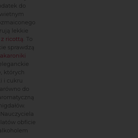
odatek do
Świetnym
rozmaiconego
rują lekkie
z ricottą
. To
cie sprawdzą
akaroniki
eleganckie
, których
 i cukru
zarówno do
ą aromatyczną
migdałów.
 Nauczyciela
latów obficie
alkoholem