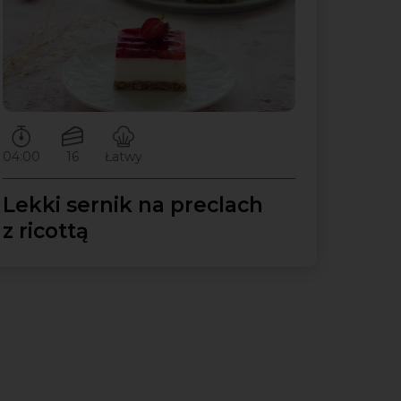
Czas przygotowywania:
Ilość porcji:
Poziom trudności:
04:00
16
Łatwy
Lekki sernik na preclach
z ricottą