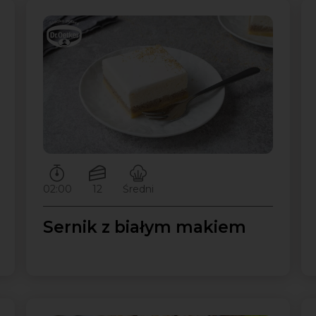
Czas przygotowywania:
Ilość porcji:
Poziom trudności:
02:00
12
Średni
Sernik z białym makiem