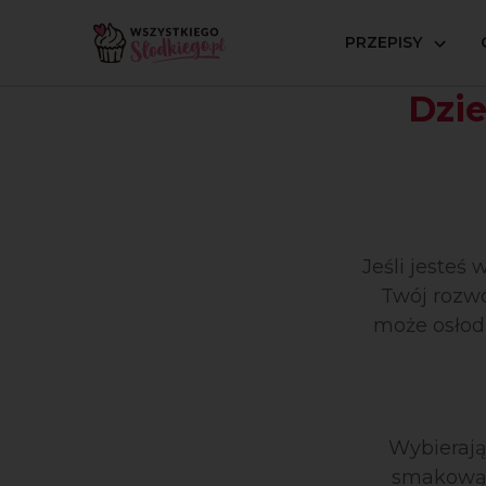
PRZEPISY
Strona główna
Okazje
Dzień Nauczyciela
Dzie
Jeśli jeste
Twój rozw
może osłod
Wybierają
smakową –