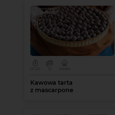
Czas przygotowywania:
Ilość porcji:
Poziom trudności:
01:00
12
Średni
Kawowa tarta
z mascarpone