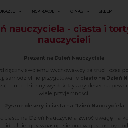
OKAZJE
INSPIRACJE
O NAS
SKLEP
ń nauczyciela - ciasta i tort
nauczycieli
Prezent na Dzień Nauczyciela
ś wdzięczny swojemu wychowawcy za trud i czas p
ój, samodzielnie przygotowane
ciasto na Dzień N
zić mu codzienny wysiłek. Pyszny deser na pewn
wiele przyjemności!
Pyszne desery i ciasta na Dzień Nauczyciela
c ciasto na Dzień Nauczyciela zwróć uwagę na 
 idealnie, gdy wpasuje się ona w gust osoby ob