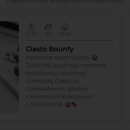
i wykończonych pokrojonymi brzoskwiniami.
Czas przygotowywania:
Ilość porcji:
Poziom trudności:
02:00
20
Łatwy
Ciasto Bounty
Kokosowe ciasto Bounty 🥥
Duża ilość pysznego nadzienia
kokosowego otulonego
czekoladą. Ciasto na
czekoladowym spodzie
z kremowym kokosowym
z mascarpone 🥥🍫