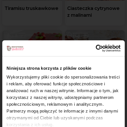
Tiramisu truskawkowe
Ciasteczka cytrynowe
z malinami
Niniejsza strona korzysta z plików cookie
Wykorzystujemy pliki cookie do spersonalizowania treści
Biszkopt z galaretką
Zapiekane jabłka
i reklam, aby oferować funkcje społecznościowe i
i truskawkami
crème brûlée
analizować ruch w naszej witrynie. Informacje o tym, jak
×
korzystasz z naszej witryny, udostępniamy partnerom
społecznościowym, reklamowym i analitycznym.
Nowy
Partnerzy mogą połączyć te informacje z innymi danymi
otrzymanymi od Ciebie lub uzyskanymi podczas
korzystania z ich usług.