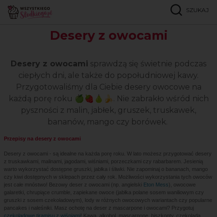
SZUKAJ
Strona główna
Popularne przepisy
Z owocami
Desery z owocami
Desery z owocami
sprawdzą się świetnie podczas
ciepłych dni, ale także do popołudniowej kawy.
Przygotowaliśmy dla Ciebie desery owocowe na
każdą porę roku 🍏🍓🍐🍌. Nie zabrakło wśród nich
pyszności z malin, jabłek, gruszek, truskawek,
bananów, mango czy borówek.
Przepisy na desery z owocami
Desery z owocami - są idealne na każda porę roku. W lato możesz przygotować desery
z truskawkami, malinami, jagodami, wiśniami, porzeczkami czy rabarbarem. Jesienią
warto wykorzystać dostępne gruszki, jabłka i śliwki. Nie zapominaj o bananach, mango
czy kiwi dostępnych w sklepach przez cały rok. Możliwości wykorzystania tych owoców
jest całe mnóstwo! Bezowy deser z owocami (np. angielski
Eton Mess
), owocowe
galaretki, chrupiące crumble, zapiekane owoce (jabłka polane sosem waniliowym czy
gruszki z sosem czekoladowym), lody w różnych owocowych wariantach czy popularne
pancakes i naleśniki. Masz ochotę na deser z mascarpone i owocami? Przygotuj
czekoladowe tiramisu z wiśniami
! Kawa, alkohol, mascarpone, biszkopty, czekolada