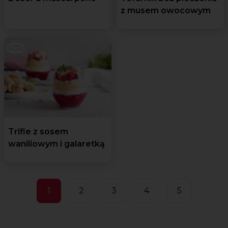
z musem owocowym
Trifle z sosem
waniliowym i galaretką
1
2
3
4
5