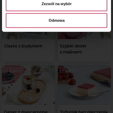
Zezwól na wybór
Odmowa
Ciasto z budyniem
Szybki deser
z malinami
Deser z mascarpone
Tofurnik bez pieczenia