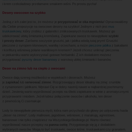
i krem czekoladowy przełamane smakiem wiśni. Po prostu pycha!
Desery owocowe na szybko
Jedną z ich zalet jest to, że możesz je
przygotować w oka mgnieniu
! Opracowaliśmy
dla Ciebie propozycje na owocowe desery na szybko! Jednym z nich jest
mus
truskawkowy
, który zrobisz z galaretki i zmiksowanych truskawek. Możesz go
udekorować ubitą śmietanką kremówką. Zapiekane owoce to niewątpliwie
szybki
i prosty deser
. Zarówno soczyste gruszki, jak i jabłka wiodą tutaj prym! Gruszki
pieczone z syropem klonowym, wanilią i orzechami, a może
pieczone jabłka
z bakaliami
i konfiturą wiśniową polane waniliowym kremem? Jeżeli chcesz uniknąć pieczenia
w piekarniku warto wykorzystać gotowe herbatniki. Z ich dodatkiem możesz
przygotować
pyszny deser bananowy
z warstwą ubitej śmietanki i bananów.
Deser na zimno lub na ciepło z owocami
Owoce dają szereg możliwości w wypiekach i deserach. Możesz
je
zapiekać
lub
serwować zimne
. Rozgrzewający deser idealny na zimę: crumble
z cynamonem i jabłkami. Wprawi Cię w dobry nastrój nawet w najbardziej pochmurny
dzień. Jesienią warto wypróbować przepis na śliwki zapiekane w winie z aromatycznymi
przyprawami i miodem. Jeżeli lubisz połączenie owoców i alkoholu, ten deser
z pewnością Ci zasmakuje.
Lody to niewątpliwie pierwsza myśl, która nam przychodzi do głowy po usłyszeniu hasła
„deser na zimno”. Lody malinowe, jagodowe, wiśniowe, z marakują, agrestowe,
bananowe i nie tylko znajdziesz na WszystkiegoSlodkiego.pl. Warto również
wypróbować nasze przepisy na
panna cottę
. Przygotowuje się ją z dodatkiem
wybranych owoców. Mogą to być truskawki, owoce leśne, truskawkami czy granatem.