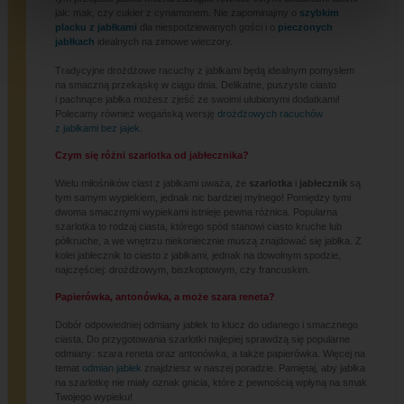
jak: mak, czy cukier z cynamonem. Nie zapominajmy o
szybkim
placku z jabłkami
dla niespodziewanych gości i o
pieczonych
jabłkach
idealnych na zimowe wieczory.
Tradycyjne drożdżowe racuchy z jabłkami będą idealnym pomysłem
na smaczną przekąskę w ciągu dnia. Delikatne, puszyste ciasto
i pachnące jabłka możesz zjeść ze swoimi ulubionymi dodatkami!
Polecamy również wegańską wersję
drożdżowych racuchów
z jabłkami bez jajek.
Czym się różni szarlotka od jabłecznika?
Wielu miłośników ciast z jabłkami uważa, że
szarlotka
i
jabłecznik
są
tym samym wypiekiem, jednak nic bardziej mylnego! Pomiędzy tymi
dwoma smacznymi wypiekami istnieje pewna różnica. Popularna
szarlotka to rodzaj ciasta, którego spód stanowi ciasto kruche lub
półkruche, a we wnętrzu niekoniecznie muszą znajdować się jabłka. Z
kolei jabłecznik to ciasto z jabłkami, jednak na dowolnym spodzie,
najczęściej: drożdżowym, biszkoptowym, czy francuskim.
Papierówka, antonówka, a może szara reneta?
Dobór odpowiedniej odmiany jabłek to klucz do udanego i smacznego
ciasta. Do przygotowania szarlotki najlepiej sprawdzą się popularne
odmiany: szara reneta oraz antonówka, a także papierówka. Więcej na
temat
odmian jabłek
znajdziesz w naszej poradzie. Pamiętaj, aby jabłka
na szarlotkę nie miały oznak gnicia, które z pewnością wpłyną na smak
Twojego wypieku!