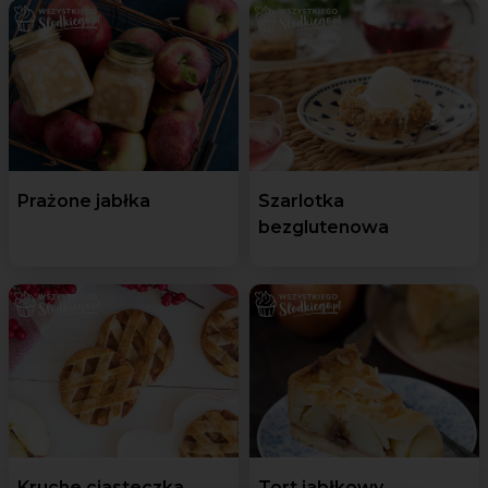
Prażone jabłka
Szarlotka
bezglutenowa
Kruche ciasteczka
Tort jabłkowy