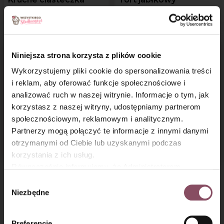
jabłkowe
Niniejsza strona korzysta z plików cookie
Wykorzystujemy pliki cookie do spersonalizowania treści
i reklam, aby oferować funkcje społecznościowe i
analizować ruch w naszej witrynie. Informacje o tym, jak
×
korzystasz z naszej witryny, udostępniamy partnerom
społecznościowym, reklamowym i analitycznym.
Serowe ciasto
Naleśniki z jabłkami
Partnerzy mogą połączyć te informacje z innymi danymi
z jabłkami
i wanilią
otrzymanymi od Ciebie lub uzyskanymi podczas
korzystania z ich usług.
Równocześnie informujemy, że Administratorem
Państwa danych jest Dr. Oetker Polska Sp. z o.o.,
Wybór
1
2
3
Gdańsk (80-339) adres: Dickmana 14/15 więcej
Niezbędne
zgody
informacji o przetwarzaniu danych osobowych oraz
mechanizmie plików cookie znajdą Państwo w
Polityce
Preferencje