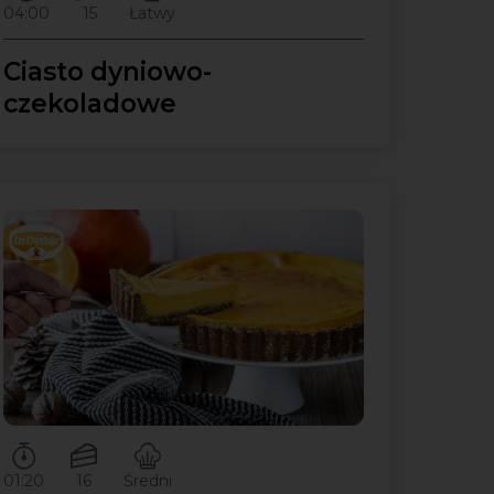
04:00
15
Łatwy
Ciasto dyniowo-
czekoladowe
Czas przygotowywania:
Ilość porcji:
Poziom trudności:
01:20
16
Średni