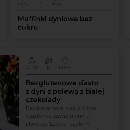
01:30
12
Łatwy
Muffinki dyniowe bez
cukru
Czas przygotowywania:
Ilość porcji:
Poziom trudności:
00:40
16
Łatwy
Bezglutenowe ciasto
z dyni z polewą z białej
czekolady
Bezglutenowe ciasto z dyni.
Ciasto nie zawiera cukru
i laktozy. Łatwe i szybkie