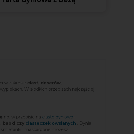
ci w zakresie
ciast, deserów
,
 wypiekach. W słodkich przepisach najczęściej
dą
np. w przepisie na
ciasto dyniowo-
, babki czy
ciasteczek owsianych
. Dynia
i, śmietanki i mascarpone możesz