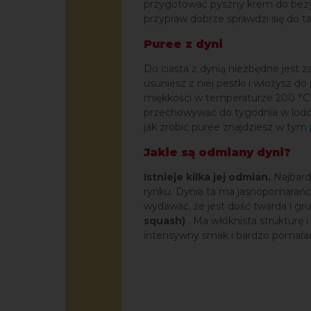
przygotować pyszny krem do bezy i
przypraw dobrze sprawdzi się do t
Puree z dyni
Do ciasta z dynią niezbędne jest 
usuniesz z niej pestki i włożysz 
miękkości w temperaturze 200 °C p
przechowywać do tygodnia w lodów
jak zrobić puree znajdziesz w tym
Jakie są odmiany dyni?
Istnieje kilka jej odmian.
Najbard
rynku. Dynia ta ma jasnopomarańcz
wydawać, że jest dość twarda i gru
squash)
. Ma włóknista strukturę 
intensywny smak i bardzo pomarań