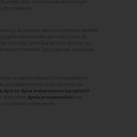
i (Pumpkin Pie). Ta mieszanka korzennych
nych przepisów.
tarczy, że pokroisz dynię na mniejsze kawałki,
przygotowane kawałki dyni należy piec do
ższ łyżeczką i zblenduj na mus. Możesz go
późniejszym terminie Szczegółowe wskazówki
potkać w supermarketach czy na lokalnym
ka jest jadalna mimo tego, że może się
a dyni to dyna makaronowa (spaghetti
ti. Natomiast
dynia prowansalska
ma
h czy daniach wytrawnych.