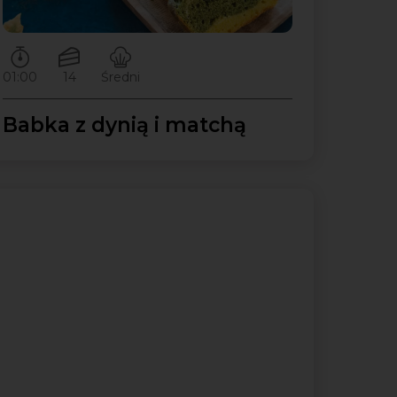
Czas przygotowywania:
Ilość porcji:
Poziom trudności:
01:00
14
Średni
Babka z dynią i matchą