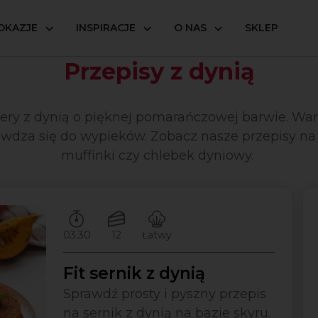
OKAZJE
INSPIRACJE
O NAS
SKLEP
Przepisy z dynią
sery z dynią o pięknej pomarańczowej barwie. Wa
awdza się do wypieków. Zobacz nasze przepisy na ta
muffinki czy chlebek dyniowy.
Czas przygotowywania:
Ilość porcji:
Poziom trudności:
03:30
12
Łatwy
Fit sernik z dynią
Sprawdź prosty i pyszny przepis
na sernik z dynią na bazie skyru.