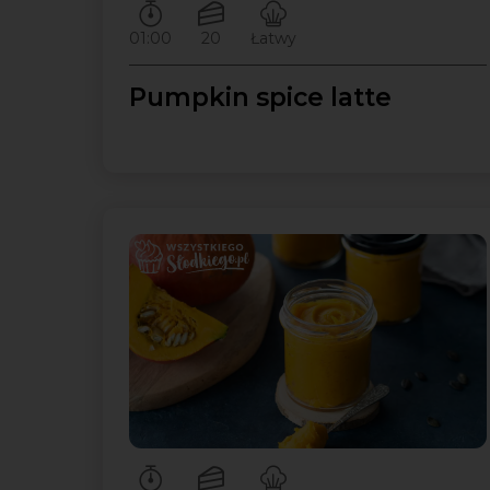
Czas przygotowywania:
Ilość porcji:
Poziom trudności:
01:00
20
Łatwy
Pumpkin spice latte
Czas przygotowywania:
Ilość porcji:
Poziom trudności: