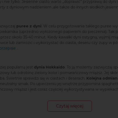
 nie tylko. Jesienne ciasto warto „doprawić” przyprawą do dyn
arty z dyniowym nadzieniem ,ale także do innych słodkich jesien
zazwyczaj
puree z dyni
. W celu przygotowania takiego puree wys
do piekarnika (uprzednio wyłożonego papierem do pieczenia). Tak 
rzez około 35-40 minut. Kiedy kawałki dyni ostygną, wyjmij mią
ce lub zamrozić i wykorzystać do ciasta, deseru czy zupy w 
przepisie
.
ziej popularną jest
dynia Hokkaido
. To ją możemy zazwyczaj s
owy lub odrobinę zielony kolor i pomarańczowy miąższ. Jej skór
ba. Świetnie sprawdzi się w ciastach i deserach.
Kolejna odmian
i neutralny smak. Po upieczeniu jej wnętrze przypomina spaghet
czowy miąższ i jest coraz częściej wykorzystywana w wypiekac
Czytaj więcej