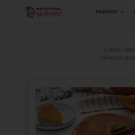
PRZEPISY
Strona główna
Okazje
DynioweLove
Ciasta i de
idealnie spr