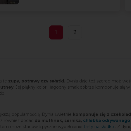
1
2
aite
zupy, potrawy czy sałatki.
Dynia daje też szereg możliwoś
hutney
. Jej piękny kolor i łagodny smak dobrze komponuje się w
do.
iększą popularnością. Dynia świetnie
komponuje się z czekola
sz również dodać
do muffinek, sernika,
chlebka odrywanego
urtem może stanowić pyszne wypełnienie
tarty na słodko
. Z dyn