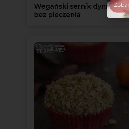
Wegański sernik dyniowy
bez pieczenia