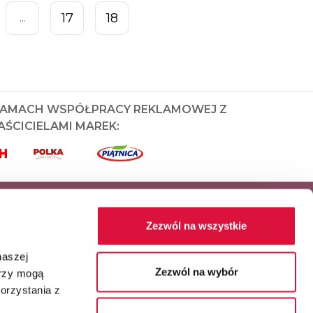
17
18
...
RAMACH WSPÓŁPRACY REKLAMOWEJ Z
ŚCICIELAMI MAREK:
Zezwól na wszystkie
naszej
Zezwól na wybór
erzy mogą
orzystania z
Główny partner serwisu