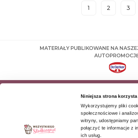
1
2
3
MATERIAŁY PUBLIKOWANE NA NASZE
AUTOPROMOCJĘ
ZAPISZ SIĘ DO NEWSLETTERA I OD
Niniejsza strona korzysta
NASZE NAJNOWSZE PRODUKTY OR
Wykorzystujemy pliki cook
OFERTY
społecznościowe i analizo
witryny, udostępniamy pa
ZAPISZ SIĘ
połączyć te informacje z 
ich usług.