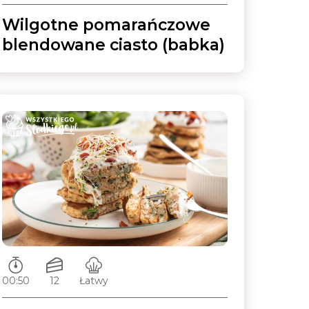
Wilgotne pomarańczowe
blendowane ciasto (babka)
Czas przygotowywania:
Ilość porcji:
Poziom trudności:
00:50
12
Łatwy