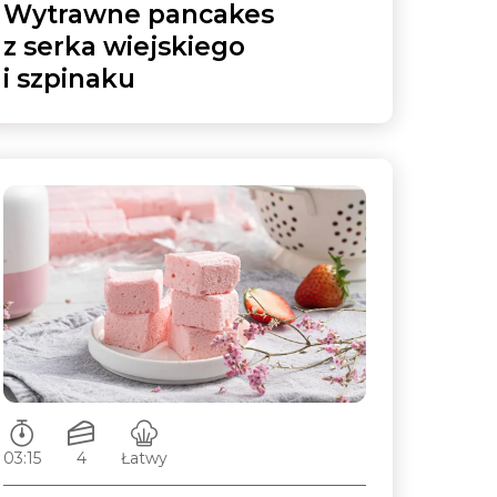
Wytrawne pancakes
z serka wiejskiego
i szpinaku
Czas przygotowywania:
Ilość porcji:
Poziom trudności:
03:15
4
Łatwy