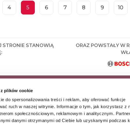
4
5
6
7
8
9
10
J STRONIE STANOWIĄ
ORAZ POWSTAŁY W 
:
WŁA
KRYJ JAKO PIERWSZY
 z plików cookie
AZ WYJĄTKOWE
ie do spersonalizowania treści i reklam, aby oferować funkcje
wać ruch w naszej witrynie. Informacje o tym, jak korzystasz z 
rtnerom społecznościowym, reklamowym i analitycznym. Partn
innymi danymi otrzymanymi od Ciebie lub uzyskanymi podczas k