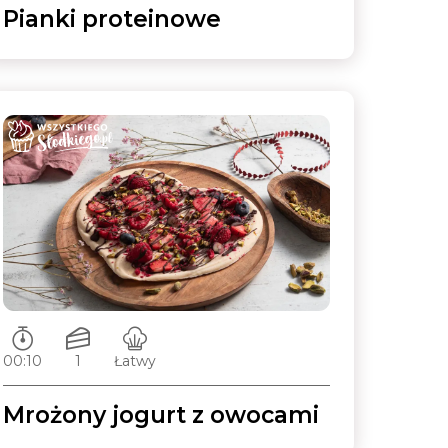
Pianki proteinowe
Czas przygotowywania:
Ilość porcji:
Poziom trudności:
00:10
1
Łatwy
Mrożony jogurt z owocami