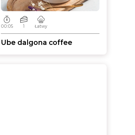
Czas przygotowywania:
Ilość porcji:
Poziom trudności:
00:05
1
Łatwy
Ube dalgona coffee