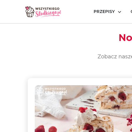
Nowe przepisy na ciasta i desery
PRZEPISY
Strona główna
Nowe przepisy
No
Zobacz nasze