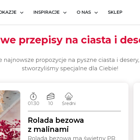
OKAZJE
INSPIRACJE
O NAS
SKLEP
we przepisy na ciasta i des
 najnowsze propozycje na pyszne ciasta i desery, 
stworzyliśmy specjalne dla Ciebie!
Czas przygotowywania:
Ilość porcji:
Poziom trudności:
01:30
10
Średni
Rolada bezowa
z malinami
Rolada bezowa ma świetny PR.