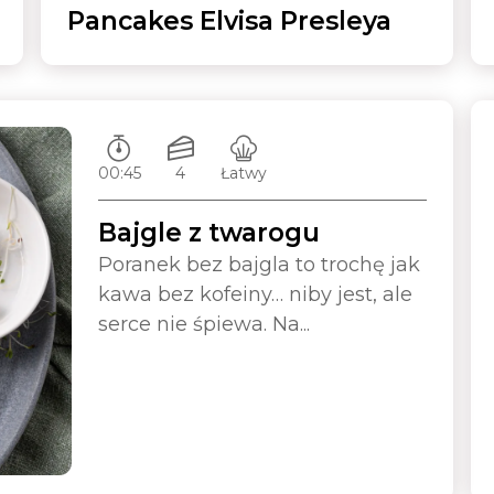
Pancakes Elvisa Presleya
Czas przygotowywania:
Ilość porcji:
Poziom trudności:
00:45
4
Łatwy
Bajgle z twarogu
Poranek bez bajgla to trochę jak
kawa bez kofeiny… niby jest, ale
serce nie śpiewa. Na...