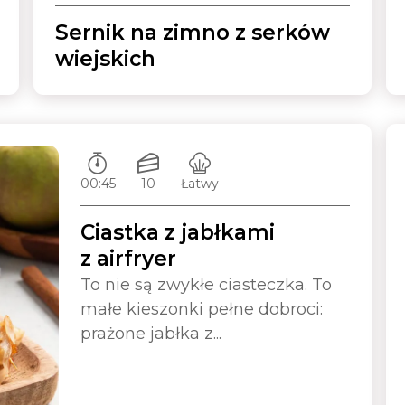
Sernik na zimno z serków
wiejskich
Czas przygotowywania:
Ilość porcji:
Poziom trudności:
00:45
10
Łatwy
Ciastka z jabłkami
z airfryer
To nie są zwykłe ciasteczka. To
małe kieszonki pełne dobroci:
prażone jabłka z...