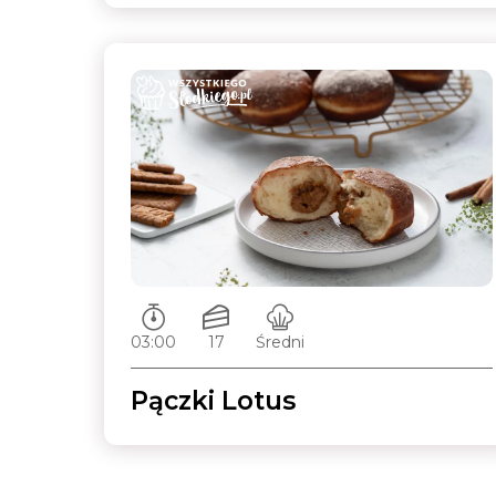
Czas przygotowywania:
Ilość porcji:
Poziom trudności:
03:00
17
Średni
Pączki Lotus