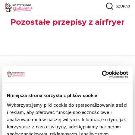
SZUKAJ
Strona główna
Popularne przepisy
Pozostałe przepisy
Pozostałe przepisy z airfryer
MATERIAŁY PUBLIKOWANE NA NASZEJ STRONIE
STANOWIĄ AUTOPROMOCJĘ:
Niniejsza strona korzysta z plików cookie
Wykorzystujemy pliki cookie do spersonalizowania treści
ORAZ POWSTAŁY W RAMACH WSPÓŁPRACY
i reklam, aby oferować funkcje społecznościowe i
REKLAMOWEJ Z WŁAŚCICIELAMI MAREK:
analizować ruch w naszej witrynie. Informacje o tym, jak
korzystasz z naszej witryny, udostępniamy partnerom
społecznościowym, reklamowym i analitycznym.