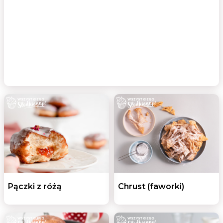
Pączki z różą
Chrust (faworki)