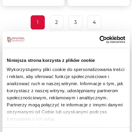
1
2
3
4
Niniejsza strona korzysta z plików cookie
Tłusty czwartek – jeden z najcudowniejszych dni
Wykorzystujemy pliki cookie do spersonalizowania treści
dla łasuchów, łakomczuchów i wszystkich
i reklam, aby oferować funkcje społecznościowe i
kochających słodkości. My także się do takich
analizować ruch w naszej witrynie. Informacje o tym, jak
zaliczamy – uwielbiamy ciasta, desery i różnego
rodzaju smakołyki. Kto nie zje pączka w tłusty
korzystasz z naszej witryny, udostępniamy partnerom
czwartek będzie miał pecha. Taka przyjęła się
społecznościowym, reklamowym i analitycznym.
w Polsce tradycja. Ze zwyczajów popularnym jest
Partnerzy mogą połączyć te informacje z innymi danymi
także ukrywanie migdała w jednym z pączków,
otrzymanymi od Ciebie lub uzyskanymi podczas
kto na niego trafi, ten będzie miał szczęście!
korzystania z ich usług.
Ale od początku…
Równocześnie informujemy, że Administratorem