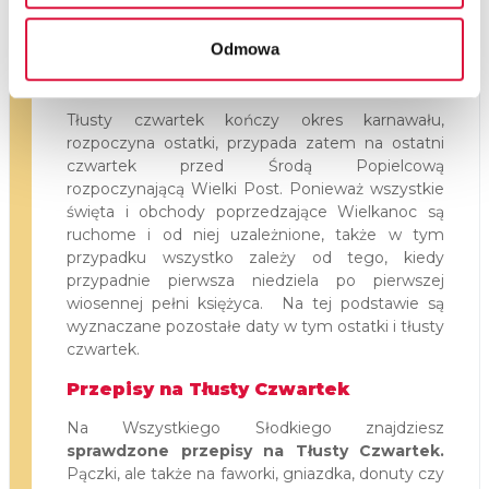
Wieczerzy na Tłusty Czwartek towarzyszyły
także żur, kapusta i pierogi z kaszą.
Odmowa
Kiedy obchodzimy tłusty czwartek?
Tłusty czwartek kończy okres karnawału,
rozpoczyna ostatki, przypada zatem na ostatni
czwartek przed Środą Popielcową
rozpoczynającą Wielki Post. Ponieważ wszystkie
święta i obchody poprzedzające Wielkanoc są
ruchome i od niej uzależnione, także w tym
przypadku wszystko zależy od tego, kiedy
przypadnie pierwsza niedziela po pierwszej
wiosennej pełni księżyca.
Na tej podstawie są
wyznaczane pozostałe daty w tym ostatki i tłusty
czwartek.
Przepisy na Tłusty Czwartek
Na Wszystkiego Słodkiego znajdziesz
sprawdzone przepisy na Tłusty Czwartek.
Pączki, ale także na faworki, gniazdka, donuty czy