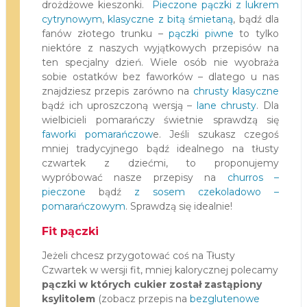
drożdżowe kieszonki.
Pieczone pączki z lukrem
cytrynowym
,
klasyczne z bitą śmietaną
, bądź dla
fanów złotego trunku –
pączki piwne
to tylko
niektóre z naszych wyjątkowych przepisów na
ten specjalny dzień. Wiele osób nie wyobraża
sobie ostatków bez faworków – dlatego u nas
znajdziesz przepis zarówno na
chrusty klasyczne
bądź ich uproszczoną wersją –
lane chrusty
. Dla
wielbicieli pomarańczy świetnie sprawdzą się
faworki pomarańczow
e. Jeśli szukasz czegoś
mniej tradycyjnego bądź idealnego na tłusty
czwartek z dziećmi, to proponujemy
wypróbować nasze przepisy na
churros –
pieczone
bądź
z sosem czekoladowo –
pomarańczowym
. Sprawdzą się idealnie!
Fit pączki
Jeżeli chcesz przygotować coś na Tłusty
Czwartek w wersji fit, mniej kalorycznej polecamy
pączki w których cukier został zastąpiony
ksylitolem
(zobacz przepis na
bezglutenowe