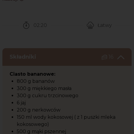
02:20
Łatwy
Czas potrzebny na przygotowanie przepisu
Poziom trudności
Składniki
16
Ciasto bananowe:
800 g bananów
300 g miękkiego masła
300 g cukru trzcinowego
6 jaj
200 g nerkowców
150 ml wody kokosowej ( z 1 puszki mleka
kokosowego)
500 g mąki pszennej