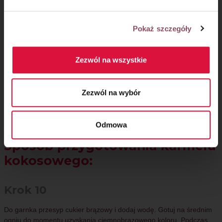
Pokaż szczegóły
Zezwól na wszystkie
Zezwól na wybór
Odmowa
Sposób przygotowania karmelu
kokosowego:
Krok 10
Do garnka przesyp cukier brązowy i dodaj wodę. Gotuj na średnim
ogniu do momentu uzyskania ciemnobrązowego koloru. Podczas