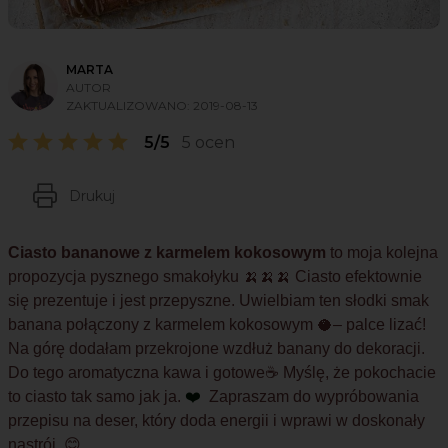
MARTA
AUTOR
ZAKTUALIZOWANO:
2019-08-13
5/5
5 ocen
Drukuj
Ciasto bananowe z karmelem kokosowym
to moja kolejna
propozycja pysznego smakołyku 🍌🍌🍌 Ciasto efektownie
się prezentuje i jest przepyszne. Uwielbiam ten słodki smak
banana połączony z karmelem kokosowym 🥥– palce lizać!
Na górę dodałam przekrojone wzdłuż banany do dekoracji.
Do tego aromatyczna kawa i gotowe☕ Myślę, że pokochacie
to ciasto tak samo jak ja.
❤️
Zapraszam do wypróbowania
przepisu na deser, który doda energii i wprawi w doskonały
nastrój. 😊