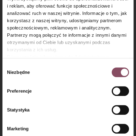
i reklam, aby oferować funkcje społecznościowe i
analizować ruch w naszej witrynie. Informacje o tym, jak
×
korzystasz z naszej witryny, udostępniamy partnerom
społecznościowym, reklamowym i analitycznym.
Partnerzy mogą połączyć te informacje z innymi danymi
otrzymanymi od Ciebie lub uzyskanymi podczas
korzystania z ich usług.
Równocześnie informujemy, że Administratorem
Państwa danych jest Dr. Oetker Polska Sp. z o.o.,
Wybór
Gdańsk (80-339) adres: Dickmana 14/15 więcej
Niezbędne
zgody
informacji o przetwarzaniu danych osobowych oraz
mechanizmie plików cookie znajdą Państwo w
Polityce
Preferencje
prywatności.
Krok 9
Statystyka
Wstaw do nagrzanego piekarnika i piecz przez około 1 godzinę i 5
minut, do suchego patyczka. Upieczone ciasto odstaw do
wystudzenia.
Marketing