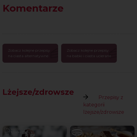
Komentarze
Zobacz kolejne przepisy
Zobacz kolejne przepisy
na ciasta alternatywne
na babki i ciasta ucierane
Lżejsze/zdrowsze
Przepisy z
kategorii
lżejsze/zdrowsze