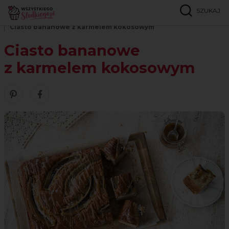
SZUKAJ
Strona główna
Przepisy
Lżejsze/zdrowsze
Ciasto bananowe z karmelem kokosowym
Ciasto bananowe
z karmelem kokosowym
Zobacz nasze piny w serwisie Pinterest
Udostępnij ten przepis w serwisie Facebook