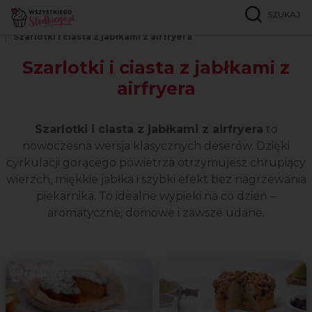
SZUKAJ
Strona główna
Popularne przepisy
Szarlotki i ciasta z jabłkami z airfryera
Szarlotki i ciasta z jabłkami z
airfryera
Szarlotki i ciasta z jabłkami z airfryera
to
nowoczesna wersja klasycznych deserów. Dzięki
cyrkulacji gorącego powietrza otrzymujesz chrupiący
wierzch, miękkie jabłka i szybki efekt bez nagrzewania
piekarnika. To idealne wypieki na co dzień –
aromatyczne, domowe i zawsze udane.