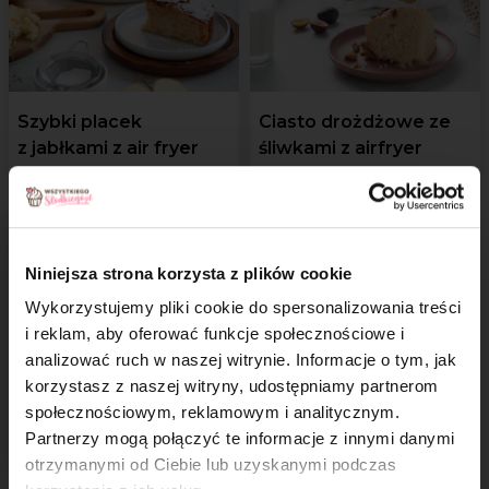
Szybki placek
Ciasto drożdżowe ze
z jabłkami z air fryer
śliwkami z airfryer
Niniejsza strona korzysta z plików cookie
Wykorzystujemy pliki cookie do spersonalizowania treści
i reklam, aby oferować funkcje społecznościowe i
analizować ruch w naszej witrynie. Informacje o tym, jak
×
korzystasz z naszej witryny, udostępniamy partnerom
Sypana szarlotka
społecznościowym, reklamowym i analitycznym.
z airfryer
Partnerzy mogą połączyć te informacje z innymi danymi
otrzymanymi od Ciebie lub uzyskanymi podczas