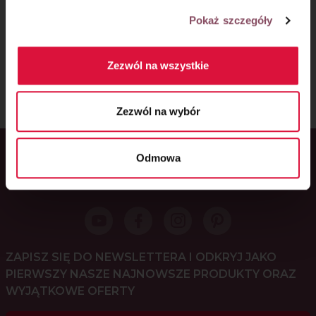
Pokaż szczegóły
ORAZ POWSTAŁY W RAMACH WSPÓŁPRACY
REKLAMOWEJ Z WŁAŚCICIELAMI MAREK:
Zezwól na wszystkie
Zezwól na wybór
Odmowa
Główny partner serwisu
ZAPISZ SIĘ DO NEWSLETTERA I ODKRYJ JAKO
PIERWSZY NASZE NAJNOWSZE PRODUKTY ORAZ
WYJĄTKOWE OFERTY