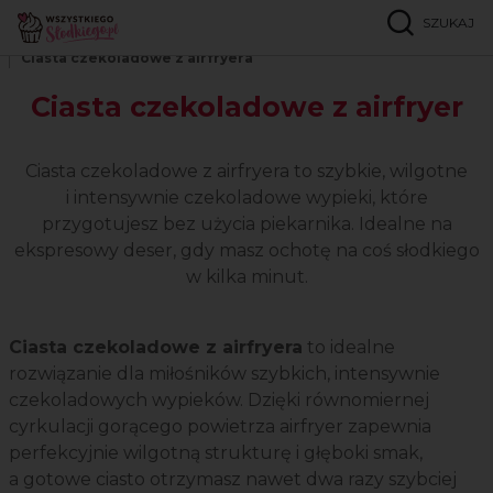
SZUKAJ
Strona główna
Popularne przepisy
Ciasta czekoladowe z airfryera
Ciasta czekoladowe z airfryer
Ciasta czekoladowe z airfryera to szybkie, wilgotne
i intensywnie czekoladowe wypieki, które
przygotujesz bez użycia piekarnika. Idealne na
ekspresowy deser, gdy masz ochotę na coś słodkiego
w kilka minut.
Ciasta czekoladowe z airfryera
to idealne
rozwiązanie dla miłośników szybkich, intensywnie
czekoladowych wypieków. Dzięki równomiernej
cyrkulacji gorącego powietrza airfryer zapewnia
perfekcyjnie wilgotną strukturę i głęboki smak,
a gotowe ciasto otrzymasz nawet dwa razy szybciej