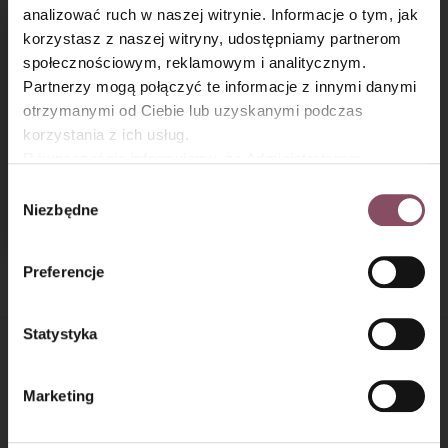
analizować ruch w naszej witrynie. Informacje o tym, jak
×
korzystasz z naszej witryny, udostępniamy partnerom
społecznościowym, reklamowym i analitycznym.
Partnerzy mogą połączyć te informacje z innymi danymi
otrzymanymi od Ciebie lub uzyskanymi podczas
korzystania z ich usług.
Równocześnie informujemy, że Administratorem
Państwa danych jest Dr. Oetker Polska Sp. z o.o.,
Wybór
Sernikobrownie
Gdańsk (80-339) adres: Dickmana 14/15 więcej
Niezbędne
zgody
z airfryera
informacji o przetwarzaniu danych osobowych oraz
mechanizmie plików cookie znajdą Państwo w
Polityce
Preferencje
prywatności.
Statystyka
MATERIAŁY PUBLIKOWANE NA NASZEJ STRONIE
STANOWIĄ AUTOPROMOCJĘ:
Marketing