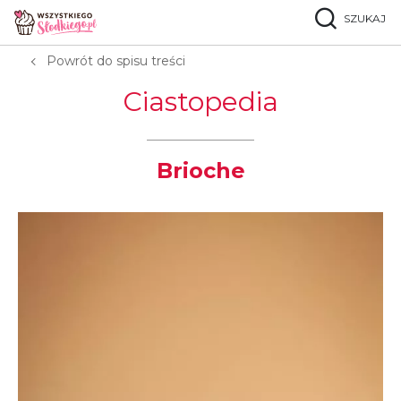
SZUKAJ
Strona główna
Ciastopedia
B
Brioche
Powrót do spisu treści
Ciastopedia
Brioche