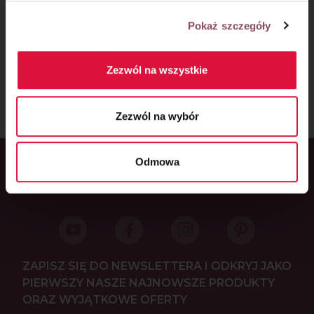
Pokaż szczegóły
ORAZ POWSTAŁY W RAMACH WSPÓŁPRACY
REKLAMOWEJ Z WŁAŚCICIELAMI MAREK:
Zezwól na wszystkie
Zezwól na wybór
Odmowa
Główny partner serwisu
ZAPISZ SIĘ DO NEWSLETTERA I ODKRYJ JAKO
PIERWSZY NASZE NAJNOWSZE PRODUKTY
ORAZ WYJĄTKOWE OFERTY