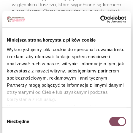
w głębokim tłuszczu, które wypełnione są kremem
z sera ricotta. Ciasto przyrządza się z mąki, żółtek,
alkoholu, masła, cukru i soli. Chrupiące cannoli
posypywane są cukrem pudrem i ozdabiane
orzechami, kandyzowanymi owocami albo
posiekaną czekoladą. Deser zjada się jak najszybciej
Niniejsza strona korzysta z plików cookie
po przygotowaniu, tak by ciasto było jeszcze
Wykorzystujemy pliki cookie do spersonalizowania treści
chrupiące, a krem zimny.
i reklam, aby oferować funkcje społecznościowe i
analizować ruch w naszej witrynie. Informacje o tym, jak
Zobacz nasze 
Udostęp
korzystasz z naszej witryny, udostępniamy partnerom
społecznościowym, reklamowym i analitycznym.
Sprawdź przepisy
Partnerzy mogą połączyć te informacje z innymi danymi
otrzymanymi od Ciebie lub uzyskanymi podczas
Spróbuj
korzystania z ich usług.
Przepisy powiązane z
Równocześnie informujemy, że Administratorem
hasłem Cannoli
Państwa danych jest Dr. Oetker Polska Sp. z o.o.,
Wybór
Gdańsk (80-339) adres: Dickmana 14/15 więcej
Niezbędne
zgody
informacji o przetwarzaniu danych osobowych oraz