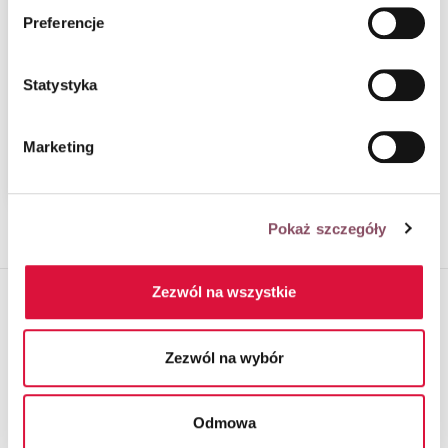
mechanizmie plików cookie znajdą Państwo w
Polityce
Preferencje
prywatności.
Statystyka
Cannoli - sycylijskie
Marketing
rurki z kremem
Pokaż szczegóły
Zezwól na wszystkie
MATERIAŁY PUBLIKOWANE NA NASZEJ
STRONIE STANOWIĄ AUTOPROMOCJĘ:
Zezwól na wybór
Odmowa
ORAZ POWSTAŁY W RAMACH WSPÓŁPRACY