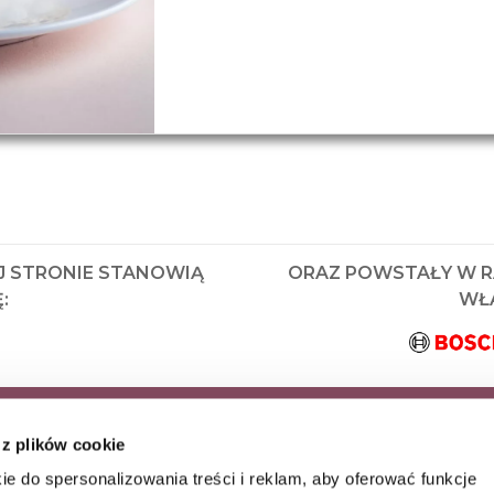
J STRONIE STANOWIĄ
ORAZ POWSTAŁY W 
:
WŁA
KRYJ JAKO PIERWSZY
 z plików cookie
AZ WYJĄTKOWE
ie do spersonalizowania treści i reklam, aby oferować funkcje