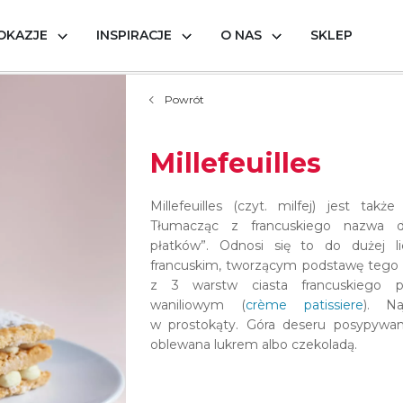
OKAZJE
INSPIRACJE
O NAS
SKLEP
Powrót
Millefeuilles
Millefeuilles (czyt. milfej) jest tak
Tłumacząc z francuskiego nazwa d
płatków”. Odnosi się to do dużej li
francuskim, tworzącym podstawę tego d
z 3 warstw ciasta francuskiego 
waniliowym (
crème patissiere
). Na
w prostokąty. Góra deseru posypywa
oblewana lukrem albo czekoladą.