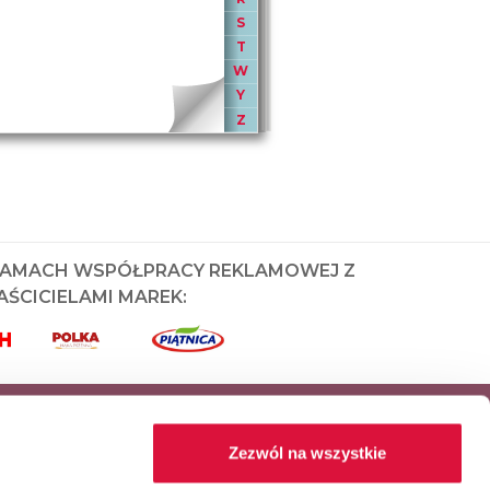
S
T
W
Y
Z
RAMACH WSPÓŁPRACY REKLAMOWEJ Z
ŚCICIELAMI MAREK:
Zezwól na wszystkie