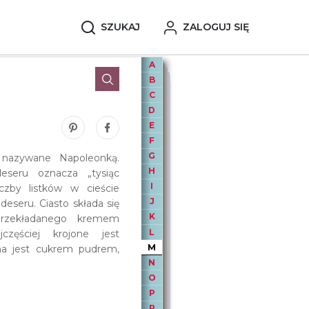
SZUKAJ
ZALOGUJ SIĘ
A
B
C
D
E
Zobacz nasze piny w serwisie Pinterest
Udostępnij ten wpis na serwisie Facebook
F
G
że nazywane Napoleonką.
H
eseru oznacza „tysiąc
I
czby listków w cieście
J
eseru. Ciasto składa się
K
przekładanego kremem
L
jczęściej krojone jest
M
na jest cukrem pudrem,
N
O
P
R