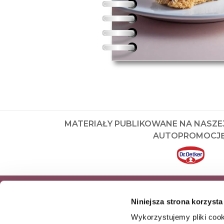
MATERIAŁY PUBLIKOWANE NA NASZE
AUTOPROMOCJĘ
ZAPISZ SIĘ DO NEWSLETTERA I OD
Niniejsza strona korzysta
NASZE NAJNOWSZE PRODUKTY OR
Wykorzystujemy pliki cook