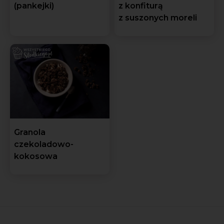
(pankejki)
z konfiturą
z suszonych moreli
Granola
czekoladowo-
kokosowa