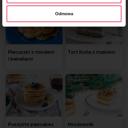
Odmowa
Placuszki z miodem
Tort Kutia z makiem
i bakaliami
Puszyste pancakes
Miodownik