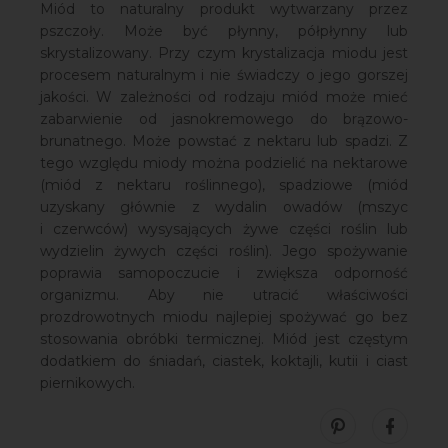
Miód to naturalny produkt wytwarzany przez
pszczoły. Może być płynny, półpłynny lub
skrystalizowany. Przy czym krystalizacja miodu jest
procesem naturalnym i nie świadczy o jego gorszej
jakości. W zależności od rodzaju miód może mieć
zabarwienie od jasnokremowego do brązowo-
brunatnego. Może powstać z nektaru lub spadzi. Z
tego względu miody można podzielić na nektarowe
(miód z nektaru roślinnego), spadziowe (miód
uzyskany głównie z wydalin owadów (mszyc
i czerwców) wysysających żywe części roślin lub
wydzielin żywych części roślin). Jego spożywanie
poprawia samopoczucie i zwiększa odporność
organizmu. Aby nie utracić właściwości
prozdrowotnych miodu najlepiej spożywać go bez
stosowania obróbki termicznej. Miód jest częstym
dodatkiem do śniadań, ciastek, koktajli, kutii i ciast
piernikowych.
Zobacz nasze 
Udostęp