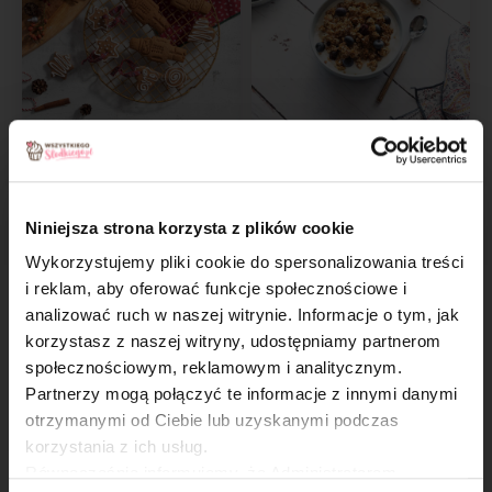
Szybkie pierniczki
Granola
Niniejsza strona korzysta z plików cookie
Wykorzystujemy pliki cookie do spersonalizowania treści
i reklam, aby oferować funkcje społecznościowe i
analizować ruch w naszej witrynie. Informacje o tym, jak
×
korzystasz z naszej witryny, udostępniamy partnerom
społecznościowym, reklamowym i analitycznym.
Partnerzy mogą połączyć te informacje z innymi danymi
Nugat waniliowy
Odrywany chlebek
otrzymanymi od Ciebie lub uzyskanymi podczas
z orzechami
z miodem i orzechami
korzystania z ich usług.
Równocześnie informujemy, że Administratorem