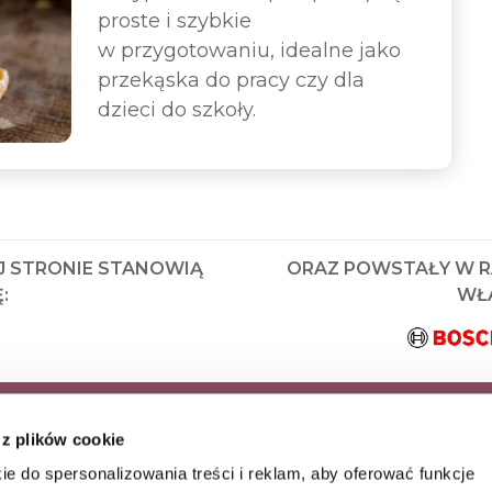
proste i szybkie
w przygotowaniu, idealne jako
przekąska do pracy czy dla
dzieci do szkoły.
J STRONIE STANOWIĄ
ORAZ POWSTAŁY W 
:
WŁA
KRYJ JAKO PIERWSZY
 z plików cookie
AZ WYJĄTKOWE
ie do spersonalizowania treści i reklam, aby oferować funkcje