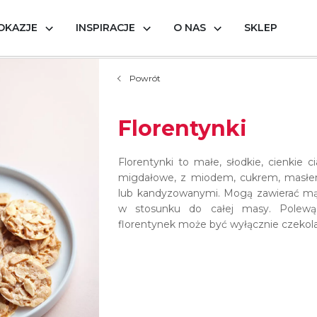
OKAZJE
INSPIRACJE
O NAS
SKLEP
Powrót
Florentynki
Florentynki to małe, słodkie, cienkie 
migdałowe, z miodem, cukrem, masłe
lub kandyzowanymi. Mogą zawierać mąkę
w stosunku do całej masy. Polewą,
florentynek może być wyłącznie czekol