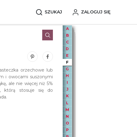
SZUKAJ
ZALOGUJ SIĘ
A
B
C
D
E
Zobacz nasze piny w serwisie Pinterest
Udostępnij ten wpis na serwisie Facebook
F
G
ciasteczka orzechowe lub
H
m i owocami suszonymi
I
, ale nie więcej niż 5%
J
 którą stosuje się do
K
ada.
L
M
N
O
P
R