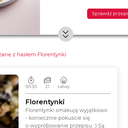
Sprawdź przepi
ane z hasłem Florentynki
Czas przygotowywania:
Ilość porcji:
Poziom trudności:
00:30
21
Łatwy
Florentynki
Florentynki smakują wyjątkowo
- koniecznie pokuście się
o wypróbowanie przepisu. :) Są