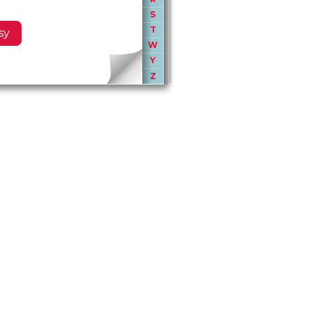
S
T
sy
W
Y
Z