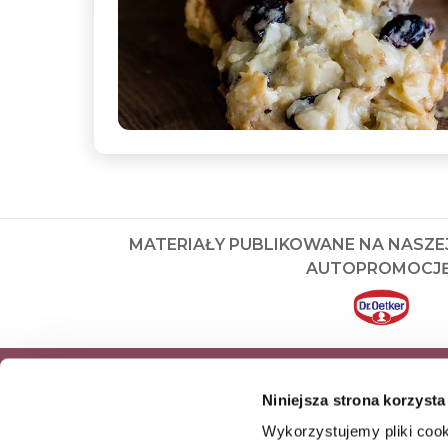
MATERIAŁY PUBLIKOWANE NA NASZE
AUTOPROMOCJĘ
ZAPISZ SIĘ DO NEWSLETTERA I OD
Niniejsza strona korzysta
NASZE NAJNOWSZE PRODUKTY OR
Wykorzystujemy pliki cook
OFERTY