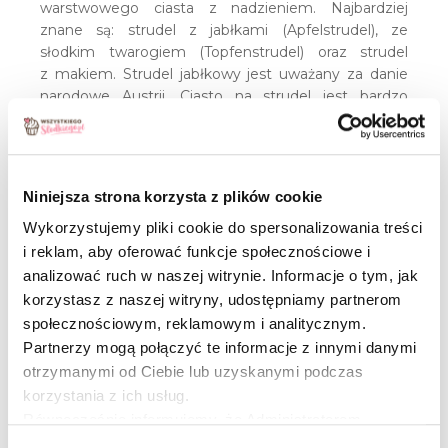
warstwowego ciasta z nadzieniem. Najbardziej
znane są: strudel z jabłkami (Apfelstrudel), ze
słodkim twarogiem (Topfenstrudel) oraz strudel
z makiem. Strudel jabłkowy jest uważany za danie
narodowe Austrii. Ciasto na strudel jest bardzo
elastyczne, dzięki czemu można je cienko
rozwałkować i rozciągnąć. Powinno być tak cienkie
jak papier. Składa się z mąki, wody, oleju lub masła
i soli. Nadzienie na cieście układa się w jednej linii,
Niniejsza strona korzysta z plików cookie
a następnie delikatnie zawija ciasto. Podczas
pieczenia strudel smaruje się kilka razy masłem.
Wykorzystujemy pliki cookie do spersonalizowania treści
Upieczony strudel oprósza się cukrem pudrem
i reklam, aby oferować funkcje społecznościowe i
i podaje pokrojony w plastry na ciepło lub zimno
analizować ruch w naszej witrynie. Informacje o tym, jak
z bitą śmietaną, lodami lub sosem waniliowym.
korzystasz z naszej witryny, udostępniamy partnerom
społecznościowym, reklamowym i analitycznym.
Zobacz nasze 
Udostęp
Partnerzy mogą połączyć te informacje z innymi danymi
otrzymanymi od Ciebie lub uzyskanymi podczas
Sprawdź przepisy
korzystania z ich usług.
Równocześnie informujemy, że Administratorem
Państwa danych jest Dr. Oetker Polska Sp. z o.o.,