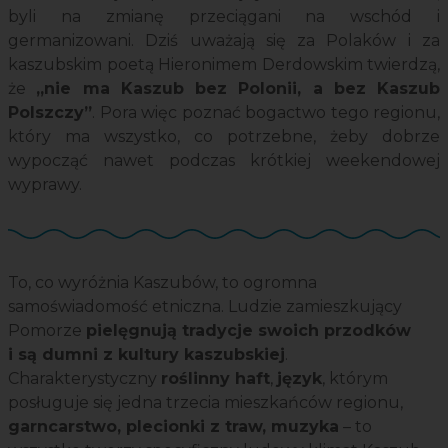
byli na zmianę przeciągani na wschód i
germanizowani. Dziś uważają się za Polaków i za
kaszubskim poetą Hieronimem Derdowskim twierdzą,
że
„nie ma Kaszub bez Polonii, a bez Kaszub
Polszczy”
. Pora więc poznać bogactwo tego regionu,
który ma wszystko, co potrzebne, żeby dobrze
wypocząć nawet podczas krótkiej weekendowej
wyprawy.
To, co wyróżnia Kaszubów, to ogromna
samoświadomość etniczna. Ludzie zamieszkujący
Pomorze
pielęgnują tradycje swoich przodków
i są dumni z kultury kaszubskiej
.
Charakterystyczny
roślinny haft
,
język
, którym
posługuje się jedna trzecia mieszkańców regionu,
garncarstwo, plecionki z traw, muzyka
– to