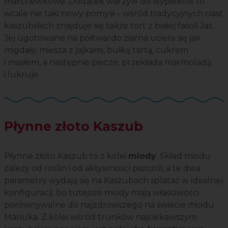
marchewkowe. Dodatek warzyw do wypieków to
wcale nie taki nowy pomysł – wśród tradycyjnych ciast
kaszubskich znajduje się także tort z białej fasoli Jaś.
Jej ugotowane na półtwardo ziarna uciera się jak
migdały, miesza z jajkami, bułką tartą, cukrem
i masłem, a następnie piecze, przekłada marmoladą
i lukruje.
Płynne złoto Kaszub
Płynne złoto Kaszub to z kolei
miody
. Skład miodu
zależy od roślin i od aktywności pszczół, a te dwa
parametry wydają się na Kaszubach splatać w idealnej
konfiguracji, bo tutejsze miody mają właściwości
porównywalne do najzdrowszego na świecie miodu
Manuka. Z kolei wśród trunków najciekawszym