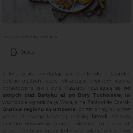
ZAKTUALIZOWANO:
2019-11-18
Drukuj
Z lotu ptaka wyglądają jak widokówka – szerokie
połacie gęstych lasów, błyszczące błękitem jeziora,
pofałdowane łąki i pola. Kaszuby rozciągają się
od
złotych plaż Bałtyku aż po Bory Tucholskie
, na
wschodzie ogranicza je Wisła, a na Zachodzie Czersk.
Granice regionu są umowne
, bo zmieniały się przez
wiele lat skomplikowanej polskiej historii. Kaszubi,
prastare słowiańskie plemię, mieszkali tu już w VII
wieku. Podbijani przez kolejnych władców i królów,