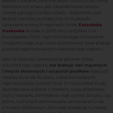
słodkie truskawki, na które sezon rusza już za chwilę.
Sekretem ich smaku jest ukształtowanie terenu
i klimat panujący na Kaszubach – dzięki temu jest
słodsza i bardziej aromatyczna niż truskawki
uprawiane w innych regionach Polski.
Kaszubska
truskawka
dostała w 2009 roku certyfikat Unii
Europejskiej COHG, czyli Chronionego Oznaczenia
Geograficznego, a jej lekko poziomkowy smak plasuje
ją wśród najsmaczniejszych skarbów tego regionu.
Jako że Kaszuby zamieszkiwali głównie chłopi,
w kuchni tego regionu
nie brakuje dań mącznych
i innych skromnych i sycących posiłków
dających
niegdyś dużo siły do pracy, a dziś stanowiących
najsmaczniejszy comfort food. To na przykład kluski
ziemniaczane jedzone z mlekiem, zupa dziadówka,
czyli z maślanki, ziemniaków, mąki żytniej i boczku, czy
plińce, czyli placki ziemniaczane, serwowane tu np.
z musem śledziowym. Ziemniaki dodaje się tu nawet