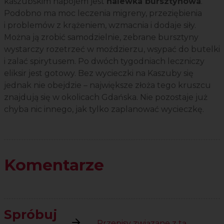
kaszubskim napojem jest
nalewka bursztynowa
.
Podobno ma moc leczenia migreny, przeziębienia
i problemów z krążeniem, wzmacnia i dodaje siły.
Można ją zrobić samodzielnie, zebrane bursztyny
wystarczy rozetrzeć w moździerzu, wsypać do butelki
i zalać spirytusem. Po dwóch tygodniach leczniczy
eliksir jest gotowy. Bez wycieczki na Kaszuby się
jednak nie obejdzie – największe złoża tego kruszcu
znajdują się w okolicach Gdańska. Nie pozostaje już
chyba nic innego, jak tylko zaplanować wycieczkę.
Komentarze
Spróbuj
Przepisy związane z tą