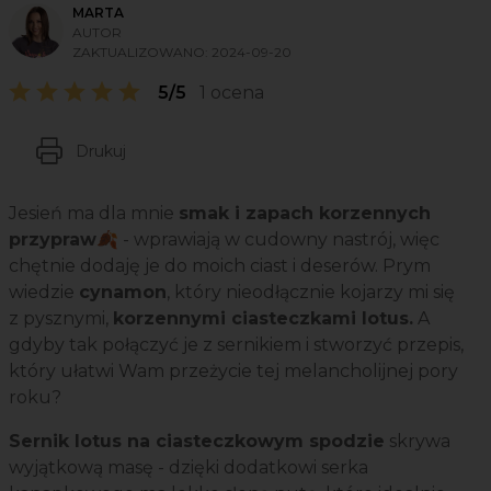
MARTA
AUTOR
ZAKTUALIZOWANO:
2024-09-20
5/5
1 ocena
Drukuj
Jesień ma dla mnie
smak i zapach korzennych
przypraw🍂
- wprawiają w cudowny nastrój, więc
chętnie dodaję je do moich ciast i deserów. Prym
wiedzie
cynamon
, który nieodłącznie kojarzy mi się
z pysznymi,
korzennymi ciasteczkami lotus.
A
gdyby tak połączyć je z sernikiem i stworzyć przepis,
który ułatwi Wam przeżycie tej melancholijnej pory
roku?
Sernik lotus na ciasteczkowym spodzie
skrywa
wyjątkową masę - dzięki dodatkowi serka