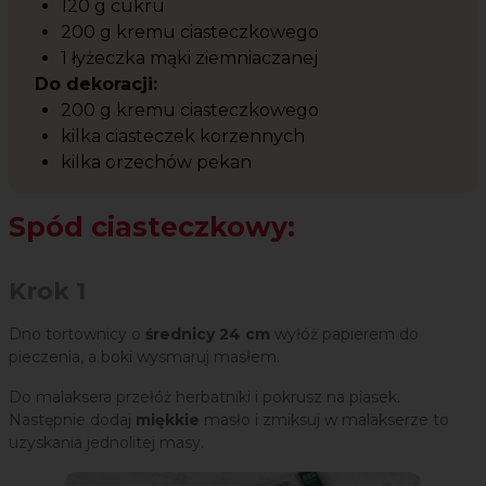
120 g cukru
200 g kremu ciasteczkowego
1 łyżeczka mąki ziemniaczanej
Do dekoracji:
200 g kremu ciasteczkowego
kilka ciasteczek korzennych
kilka orzechów pekan
Spód ciasteczkowy:
Krok 1
Dno tortownicy o
średnicy 24 cm
wyłóż papierem do
pieczenia, a boki wysmaruj masłem.
Do malaksera przełóż herbatniki i pokrusz na piasek.
Następnie dodaj
miękkie
masło i zmiksuj w malakserze to
uzyskania jednolitej masy.