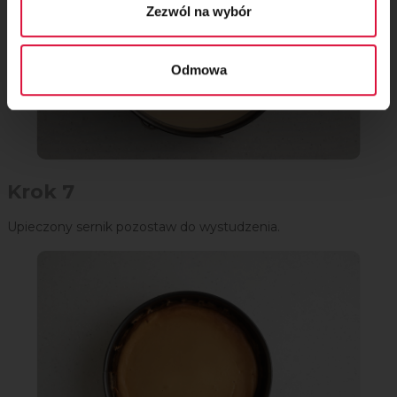
Zezwól na wybór
Odmowa
Krok 7
Upieczony sernik pozostaw do wystudzenia.