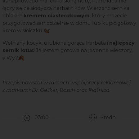
kanapkowego ma lekko słoną nutę, które idealnie
łączy się ze słodyczą herbatników. Wierzchc sernika
oblałam
kremem ciasteczkowym
, który możecie
przygotować samodzielnie w domu lub kupić gotowy
krem w słoiczku 🐿️
Wełniany kocyk, ulubiona gorąca herbata i
najlepszy
sernik lotus
! Ja jestem gotowa na jesienne wieczory,
a Wy?🍂
Przepis powstał w ramach współpracy reklamowej
z markami: Dr. Oetker, Bosch oraz Piątnica.
03:00
Średni
Czas potrzebny na przygotowanie przepisu
Poziom trudności