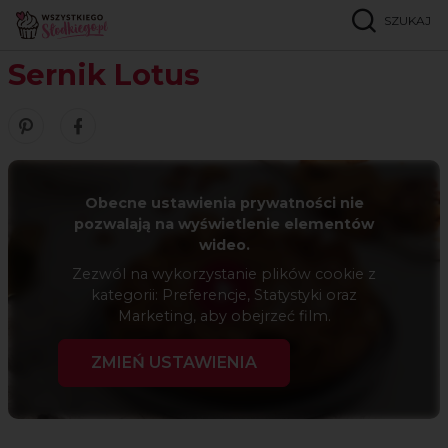
SZUKAJ
Strona główna
Przepisy
Serniki i ciasta z serem
Sernik Lotus
Sernik Lotus
Zobacz nasze piny w serwisie Pinterest
Udostępnij ten przepis w serwisie Facebook
Obecne ustawienia prywatności nie
pozwalają na wyświetlenie elementów
wideo.
Zezwól na wykorzystanie plików cookie z
kategorii: Preferencje, Statystyki oraz
Marketing, aby obejrzeć film.
ZMIEŃ USTAWIENIA