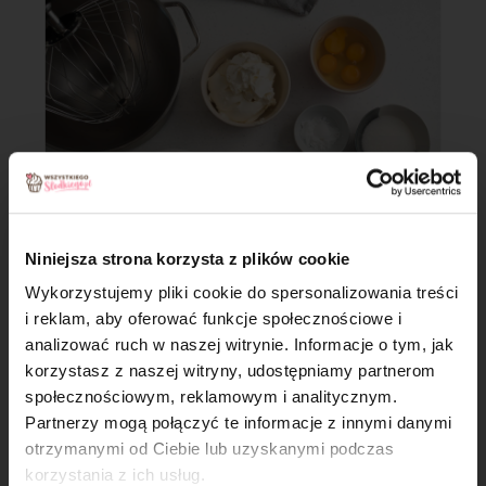
Niniejsza strona korzysta z plików cookie
Wykorzystujemy pliki cookie do spersonalizowania treści
Krok 5
i reklam, aby oferować funkcje społecznościowe i
analizować ruch w naszej witrynie. Informacje o tym, jak
Zmiksuj do uzyskania jednolitej konsytencji,
×
korzystasz z naszej witryny, udostępniamy partnerom
społecznościowym, reklamowym i analitycznym.
Partnerzy mogą połączyć te informacje z innymi danymi
otrzymanymi od Ciebie lub uzyskanymi podczas
korzystania z ich usług.