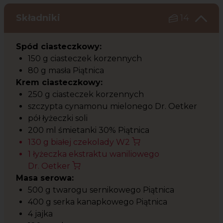
Składniki
14
Spód ciasteczkowy:
150 g ciasteczek korzennych
80 g masła Piątnica
Krem ciasteczkowy:
250 g ciasteczek korzennych
szczypta cynamonu mielonego Dr. Oetker
pół łyżeczki soli
200 ml śmietanki 30% Piątnica
130 g białej czekolady W2
1 łyżeczka ekstraktu waniliowego
Dr. Oetker
Masa serowa:
500 g twarogu sernikowego Piątnica
400 g serka kanapkowego Piątnica
4 jajka