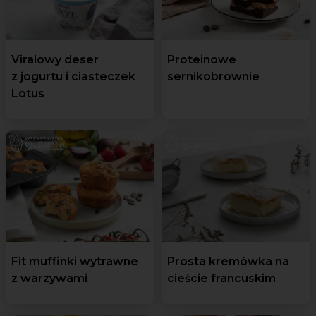
Viralowy deser
Proteinowe
z jogurtu i ciasteczek
sernikobrownie
Lotus
Fit muffinki wytrawne
Prosta kremówka na
z warzywami
cieście francuskim