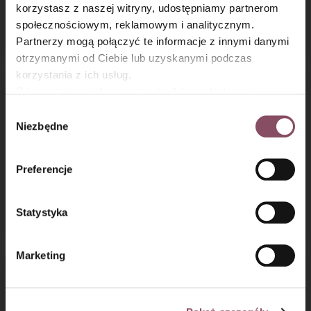
×
korzystasz z naszej witryny, udostępniamy partnerom
pianki z czekoladą
społecznościowym, reklamowym i analitycznym.
z airfryer
Partnerzy mogą połączyć te informacje z innymi danymi
otrzymanymi od Ciebie lub uzyskanymi podczas
korzystania z ich usług.
Równocześnie informujemy, że Administratorem
Państwa danych jest Dr. Oetker Polska Sp. z o.o.,
Wybór
Gdańsk (80-339) adres: Dickmana 14/15 więcej
Niezbędne
zgody
informacji o przetwarzaniu danych osobowych oraz
mechanizmie plików cookie znajdą Państwo w
Polityce
Preferencje
prywatności.
Ciasto orzechowa
Szwedzkie cynamonki
Statystyka
dama
Kanelbullar
Marketing