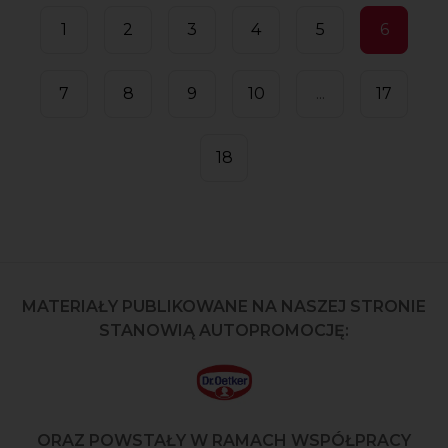
1
2
3
4
5
6
7
8
9
10
...
17
18
MATERIAŁY PUBLIKOWANE NA NASZEJ STRONIE
STANOWIĄ AUTOPROMOCJĘ:
ORAZ POWSTAŁY W RAMACH WSPÓŁPRACY