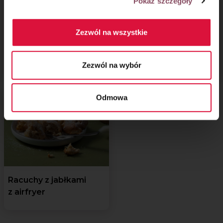
Pokaż szczegóły
Zezwól na wszystkie
Proteinowe cynamonki
Proteinowe ciasto
czekoladowe
Zezwól na wybór
Odmowa
Racuchy z jabłkami
z airfryer