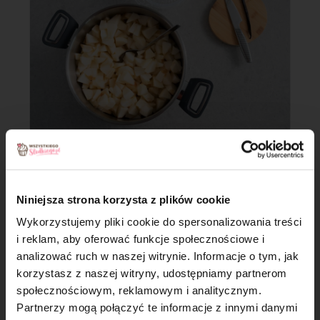
Krok 4
Gdy jabłka całkowicie się rozpadną wyjmij laskę wanilii.
Niniejsza strona korzysta z plików cookie
Mus możesz od razu przełożyć do słoiczków i w takiej formie
Wykorzystujemy pliki cookie do spersonalizowania treści
najlepiej sprawdzi się
do ciast.
i reklam, aby oferować funkcje społecznościowe i
analizować ruch w naszej witrynie. Informacje o tym, jak
Do deserów , naleśników, gofrów czy owsianki
możesz
×
zblendować mus aby był jeszcze gładszy.
korzystasz z naszej witryny, udostępniamy partnerom
społecznościowym, reklamowym i analitycznym.
Partnerzy mogą połączyć te informacje z innymi danymi