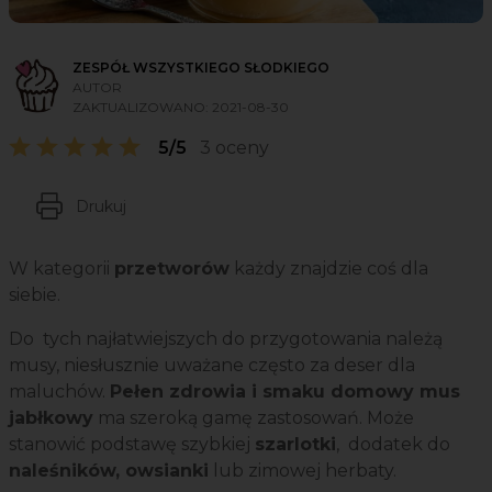
ZESPÓŁ WSZYSTKIEGO SŁODKIEGO
AUTOR
ZAKTUALIZOWANO:
2021-08-30
5/5
3 oceny
Drukuj
W kategorii
przetworów
każdy znajdzie coś dla
siebie.
Do tych najłatwiejszych do przygotowania należą
musy, niesłusznie uważane często za deser dla
maluchów.
Pełen zdrowia i smaku domowy mus
jabłkowy
ma szeroką gamę zastosowań. Może
stanowić podstawę szybkiej
szarlotki
, dodatek do
naleśników, owsianki
lub zimowej herbaty.