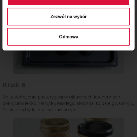
Zezwól na wybór
Odmowa
Krok 6
Po zakończeniu pasteryzacji w rękawicach kuchennych
dokręcam lekko nakrętkę każdego słoiczka, to daje gwarancję,
że słoiczki będą idealnie zamknięte.