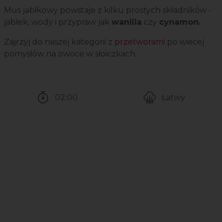
Mus jabłkowy powstaje z kilku prostych składników -
jabłek, wody i przypraw jak
wanilia
czy
cynamon.
Zajrzyj do naszej kategorii z
przetworami
po wiecej
pomysłów na owoce w słoiczkach.
02:00
Łatwy
Czas potrzebny na przygotowanie przepisu
Poziom trudności