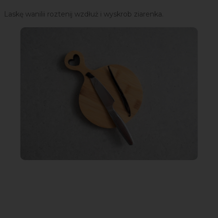
Laskę wanilii roztenij wzdłuż i wyskrob ziarenka.