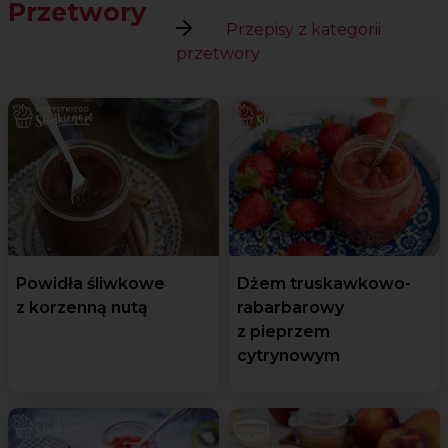
Przetwory
Przepisy z kategorii
przetwory
Powidła śliwkowe
Dżem truskawkowo-
z korzenną nutą
rabarbarowy
z pieprzem
cytrynowym