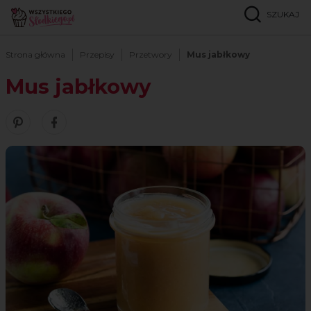
SZUKAJ
Strona główna
Przepisy
Przetwory
Mus jabłkowy
Mus jabłkowy
Zobacz nasze piny w serwisie Pinterest
Udostępnij ten przepis w serwisie Facebook