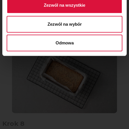
Zezwól na wszystkie
Krok 7
Zezwól na wybór
Piecz przez
20 minut
w temperaturze
170°C
.
Odmowa
Krok 8