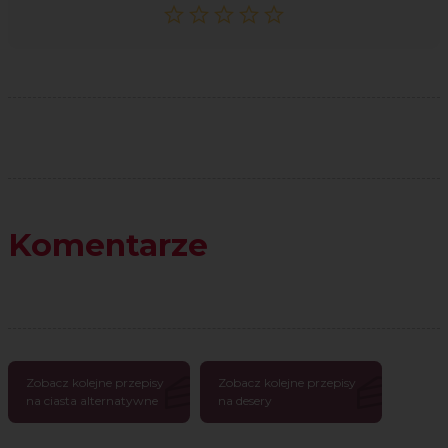
Komentarze
Zobacz kolejne przepisy
Zobacz kolejne przepisy
na ciasta alternatywne
na desery