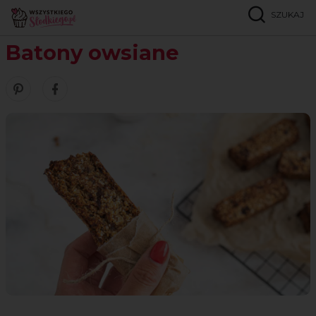
SZUKAJ
Strona główna
Przepisy
Lżejsze/zdrowsze
Batony owsiane
Batony owsiane
Zobacz nasze piny w serwisie Pinterest
Udostępnij ten przepis w serwisie Facebook