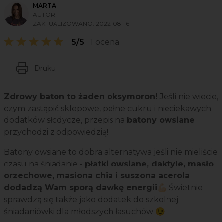
MARTA
AUTOR
ZAKTUALIZOWANO:
2022-08-16
5/5
1 ocena
Drukuj
Zdrowy baton to żaden oksymoron!
Jeśli nie wiecie,
czym zastąpić sklepowe, pełne cukru i nieciekawych
dodatków słodycze, przepis na
batony owsiane
przychodzi z odpowiedzią!
Batony owsiane to dobra alternatywa jeśli nie mieliście
czasu na śniadanie -
płatki owsiane, daktyle, masło
orzechowe, masiona chia i suszona acerola
dodadzą Wam sporą dawkę energii
💪🏻 Świetnie
sprawdzą się także jako dodatek do szkolnej
śniadaniówki dla młodszych łasuchów 😉