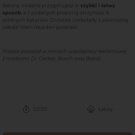
Batony owsiane przygotujesz w
szybki i łatwy
sposób
, a z podanych proporcji otrzymasz 9
solidnych batonów. Dodatek czekolady z pewnością
osłodzi Wam niejeden poranek!
Przepis powstał w ramach współpracy reklamowej
z markami: Dr. Oetker, Bosch oraz Bakal.
03:00
Łatwy
Czas potrzebny na przygotowanie przepisu
Poziom trudności