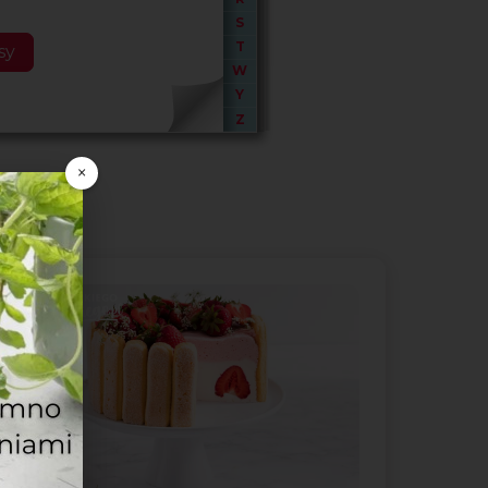
S
T
sy
W
Y
Z
×