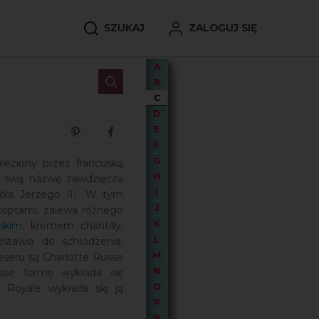
SZUKAJ
ZALOGUJ SIĘ
A
B
C
D
E
Zobacz nasze piny w serwisie Pinterest
Udostępnij ten wpis na serwisie Facebook
F
G
aleziony przez francuską
H
y swą nazwę zawdzięcza
I
róla Jerzego III. W tym
J
koptami, zalewa różnego
K
skim
, kremem chantilly,
L
dstawia do schłodzenia.
M
seru są Charlotte Russe
N
sse formę wykłada się
O
e Royale wykłada się ją
P
R