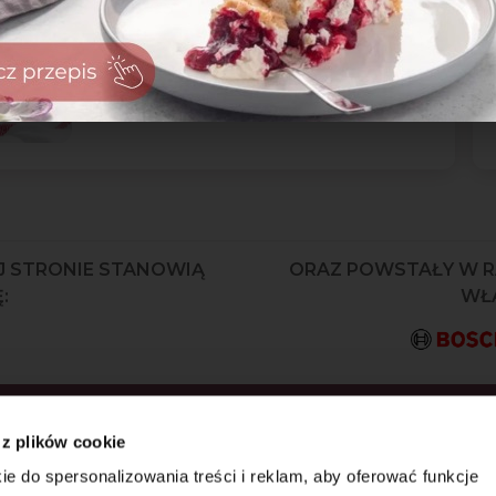
owoców.🍓 Koniecznie spróbuj
tego pysznego ciasta bez
pieczenia.
J STRONIE STANOWIĄ
ORAZ POWSTAŁY W 
:
WŁA
KRYJ JAKO PIERWSZY
 z plików cookie
AZ WYJĄTKOWE
ie do spersonalizowania treści i reklam, aby oferować funkcje