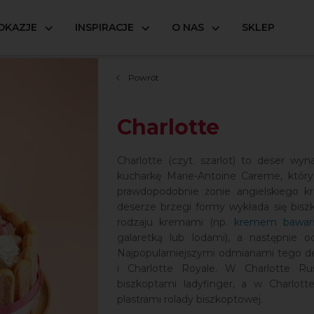
OKAZJE
INSPIRACJE
O NAS
SKLEP
Powrót
Charlotte
Charlotte (czyt. szarlot) to deser wyn
kucharkę Marie-Antoine Careme, któr
prawdopodobnie żonie angielskiego k
deserze brzegi formy wykłada się bisz
rodzaju kremami (np.
kremem bawar
galaretką lub lodami), a następnie o
Najpopularniejszymi odmianami tego de
i Charlotte Royale. W Charlotte Ru
biszkoptami ladyfinger, a w Charlott
plastrami rolady biszkoptowej.