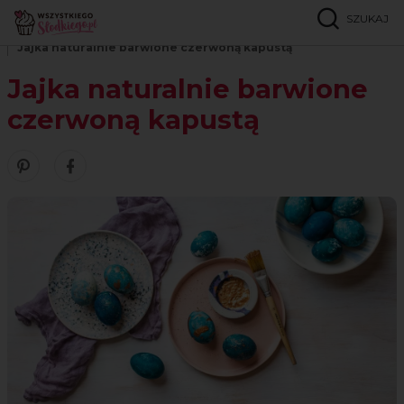
SZUKAJ
Strona główna
Inspiracje
Lifestyle
Jajka naturalnie barwione czerwoną kapustą
Jajka naturalnie barwione
czerwoną kapustą
Zobacz nasze piny w serwisie Pinterest
Śledź nas na Facebooku