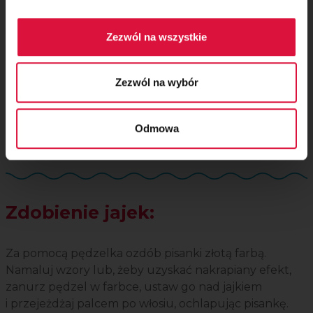
Zezwól na wszystkie
Zezwól na wybór
Odmowa
Zdobienie jajek:
Za pomocą pędzelka ozdób pisanki złotą farbą.
Namaluj wzory lub, żeby uzyskać nakrapiany efekt,
zanurz pędzel w farbce, ustaw go nad jajkiem
i przejeżdżaj palcem po włosiu, ochlapując pisankę.