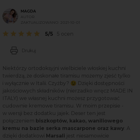
MAGDA
AUTOR
ZAKTUALIZOWANO:
2021-10-01
5/5
5 ocen
Drukuj
Niektórzy ortodoksyjni wielbiciele włoskiej kuchni
twierdzą, że doskonałe tiramisu możemy zjeść tylko
i wyłącznie w Italii. Czyżby? 😉 Dzięki dostępności
jakościowych składników (nierzadko wręcz MADE IN
ITALY) we własnej kuchni możesz przygotować
cudownie kremowe tiramisu. W moim przepisie -
w wersji bez dodatku jajek. Deser ten jest
połączeniem
biszkoptów, kakao, waniliowego
kremu na bazie serka mascarpone oraz kawy
. A
dzięki dodatkowi
Marsali
jest niesamowicie