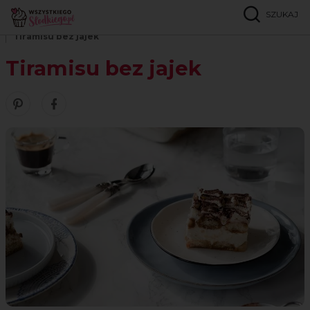
SZUKAJ
Strona główna
Przepisy
Ciasta bez pieczenia
Tiramisu bez jajek
Tiramisu bez jajek
Zobacz nasze piny w serwisie Pinterest
Udostępnij ten przepis w serwisie Facebook