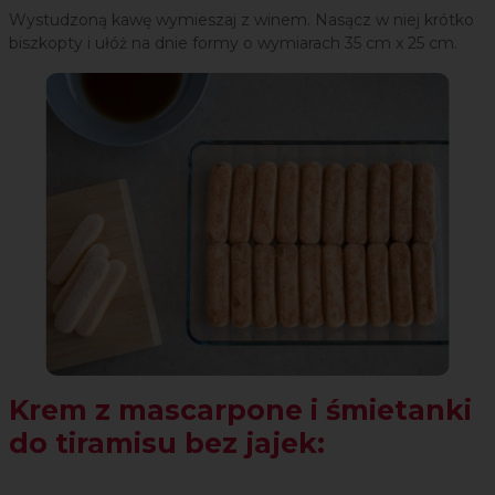
Wystudzoną kawę wymieszaj z winem. Nasącz w niej krótko
biszkopty i ułóż na dnie formy o wymiarach 35 cm x 25 cm.
Krem z mascarpone i śmietanki
do tiramisu bez jajek: