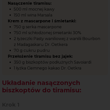
Nasączenie tiramisu:
500 ml mocnej kawy
150 ml wina Marsala
Krem z mascarpone i śmietanki:
750 g serka mascarpone
750 ml schłodzonej śmietanki 30%
2 łyżeczki Pasty waniliowej z wanilii Bourbon
z Madagaskaru Dr. Oetkera
70 g cukru pudru
Przełożenie tiramisu bez jajek:
350 g biszkoptów podłużnych Savoiardi
1 łyżka Ciemnego kakao Dr. Oetkra
Układanie nasączonych
biszkoptów do tiramisu:
Krok 1