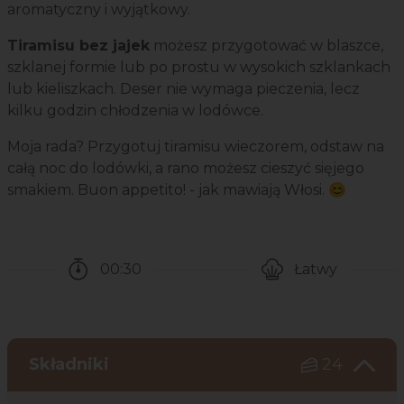
aromatyczny i wyjątkowy.
Tiramisu bez jajek
możesz przygotować w blaszce,
szklanej formie lub po prostu w wysokich szklankach
lub kieliszkach. Deser nie wymaga pieczenia, lecz
kilku godzin chłodzenia w lodówce.
Moja rada? Przygotuj tiramisu wieczorem, odstaw na
całą noc do lodówki, a rano możesz cieszyć sięjego
smakiem. Buon appetito! - jak mawiają Włosi. 😊
00:30
Łatwy
Czas potrzebny na przygotowanie przepisu
Poziom trudności
Składniki
24