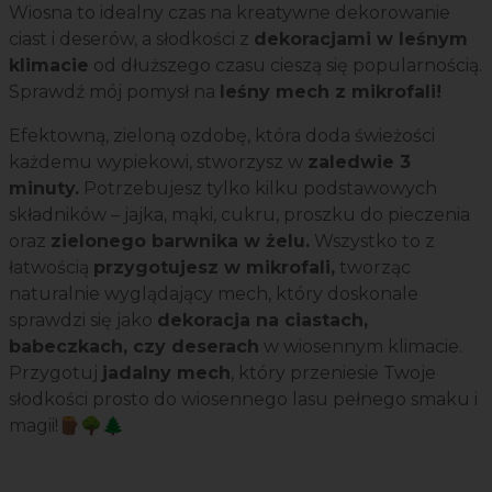
Wiosna to idealny czas na kreatywne dekorowanie
ciast i deserów, a słodkości z
dekoracjami w leśnym
klimacie
od dłuższego czasu cieszą się popularnością.
Sprawdź mój pomysł na
leśny mech z mikrofali!
Efektowną, zieloną ozdobę, która doda świeżości
każdemu wypiekowi, stworzysz w
zaledwie 3
minuty.
Potrzebujesz tylko kilku podstawowych
składników – jajka, mąki, cukru, proszku do pieczenia
oraz
zielonego barwnika w żelu.
Wszystko to z
łatwością
przygotujesz w mikrofali,
tworząc
naturalnie wyglądający mech, który doskonale
sprawdzi się jako
dekoracja na ciastach,
babeczkach, czy deserach
w wiosennym klimacie.
Przygotuj
jadalny mech
, który przeniesie Twoje
słodkości prosto do wiosennego lasu pełnego smaku i
magii!🪵🌳🌲