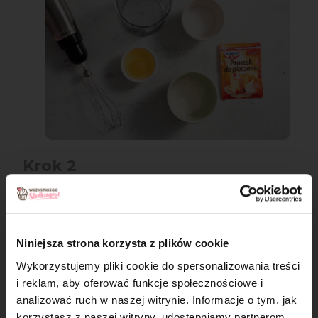
Krok 2
Do ubitego jajka dodaj zielony barwnik
w wybranym odcieniu (1-2 krople, w zależności od
tego, jak intensywny kolor chcesz otrzymać).
Niniejsza strona korzysta z plików cookie
Dodaj mąkę z proszkiem do pieczenia i delikatnie
Wykorzystujemy pliki cookie do spersonalizowania treści
wymieszaj.
i reklam, aby oferować funkcje społecznościowe i
analizować ruch w naszej witrynie. Informacje o tym, jak
×
korzystasz z naszej witryny, udostępniamy partnerom