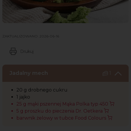
ZAKTUALIZOWANO:
2026-06-16
Drukuj
Jadalny mech
1
20 g drobnego cukru
1 jajko
25 g mąki pszennej Mąka Polka typ 450
5 g proszku do pieczenia Dr. Oetkera
barwnik żelowy w tubce Food Colours