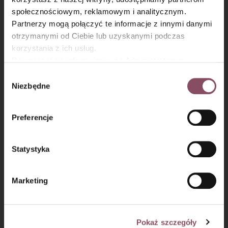
społecznościowym, reklamowym i analitycznym.
Partnerzy mogą połączyć te informacje z innymi danymi
otrzymanymi od Ciebie lub uzyskanymi podczas
korzystania z ich usług.
Równocześnie informujemy, że Administratorem
Państwa danych jest Dr. Oetker Polska Sp. z o.o.,
Wybór
Gdańsk (80-339) adres: Dickmana 14/15 więcej
Niezbędne
zgody
informacji o przetwarzaniu danych osobowych oraz
mechanizmie plików cookie znajdą Państwo w
Polityce
Preferencje
prywatności.
Statystyka
Marketing
Pokaż szczegóły