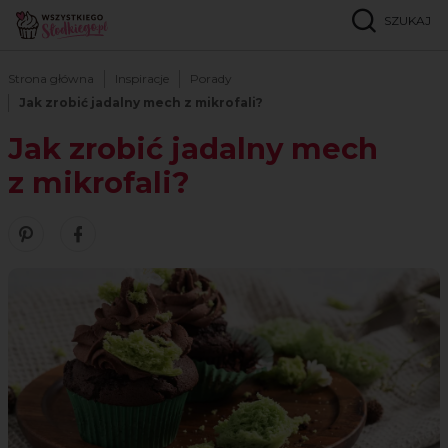
SZUKAJ
Strona główna
Inspiracje
Porady
Jak zrobić jadalny mech z mikrofali?
Jak zrobić jadalny mech
z mikrofali?
Zobacz nasze piny w serwisie Pinterest
Śledź nas na Facebooku