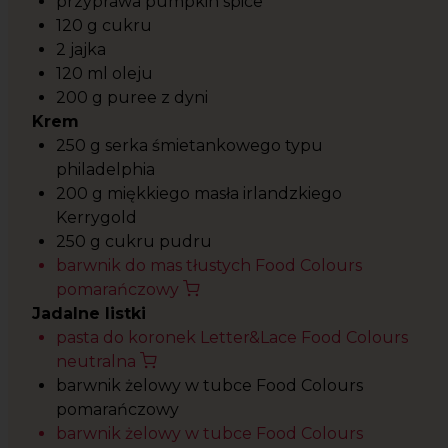
przyprawa pumpkin spice
120 g cukru
2 jajka
120 ml oleju
200 g puree z dyni
Krem
250 g serka śmietankowego typu
philadelphia
200 g miękkiego masła irlandzkiego
Kerrygold
250 g cukru pudru
barwnik do mas tłustych Food Colours
pomarańczowy
Jadalne listki
pasta do koronek Letter&Lace Food Colours
neutralna
barwnik żelowy w tubce Food Colours
pomarańczowy
barwnik żelowy w tubce Food Colours