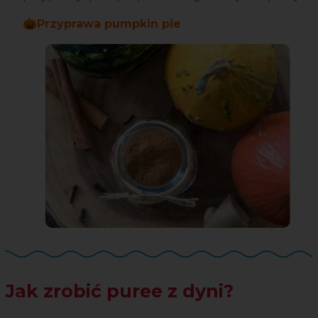
🎃Przyprawa pumpkin pie
Jak zrobić puree z dyni?