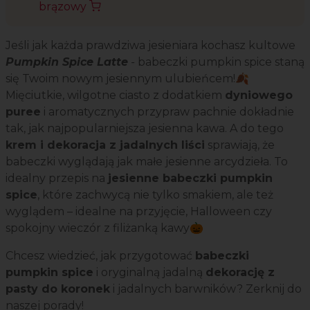
brązowy
Jeśli jak każda prawdziwa jesieniara kochasz kultowe
Pumpkin Spice Latte
-
babeczki pumpkin spice staną
się Twoim nowym jesiennym ulubieńcem!🍂
Mięciutkie, wilgotne ciasto z dodatkiem
dyniowego
puree
i aromatycznych przypraw pachnie dokładnie
tak, jak najpopularniejsza jesienna kawa. A do tego
krem i dekoracja z jadalnych liści
sprawiają, że
babeczki wyglądają jak małe jesienne arcydzieła. To
idealny przepis na
jesienne babeczki pumpkin
spice
, które zachwycą nie tylko smakiem, ale też
wyglądem – idealne na przyjęcie, Halloween czy
spokojny wieczór z filiżanką kawy🎃
Chcesz wiedzieć, jak przygotować
babeczki
pumpkin spice
i oryginalną jadalną
dekorację z
pasty do koronek
i jadalnych barwników? Zerknij do
naszej porady!