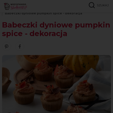
SZUKAJ
Strona główna
Inspiracje
Porady
Babeczki dyniowe pumpkin spice - dekoracja
Babeczki dyniowe pumpkin
spice - dekoracja
Zobacz nasze piny w serwisie Pinterest
Śledź nas na Facebooku