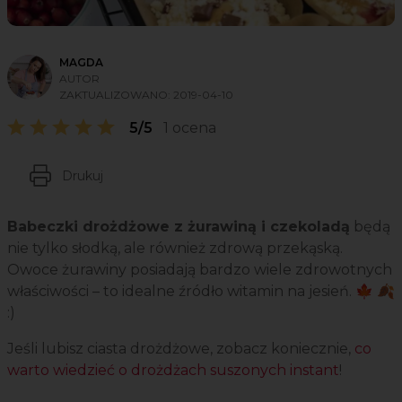
MAGDA
AUTOR
ZAKTUALIZOWANO:
2019-04-10
5/5
1 ocena
Drukuj
Babeczki drożdżowe z żurawiną i czekoladą
będą
nie tylko słodką, ale również zdrową przekąską.
Owoce żurawiny posiadają bardzo wiele zdrowotnych
właściwości – to idealne źródło witamin na jesień. 🍁 🍂
:)
Jeśli lubisz ciasta drożdżowe, zobacz koniecznie,
co
warto wiedzieć o drożdżach suszonych instant
!