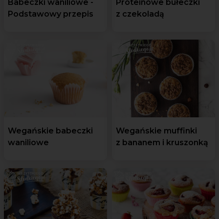
Babeczki waniliowe -
Proteinowe bułeczki
Podstawowy przepis
z czekoladą
Wegańskie babeczki
Wegańskie muffinki
waniliowe
z bananem i kruszonką