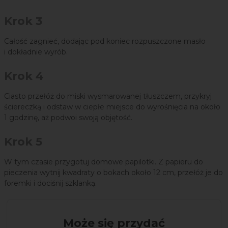
Krok 3
Całość zagnieć, dodając pod koniec rozpuszczone masło
i dokładnie wyrób.
Krok 4
Ciasto przełóż do miski wysmarowanej tłuszczem, przykryj
ściereczką i odstaw w ciepłe miejsce do wyrośnięcia na około
1 godzinę, aż podwoi swoją objętość.
Krok 5
W tym czasie przygotuj domowe papilotki. Z papieru do
pieczenia wytnij kwadraty o bokach około 12 cm, przełóż je do
foremki i dociśnij szklanką.
Może się przydać