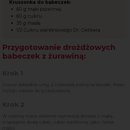
Kruszonka do babeczek:
60 g mąki pszennej
60 g cukru
35 g masła
1/2 Cukru wanilinowego Dr. Oetkera
Przygotowanie drożdżowych
babeczek z żurawiną:
Krok 1
Owoce dokładnie umyj, a czekoladę pokrój na kawałki. Masło
roztop i odstaw do przestudzenia.
Krok 2
W osobnej misce starannie wymieszaj drożdże z mąką,
a następnie dodaj cukier, cukier wanilinowy, jajko i letnie
mleko.