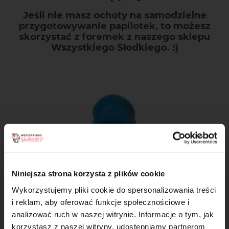
Jeśli nie masz ochoty na samodzielne
przygotowywanie papilotek, to możesz
skorzystać z foremek z naszego sklepu
Wszystkiego Słodkiego. :)
Niniejsza strona korzysta z plików cookie
Wykorzystujemy pliki cookie do spersonalizowania treści
Krok 6
i reklam, aby oferować funkcje społecznościowe i
Wyrośnięte ciasto bardzo delikatnie wymieszaj z pokrojoną
analizować ruch w naszej witrynie. Informacje o tym, jak
czekoladą i żurawiną, po czym nakładaj je łyżką do każdej
×
korzystasz z naszej witryny, udostępniamy partnerom