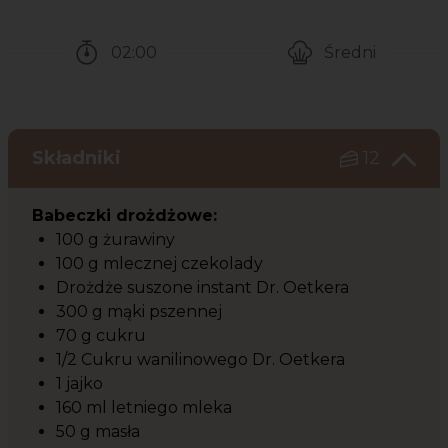
02:00
Średni
Czas potrzebny na przygotowanie przepisu
Poziom trudności
Składniki
12
Babeczki drożdżowe:
100 g żurawiny
100 g mlecznej czekolady
Drożdże suszone instant Dr. Oetkera
300 g mąki pszennej
70 g cukru
1/2 Cukru wanilinowego Dr. Oetkera
1 jajko
160 ml letniego mleka
50 g masła