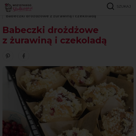
SZUKAJ
Strona główna
Przepisy
Muffinki i babeczki
Babeczki drożdżowe z żurawiną i czekoladą
Babeczki drożdżowe
z żurawiną i czekoladą
Zobacz nasze piny w serwisie Pinterest
Udostępnij ten przepis w serwisie Facebook