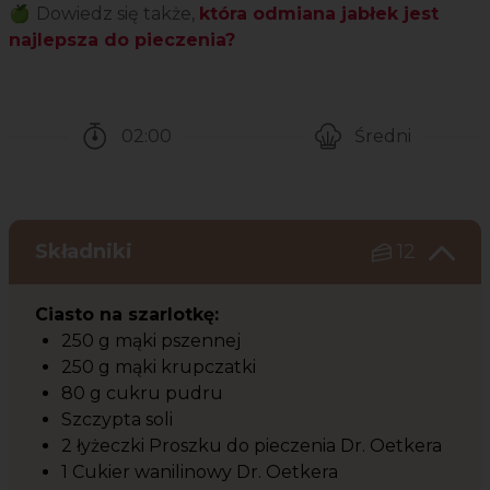
🍏
Dowiedz się także,
która odmiana jabłek jest
najlepsza do pieczenia?
02:00
Średni
Czas potrzebny na przygotowanie przepisu
Poziom trudności
Składniki
12
Ciasto na szarlotkę:
250 g mąki pszennej
250 g mąki krupczatki
80 g cukru pudru
Szczypta soli
2 łyżeczki Proszku do pieczenia Dr. Oetkera
1 Cukier wanilinowy Dr. Oetkera