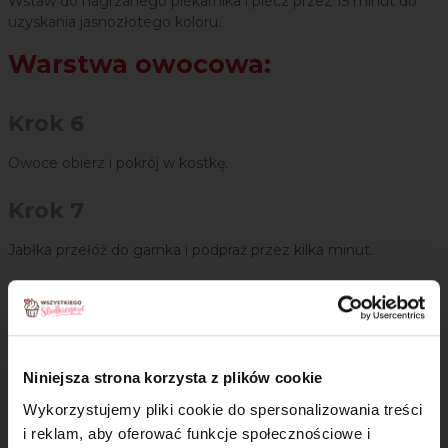
Wstaw do nagrzanego piekarnika i piecz przez 15 minut do
uzyskania jasnozłotego koloru.
Warstwa owocowa:
Krok 6
Owoce obierz i pokrój w kostkę.
Krok 7
Jabłka przełóż do garnka i podpraż przez kilka minut.
Krok 8
Do podprażonych jabłek dodaj cukier z cynamonem oraz
pokrojone brzoskwinie, wymieszaj i odstaw do wystudzenia
Niniejsza strona korzysta z plików cookie
Krok 9
Wykorzystujemy pliki cookie do spersonalizowania treści
i reklam, aby oferować funkcje społecznościowe i
Pozostałym ciastem wyklej brzegi, pozostawiając 1/3 porcji na