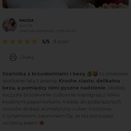
MAGDA
AUTOR
ZAKTUALIZOWANO:
2019-04-10
5/5
9 ocen
Drukuj
Szarlotka z brzoskwiniami i bezą 🍏🍑
to smakowe
spotkanie lata z jesienią.
Kruche ciasto, delikatna
beza, a pomiędzy nimi pyszne nadzienie
. Słodkie,
soczyste brzoskwinie cudownie współgrają z lekko
kwaśnymi papierówkami. A kiedy do podprażonych
owoców dodasz aromatyczny cukier trzcinowy
z cynamonem, zapewniam Cię, że też poczujesz
wczesną jesień! 🍁