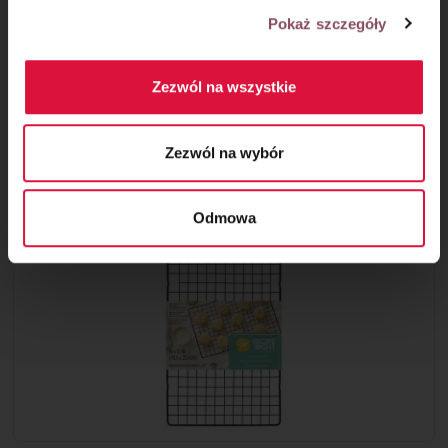
Pokaż szczegóły
Może się przydać
Kratka do studzenia ciast i ciasteczek
Zezwól na wszystkie
marki Wilton pozwala na szybsze i
równomierne stygnięcie ciast, co
zapobiega ich zaparzaniu. Powłoka non-
Zezwól na wybór
stick zapobiega przyklejaniu ciasta.
Super gadżet do Twojej kuchni!
Odmowa