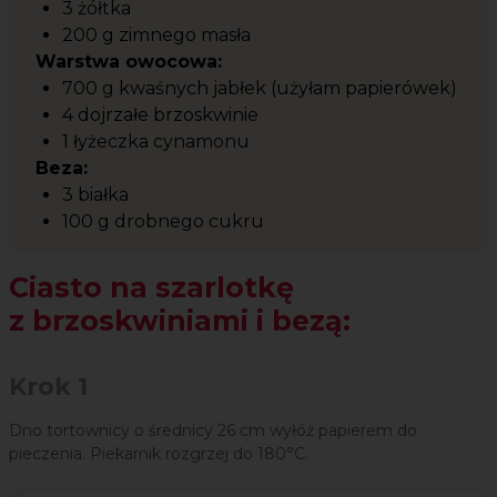
3 żółtka
200 g zimnego masła
Warstwa owocowa:
700 g kwaśnych jabłek (użyłam papierówek)
4 dojrzałe brzoskwinie
1 łyżeczka cynamonu
Beza:
3 białka
100 g drobnego cukru
Ciasto na szarlotkę
z brzoskwiniami i bezą:
Krok 1
Dno tortownicy o średnicy 26 cm wyłóż papierem do
pieczenia. Piekarnik rozgrzej do 180°C.