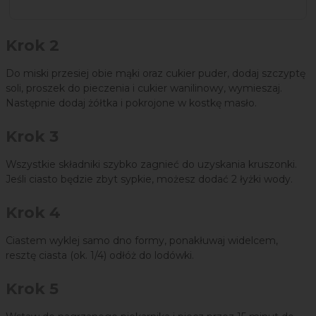
Krok 2
Do miski przesiej obie mąki oraz cukier puder, dodaj szczyptę
soli, proszek do pieczenia i cukier wanilinowy, wymieszaj.
Następnie dodaj żółtka i pokrojone w kostkę masło.
Krok 3
Wszystkie składniki szybko zagnieć do uzyskania kruszonki.
Jeśli ciasto będzie zbyt sypkie, możesz dodać 2 łyżki wody.
Krok 4
Ciastem wyklej samo dno formy, ponakłuwaj widelcem,
resztę ciasta (ok. 1/4) odłóż do lodówki.
Krok 5