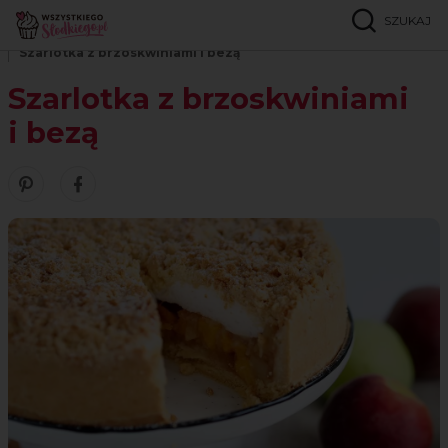
SZUKAJ
Strona główna
Przepisy
Szarlotki i ciasta z jabłkami
Szarlotka z brzoskwiniami i bezą
Szarlotka z brzoskwiniami
i bezą
Zobacz nasze piny w serwisie Pinterest
Udostępnij ten przepis w serwisie Facebook