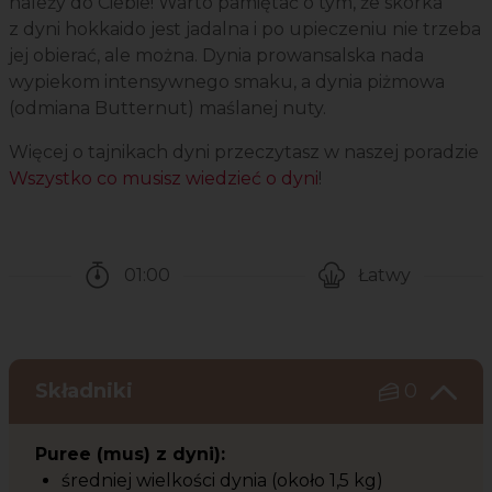
należy do Ciebie! Warto pamiętać o tym, że skórka
z dyni hokkaido jest jadalna i po upieczeniu nie trzeba
jej obierać, ale można. Dynia prowansalska nada
wypiekom intensywnego smaku, a dynia piżmowa
(odmiana Butternut) maślanej nuty.
Więcej o tajnikach dyni przeczytasz w naszej poradzie
Wszystko co musisz wiedzieć o dyni
!
01:00
Łatwy
Czas potrzebny na przygotowanie przepisu
Poziom trudności
Składniki
0
Puree (mus) z dyni):
średniej wielkości dynia (około 1,5 kg)