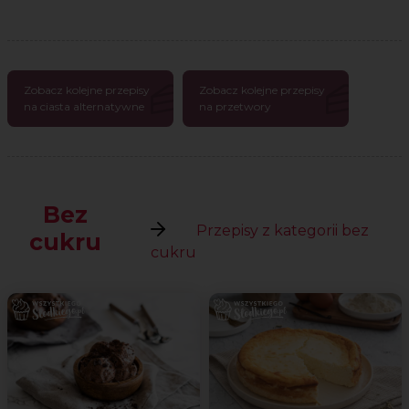
Zobacz kolejne przepisy
Zobacz kolejne przepisy
na ciasta alternatywne
na przetwory
Bez
Przepisy z kategorii bez
cukru
cukru