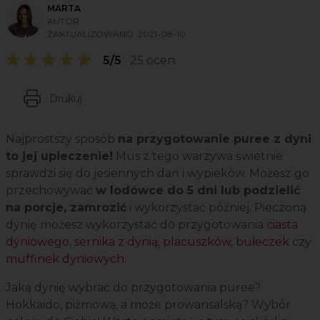
MARTA
AUTOR
ZAKTUALIZOWANO:
2021-08-10
5/5
25 ocen
Drukuj
Najprostszy sposób
na przygotowanie puree z dyni
to jej upieczenie!
Mus z tego warzywa świetnie
sprawdzi się do jesiennych dań i wypieków. Możesz go
przechowywać
w lodówce do 5 dni lub podzielić
na porcje, zamrozić
i wykorzystać później. Pieczoną
dynię możesz wykorzystać do przygotowania
ciasta
dyniowego
,
sernika z dynią,
placuszków
,
bułeczek
czy
muffinek dyniowych
.
Jaką dynię wybrać do przygotowania puree?
Hokkaido, piżmową, a może prowansalską? Wybór