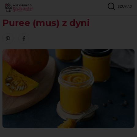
SZUKAJ
Strona główna
Przepisy
Bez cukru
Puree (mus) z dyni
Puree (mus) z dyni
Zobacz nasze piny w serwisie Pinterest
Udostępnij ten przepis w serwisie Facebook