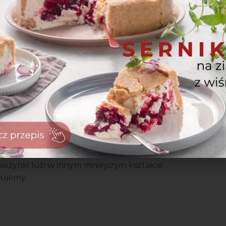
 do których będą przyczepione.
ru i delikatnie przyklej nasze dekoracje.
 wycinając w ciastkach i w masie
nieżynki lub w innym mniejszym kształcie
nujemy.
zaloguj