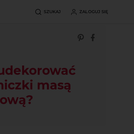
SZUKAJ
ZALOGUJ SIĘ
Zobacz nasze p
Śledź nas 
 udekorować
niczki masą
rową?