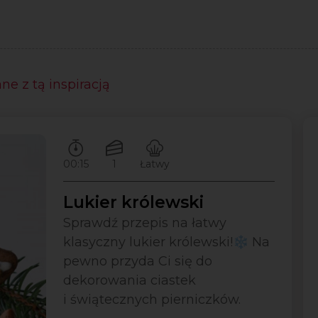
się
zarejestruj
e z tą inspiracją
Czas przygotowywania:
Ilość porcji:
Poziom trudności:
00:15
1
Łatwy
Lukier królewski
Sprawdź przepis na łatwy
klasyczny lukier królewski!❄️ Na
pewno przyda Ci się do
dekorowania ciastek
i świątecznych pierniczków.