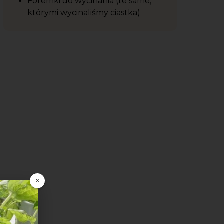
Foremki do wycinania (te same,
którymi wycinaliśmy ciastka)
×