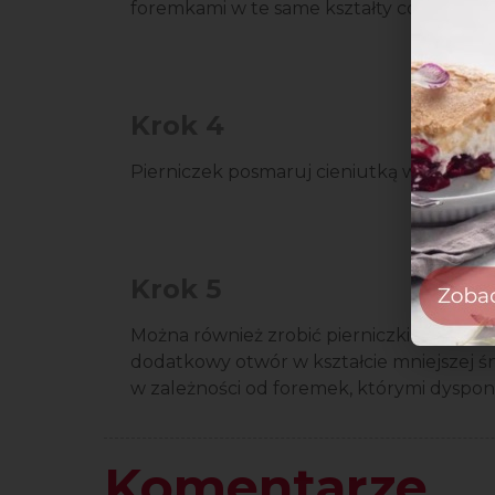
foremkami w te same kształty co ciastka,
Krok 4
Pierniczek posmaruj cieniutką warstwą luk
Krok 5
Można również zrobić pierniczki ażurowe,
dodatkowy otwór w kształcie mniejszej ś
w zależności od foremek, którymi dyspo
Komentarze