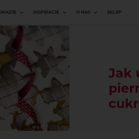
OKAZJE
INSPIRACJE
O NAS
SKLEP
 pierniczki masą cukrową?
Jak
pier
cuk