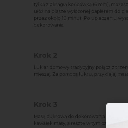
tylką z okrągłą końcówką (6 mm), możesz 
ułóż na blasze wyłożonej papierem do pie
przez około 10 minut. Po upieczeniu wyst
dekorowania.
Krok 2
Lukier domowy tradycyjny połącz z trzem
mieszaj. Za pomocą lukru, przyklejaj ma
Krok 3
Masę cukrową do dekorowania rozwałkuj na
kawałek masy, a resztę w tym czasie przec