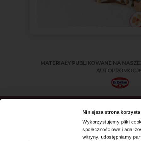
MATERIAŁY PUBLIKOWANE NA NASZE
AUTOPROMOCJĘ
ZAPISZ SIĘ DO NEWSLETTERA I OD
Niniejsza strona korzysta
NASZE NAJNOWSZE PRODUKTY OR
Wykorzystujemy pliki cook
OFERTY
społecznościowe i analizo
witryny, udostępniamy pa