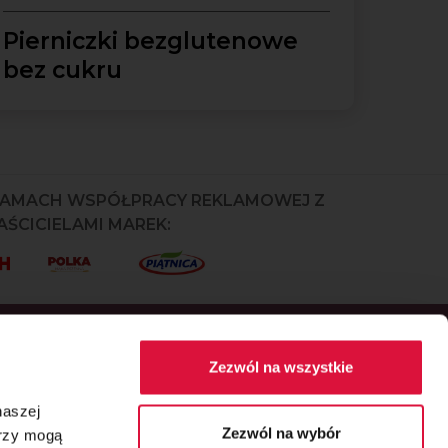
Pierniczki bezglutenowe
bez cukru
RAMACH WSPÓŁPRACY REKLAMOWEJ Z
ŚCICIELAMI MAREK:
Zezwól na wszystkie
naszej
Zezwól na wybór
erzy mogą