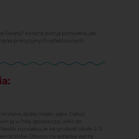
na Święta? Kolejna porcja pomysłów, jak
ania precyzyjnych i efektownych
a:
iczków, dodaj masło i jajko. Całość
wiń ją w folię spożywczą i włóż do
chłodzi, rozwałkuj je na grubość około 2-3
ierniczków. Otwory na wstążkę wytnij