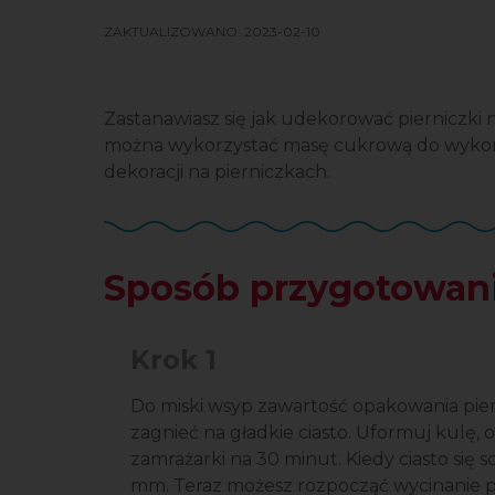
ZAKTUALIZOWANO:
2023-02-10
Zastanawiasz się jak udekorować pierniczki 
można wykorzystać masę cukrową do wykon
dekoracji na pierniczkach.
Sposób przygotowani
Krok 1
Do miski wsyp zawartość opakowania piern
zagnieć na gładkie ciasto. Uformuj kulę, o
zamrażarki na 30 minut. Kiedy ciasto się s
mm. Teraz możesz rozpocząć wycinanie p