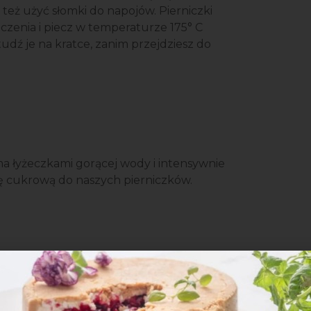
też użyć słomki do napojów. Pierniczki
czenia i piecz w temperaturze 175° C
udź je na kratce, zanim przejdziesz do
a łyżeczkami gorącej wody i intensywnie
sę cukrową do naszych pierniczków.
 cienki placek (najlepiej urwij mniejszy
howuj szczelnie owiniętą folią) i wycinaj