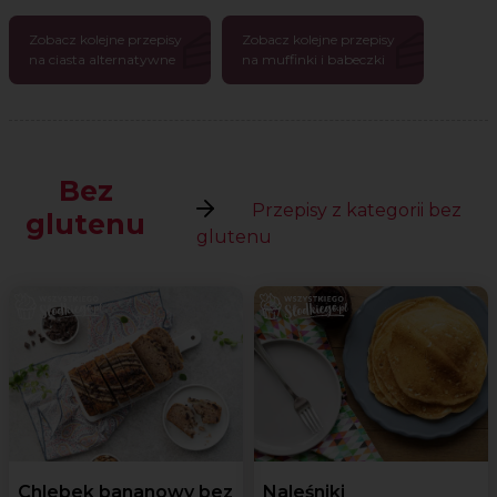
Zobacz kolejne przepisy
Zobacz kolejne przepisy
na ciasta alternatywne
na muffinki i babeczki
Bez
Przepisy z kategorii bez
glutenu
glutenu
Chlebek bananowy bez
Naleśniki