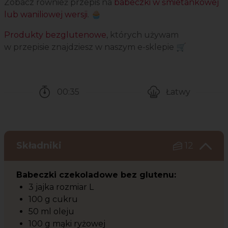
Zobacz również przepis na
babeczki w śmietankowej
lub waniliowej wersji
. 🧁
Produkty bezglutenowe
, których używam
w przepisie znajdziesz w naszym e-sklepie 🛒
00:35
Łatwy
Czas potrzebny na przygotowanie przepisu
Poziom trudności
Składniki
12
Babeczki czekoladowe bez glutenu:
3 jajka rozmiar L
100 g cukru
50 ml oleju
100 g mąki ryżowej