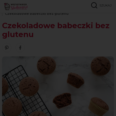
SZUKAJ
Strona główna
Przepisy
Bez glutenu
Czekoladowe babeczki bez glutenu
Czekoladowe babeczki bez
glutenu
Zobacz nasze piny w serwisie Pinterest
Udostępnij ten przepis w serwisie Facebook