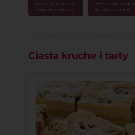
Zobacz kolejne przepisy
Zobacz kolejne przepisy
na ciasta kruche i tarty
na ciasta z owocami
Ciasta kruche i tarty