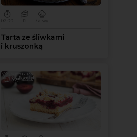
Czas przygotowywania:
Ilość porcji:
Poziom trudności:
02:00
12
Łatwy
Tarta ze śliwkami
i kruszonką