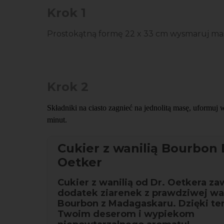
Krok 1
Prostokątną formę 22 x 33 cm wysmaruj masł
Krok 2
Składniki na ciasto zagnieć na jednolitą masę, uformuj 
minut.
Cukier z wanilią Bourbon 
Oetker
Cukier z wanilią od Dr. Oetkera za
dodatek ziarenek z prawdziwej wan
Bourbon z Madagaskaru. Dzięki t
Twoim deserom i wypiekom