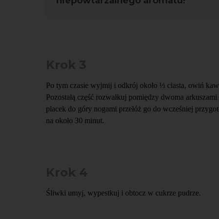
niepowtarzalnego aromatu!
Krok 3
Po tym czasie wyjmij i odkrój około ⅓ ciasta, owiń kaw
Pozostałą część rozwałkuj pomiędzy dwoma arkuszami pa
placek do góry nogami przełóż go do wcześniej przygot
na około 30 minut.
Krok 4
Śliwki umyj, wypestkuj i obtocz w cukrze pudrze.