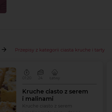
Przepisy z kategorii ciasta kruche i tarty
Czas przygotowywania:
Ilość porcji:
Poziom trudności:
01:20
24
Łatwy
Kruche ciasto z serem
i malinami
Kruche ciasto z serem