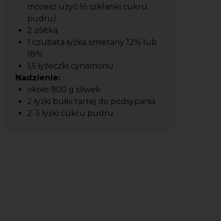
możesz użyć ½ szklanki cukru
pudru)
2 żółtka
1 czubata łyżka śmietany 12% lub
18%
1,5 łyżeczki cynamonu
Nadzienie:
około 900 g śliwek
2 łyżki bułki tartej do podsypania
2-3 łyżki cukru pudru