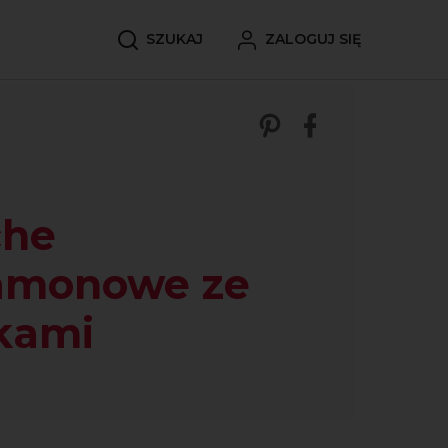
SZUKAJ
ZALOGUJ SIĘ
Zobacz nasze p
Udostępnij 
che
amonowe ze
kami