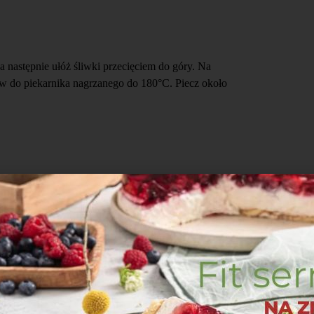
a następnie ułóż śliwki przecięciem do góry. Na
taw do piekarnika nagrzanego do 180°C. Piecz około
em pudrem.