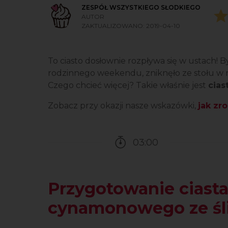
ZESPÓŁ WSZYSTKIEGO SŁODKIEGO
AUTOR
ZAKTUALIZOWANO:
2019-04-10
To ciasto dosłownie rozpływa się w ustach
rodzinnego weekendu, zniknęło ze stołu w 
Czego chcieć więcej? Takie właśnie jest
cias
Zobacz przy okazji nasze wskazówki,
j
ak zro
03:00
Czas potrzebny na przy
Przygotowanie ciast
cynamonowego ze śl