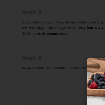
Krok 5
Na schłodzone ciasto, wysyp równomiernie bułkę tartą, 
wierzch zetrzyj mniejszą część ciasta i natychmiast ws
45-55 minut, do zarumienienia.
Krok 6
Po upieczeniu ciasto wystudź. Podawaj posypane cukr