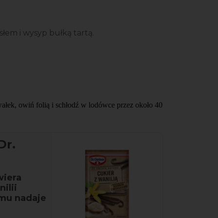
em i wysyp bułką tartą.
wałek, owiń folią i schłodź w lodówce przez około 40
Dr.
wiera
ilii
emu nadaje