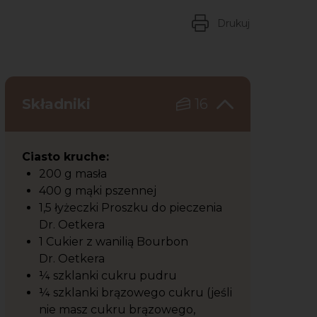
Drukuj
Składniki
16
Ciasto kruche:
200 g masła
400 g mąki pszennej
1,5 łyżeczki Proszku do pieczenia
Dr. Oetkera
1 Cukier z wanilią Bourbon
Dr. Oetkera
¼ szklanki cukru pudru
¼ szklanki brązowego cukru (jeśli
nie masz cukru brązowego,