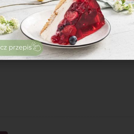
zaloguj
się
zarejestruj