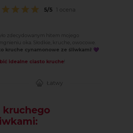
5/5
1 ocena
! Było zdecydowanym hitem mojego
mgnieniu oka. Słodkie, kruche, owocowe.
to kruche cynamonowe ze śliwkami
! 💜
bić idealne ciasto kruche
!
Łatwy
gotowanie przepisu
Poziom trudności
a kruchego
iwkami: