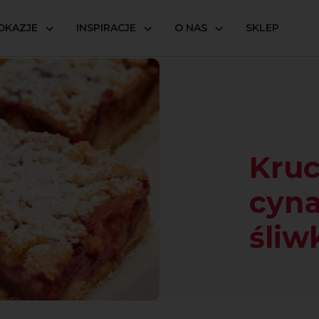
OKAZJE
INSPIRACJE
O NAS
SKLEP
he cynamonowe ze śliwkami
Kru
cyn
śliw