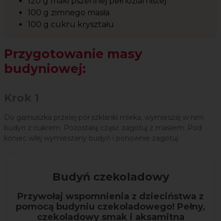
120 g maki pszennej pełnoziarnistej
100 g zimnego masła
100 g cukru kryształu
Przygotowanie masy
budyniowej:
Krok 1
Do garnuszka przelej pół szklanki mleka, wymieszaj w nim
budyń z cukrem. Pozostałą część zagotuj z masłem. Pod
koniec wlej wymieszany budyń i ponownie zagotuj.
Budyń czekoladowy
Przywołaj wspomnienia z dzieciństwa z
pomocą budyniu czekoladowego! Pełny,
czekoladowy smak i aksamitna