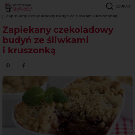
SZUKAJ
Strona główna
Przepisy
Desery
Zapiekany czekoladowy budyń ze śliwkami i kruszonką
Zapiekany czekoladowy
budyń ze śliwkami
i kruszonką
Zobacz nasze piny w serwisie Pinterest
Udostępnij ten przepis w serwisie Facebook