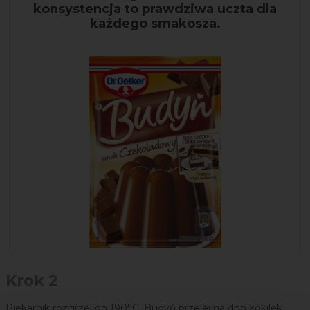
konsystencja to prawdziwa uczta dla
każdego smakosza.
Krok 2
Piekarnik rozgrzej do 190°C. Budyń przelej na dno kokilek