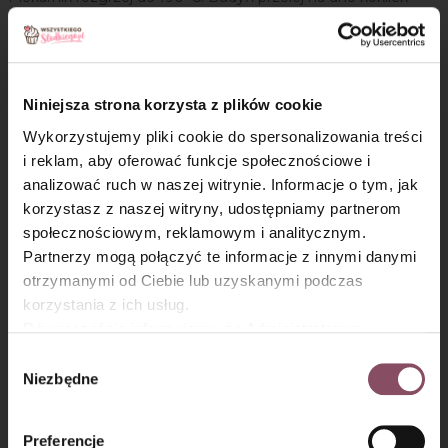
i przykryj go śliwkami.
Kruszonka:
Niniejsza strona korzysta z plików cookie
Krok 3
Wykorzystujemy pliki cookie do spersonalizowania treści
Mąkę, masło i cukier zagnieć na kruszonkę.
i reklam, aby oferować funkcje społecznościowe i
analizować ruch w naszej witrynie. Informacje o tym, jak
Krok 4
×
korzystasz z naszej witryny, udostępniamy partnerom
społecznościowym, reklamowym i analitycznym.
Kruszonką posyp obficie kokilki i wstaw je do nagrzanego
Partnerzy mogą połączyć te informacje z innymi danymi
piekarnika i piecz około 20 minut - do uzyskania złotego
otrzymanymi od Ciebie lub uzyskanymi podczas
koloru kruszonki.
korzystania z ich usług.
Równocześnie informujemy, że Administratorem
Krok 5
Państwa danych jest Dr. Oetker Polska Sp. z o.o.,
Wybór
Po upieczeniu odstaw na 5 - 10 minut do lekkiego
Gdańsk (80-339) adres: Dickmana 14/15 więcej
Niezbędne
zgody
przestudzenia.
informacji o przetwarzaniu danych osobowych oraz
mechanizmie plików cookie znajdą Państwo w
Polityce
Preferencje