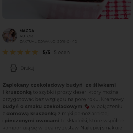
MAGDA
AUTOR
ZAKTUALIZOWANO:
2019-04-10
5/5
5 ocen
Drukuj
Zapiekany czekoladowy budyń ze śliwkami
i kruszonką
to szybki i prosty deser, który można
przygotować bez względu na porę roku. Kremowy
budyń o smaku czekoladowym 🍫
w połączeniu
z
domową kruszonką
z mąki pełnoziarnistej
i
pieczonymi owocami
to składniki, które wspólnie
komponują się w idealny zestaw. Najlepiej smakuje