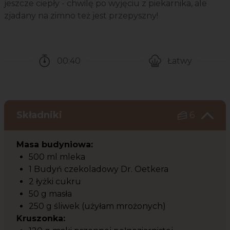
jeszcze ciepły - chwilę po wyjęciu z piekarnika, ale
zjadany na zimno też jest przepyszny!
00:40
Łatwy
Czas potrzebny na przygotowanie przepisu
Poziom trudności
Składniki
6
Masa budyniowa:
500 ml mleka
1 Budyń czekoladowy Dr. Oetkera
2 łyżki cukru
50 g masła
250 g śliwek (użyłam mrożonych)
Kruszonka: