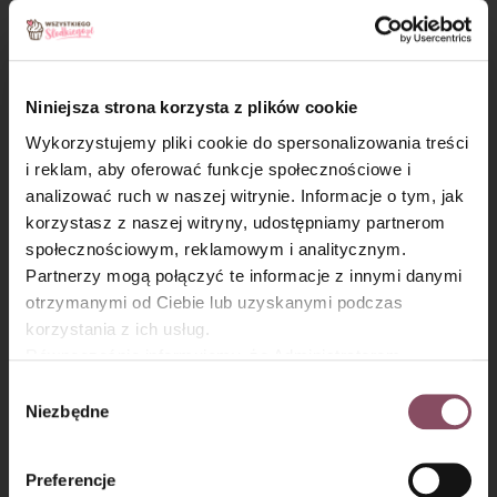
Brzoskwiniowe mojito:
Krok 4
Niniejsza strona korzysta z plików cookie
Wykorzystujemy pliki cookie do spersonalizowania treści
Brzoskwinię obierz ze skórki i pokrój na cząstki lub kawałki.
i reklam, aby oferować funkcje społecznościowe i
analizować ruch w naszej witrynie. Informacje o tym, jak
×
korzystasz z naszej witryny, udostępniamy partnerom
społecznościowym, reklamowym i analitycznym.
Partnerzy mogą połączyć te informacje z innymi danymi
otrzymanymi od Ciebie lub uzyskanymi podczas
korzystania z ich usług.
Równocześnie informujemy, że Administratorem
Państwa danych jest Dr. Oetker Polska Sp. z o.o.,
Wybór
Gdańsk (80-339) adres: Dickmana 14/15 więcej
Niezbędne
zgody
informacji o przetwarzaniu danych osobowych oraz
mechanizmie plików cookie znajdą Państwo w
Polityce
Preferencje
prywatności.