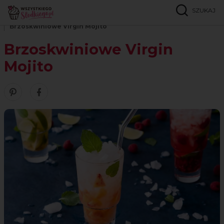
SZUKAJ
Strona główna
Przepisy
Napoje
Brzoskwiniowe Virgin Mojito
Brzoskwiniowe Virgin
Mojito
Zobacz nasze piny w serwisie Pinterest
Udostępnij ten przepis w serwisie Facebook