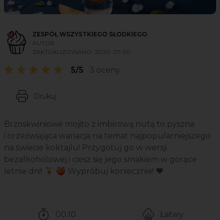
ZESPÓŁ WSZYSTKIEGO SŁODKIEGO
AUTOR
ZAKTUALIZOWANO:
2020-07-20
5/5
3 oceny
Drukuj
Brzoskwiniowe mojito z imbirową nutą to pyszna
i orzeźwiająca wariacja na temat najpopularniejszego
na świecie koktajlu! Przygotuj go w wersji
bezalkoholowej i ciesz się jego smakiem w gorące
letnie dni! 🍹 🍑 Wypróbuj koniecznie! ❤️
00:10
Łatwy