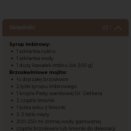
Czas potrzebny na przygotowanie przepisu
Poziom trudności
Składniki
1
Syrop imbirowy:
1 szklanka cukru
1 szklanka wody
1 duży kawałek imbiru (ok 200 g)
Brzoskwiniowe mojito:
½ dojrzałej brzoskwini
2 łyżki syropu imbirowego
1 kropla Pasty waniliowej Dr. Oetkera
2 cząstki limonki
1 łyżka soku z limonki
2-3 listki mięty
200-250 ml zimnej wody gazowanej
cząstki brzoskwini lub limonki do dekoracji