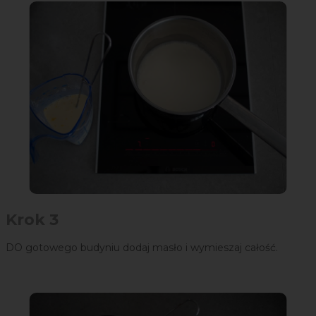
Krok 3
DO gotowego budyniu dodaj masło i wymieszaj całość.