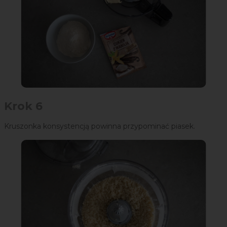
Krok 6
Kruszonka konsystencją powinna przypominać piasek.