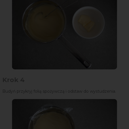
Krok 4
Budyń przykryj folią spożywczą i odstaw do wystudzenia.