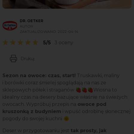
DR. OETKER
AUTOR
ZAKTUALIZOWANO:
2022-04-14
5/5
3 oceny
Drukuj
Sezon na owoce: czas, start!
Truskawki, maliny
i borówki coraz śmielej spoglądają na nas ze
sklepowych półek i straganów 🍓🍓🍓Wiosna to
idealny czas na desery bazujące właśnie na świeżych
owocach. Wypróbuj przepis na
owoce pod
kruszonką z budyniem
i wpuść odrobinę słonecznej
pogody do swojej kuchni 🌞
Deser w przygotowaniu jest
tak prosty, jak