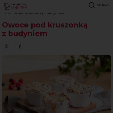
SZUKAJ
Strona główna
Przepisy
Mini
Owoce pod kruszonką z budyniem
Owoce pod kruszonką
z budyniem
Zobacz nasze piny w serwisie Pinterest
Udostępnij ten przepis w serwisie Facebook