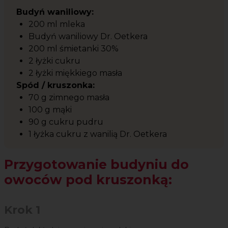
Budyń waniliowy:
200 ml mleka
Budyń waniliowy Dr. Oetkera
200 ml śmietanki 30%
2 łyżki cukru
2 łyżki miękkiego masła
Spód / kruszonka:
70 g zimnego masła
100 g mąki
90 g cukru pudru
1 łyżka cukru z wanilią Dr. Oetkera
Przygotowanie budyniu do
owoców pod kruszonką:
Krok 1