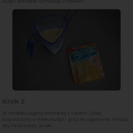
Budyń dokładnie wymieszaj z mlekiem.
Krok 2
W rondelku zagotuj śmietankę z cukrem. Dodaj
rozpuszczony w mleku budyń i gotuj do zgęstnienia. Mieszaj,
aby nie powstały grudki.