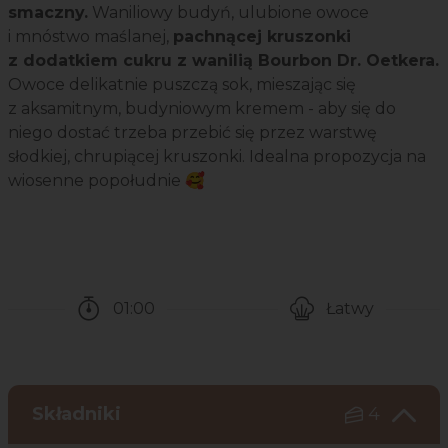
smaczny.
Waniliowy budyń, ulubione owoce
i mnóstwo maślanej,
pachnącej kruszonki
z dodatkiem cukru z wanilią Bourbon Dr. Oetkera.
Owoce delikatnie puszczą sok, mieszając się
z aksamitnym, budyniowym kremem - aby się do
niego dostać trzeba przebić się przez warstwę
słodkiej, chrupiącej kruszonki. Idealna propozycja na
wiosenne popołudnie 🥰
01:00
Łatwy
Czas potrzebny na przygotowanie przepisu
Poziom trudności
Składniki
4