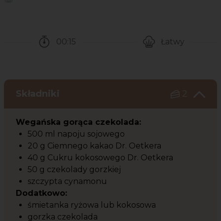
00:15
Łatwy
Czas potrzebny na przygotowanie przepisu
Poziom trudności
Składniki
2
Wegańska gorąca czekolada:
500 ml napoju sojowego
20 g Ciemnego kakao Dr. Oetkera
40 g Cukru kokosowego Dr. Oetkera
50 g czekolady gorzkiej
szczypta cynamonu
Dodatkowo:
śmietanka ryżowa lub kokosowa
gorzka czekolada