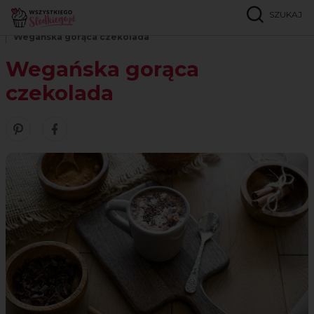
SZUKAJ
Strona główna
Przepisy
Wegańskie
Wegańska gorąca czekolada
Wegańska gorąca
czekolada
Zobacz nasze piny w serwisie Pinterest
Udostępnij ten przepis w serwisie Facebook