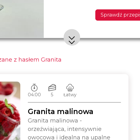
Sprawdź przepi
zane z hasłem Granita
Czas przygotowywania:
Ilość porcji:
Poziom trudności:
04:00
5
Łatwy
Granita malinowa
Granita malinowa -
orzeźwiająca, intensywnie
owocowa i idealna na upalne