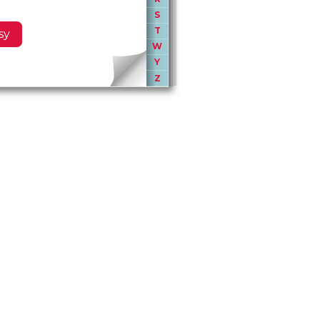
S
T
sy
W
Y
Z