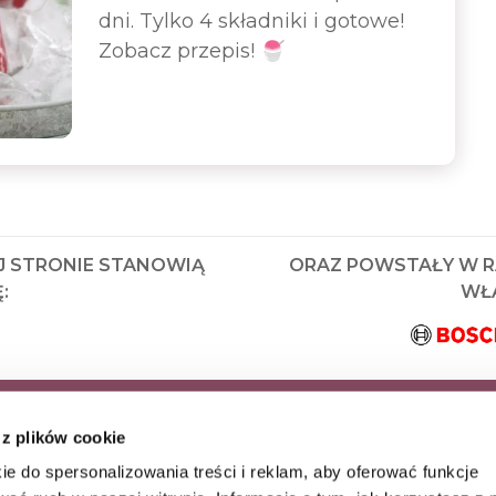
dni. Tylko 4 składniki i gotowe!
Zobacz przepis! 🍧
J STRONIE STANOWIĄ
ORAZ POWSTAŁY W 
:
WŁA
KRYJ JAKO PIERWSZY
 z plików cookie
AZ WYJĄTKOWE
ie do spersonalizowania treści i reklam, aby oferować funkcje