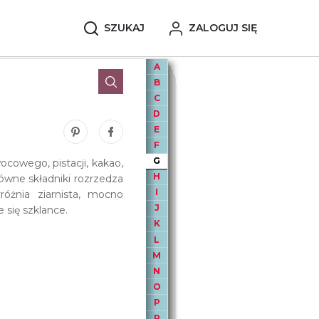
SZUKAJ
ZALOGUJ SIĘ
A
B
C
D
E
Zobacz nasze piny w serwisie Pinterest
Udostępnij ten wpis na serwisie Facebook
F
G
ocowego, pistacji, kakao,
H
łówne składniki rozrzedza
I
różnia ziarnista, mocno
J
 się szklance.
K
L
M
N
O
P
R