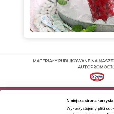
MATERIAŁY PUBLIKOWANE NA NASZE
AUTOPROMOCJĘ
ZAPISZ SIĘ DO NEWSLETTERA I OD
Niniejsza strona korzysta
NASZE NAJNOWSZE PRODUKTY OR
Wykorzystujemy pliki cook
OFERTY