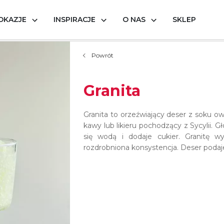
OKAZJE
INSPIRACJE
O NAS
SKLEP
Powrót
Granita
Granita to orzeźwiający deser z soku ow
kawy lub likieru pochodzący z Sycylii. G
się wodą i dodaje cukier. Granitę wy
rozdrobniona konsystencja. Deser podaje