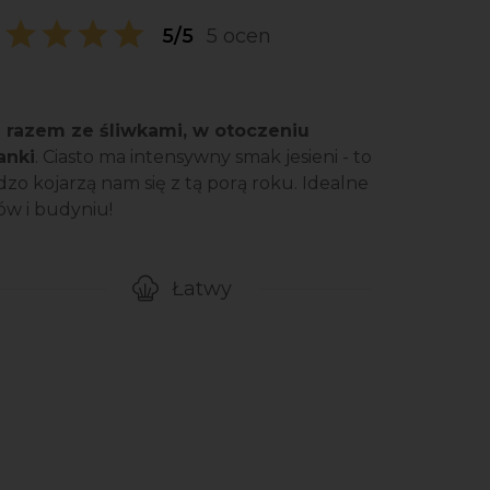
5/5
5 ocen
m razem ze śliwkami, w otoczeniu
anki
. Ciasto ma intensywny smak jesieni - to
rdzo kojarzą nam się z tą porą roku. Idealne
ców i budyniu!
Łatwy
gotowanie przepisu
Poziom trudności