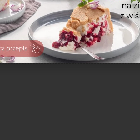
zaloguj
się
zarejestruj