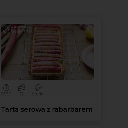
Czas przygotowywania:
Ilość porcji:
Poziom trudności:
01:30
12
Średni
Tarta serowa z rabarbarem