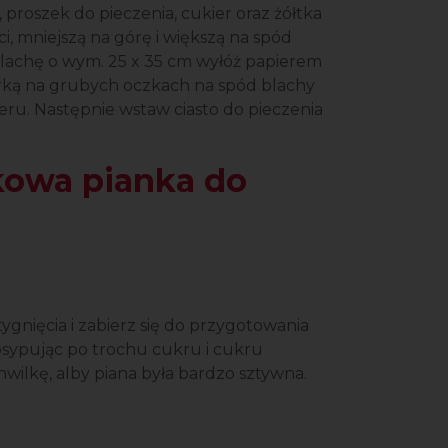
proszek do pieczenia, cukier oraz żółtka
ci, mniejszą na górę i większą na spód
. Blachę o wym. 25 x 35 cm wyłóż papierem
tarką na grubych oczkach na spód blachy
ieru. Następnie wstaw ciasto do pieczenia
kowa pianka do
gnięcia i zabierz się do przygotowania
dosypując po trochu cukru i cukru
hwilkę, alby piana była bardzo sztywna.