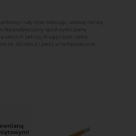
nkowy i cały czas miksując, wlewaj cienką
ków. Na podpieczony spód wyłóż pianę
Na wierzch zetrzyj drugą część ciasta
 na ok. 40 minut i piecz w temperaturze
rewnianą
 miętowym!