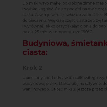
Do miski wsyp mąkę, pokrojone zimne masło, 
i szybko zagnieć. Ciasto podziel na dwie częś
ciasta. Zawiń je w folię i włóż do zamrażarki
do pieczenia. Większą część ciasta zetrzyj 
i wyrównaj, lekko przyciskając dłonią do pap
na ok. 25 min. w temperaturze 190°C.
Budyniowa, śmietan
ciasta:
Krok 2
Upieczony spód odstaw do całkowitego wysty
budyniowej pianki. Białka ubij na sztywno, 
wanilinowego. Całość miksuj jeszcze przez c