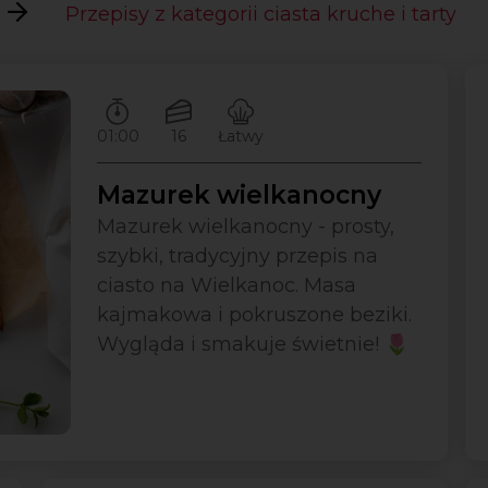
Przepisy z kategorii ciasta kruche i tarty
Czas przygotowywania:
Ilość porcji:
Poziom trudności:
01:00
16
Łatwy
Mazurek wielkanocny
Mazurek wielkanocny - prosty,
szybki, tradycyjny przepis na
ciasto na Wielkanoc. Masa
kajmakowa i pokruszone beziki.
Wygląda i smakuje świetnie! 🌷