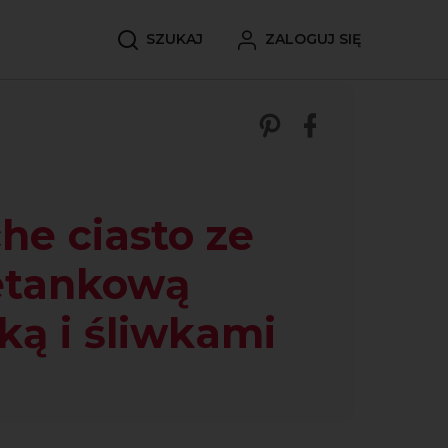
SZUKAJ
ZALOGUJ SIĘ
Zobacz nasze p
Udostępnij 
he ciasto ze
etankową
ką i śliwkami