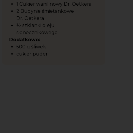
1 Cukier wanilinowy Dr. Oetkera
2 Budynie śmietankowe
Dr. Oetkera
½ szklanki oleju
słonecznikowego
Dodatkowo:
500 g śliwek
cukier puder