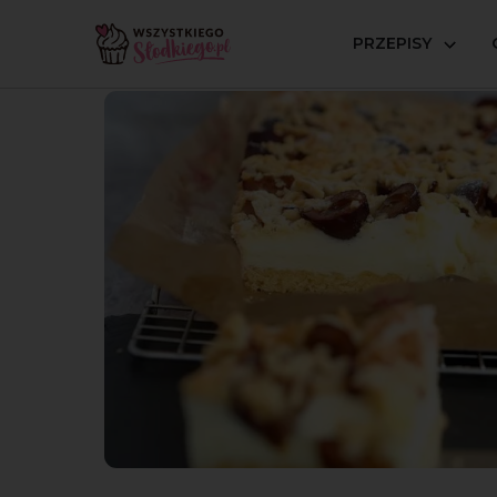
PRZEPISY
Strona główna
Przepisy
Ciasta kruche i tarty
Kruch