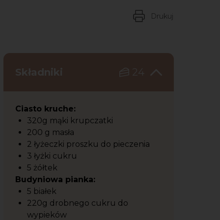
Drukuj
Składniki
24
Ciasto kruche:
320g mąki krupczatki
200 g masła
2 łyżeczki proszku do pieczenia
3 łyżki cukru
5 żółtek
Budyniowa pianka:
5 białek
220g drobnego cukru do
wypieków