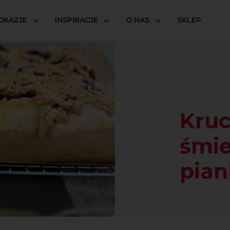
OKAZJE
INSPIRACJE
O NAS
SKLEP
e ciasto ze śmietankową pianką i śliwkami
Kruc
śmi
pian