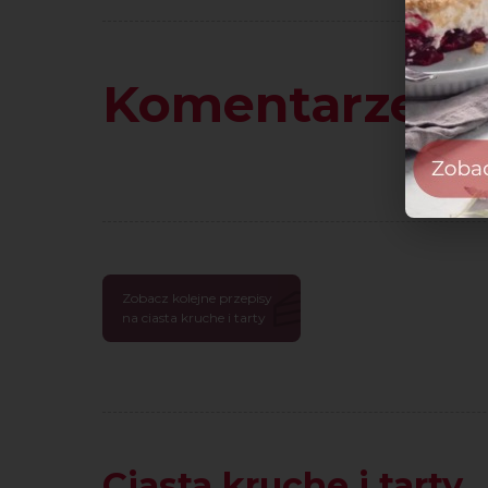
Komentarze
Zobacz kolejne przepisy
na ciasta kruche i tarty
Ciasta kruche i tarty