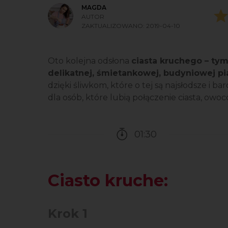
MAGDA
AUTOR
ZAKTUALIZOWANO:
2019-04-10
Oto kolejna odsłona
ciasta kruchego – ty
delikatnej, śmietankowej, budyniowej pi
dzięki śliwkom, które o tej są najsłodsze i ba
dla osób, które lubią połączenie ciasta, owo
01:30
Czas potrzebny na przy
Ciasto kruche:
Krok 1