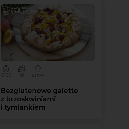
Czas przygotowywania:
Ilość porcji:
Poziom trudności:
01:50
10
Łatwy
Bezglutenowe galette
z brzoskwiniami
i tymiankiem