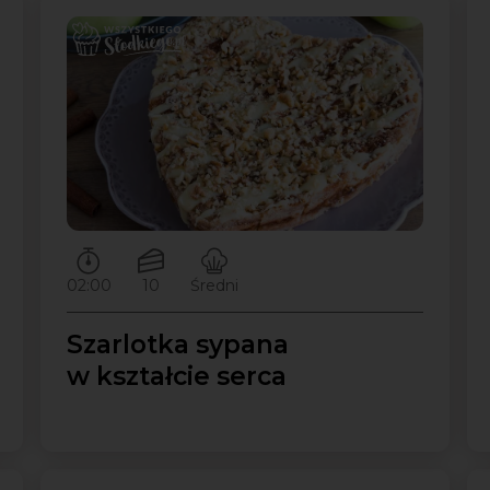
Czas przygotowywania:
Ilość porcji:
Poziom trudności:
02:00
10
Średni
Szarlotka sypana
w kształcie serca