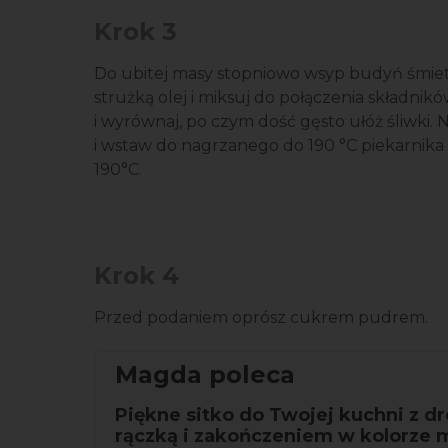
Krok 3
Do ubitej masy stopniowo wsyp budyń śmieta
strużką olej i miksuj do połączenia składni
i wyrównaj, po czym dość gęsto ułóż śliwki. 
i wstaw do nagrzanego do 190 °C piekarnika
190°C.
Krok 4
Przed podaniem oprósz cukrem pudrem.
Magda poleca
Piękne sitko do Twojej kuchni z d
rączką i zakończeniem w kolorze