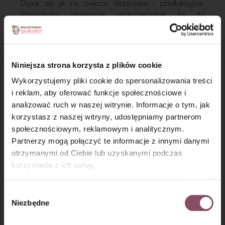
Dzieli się je na owoce deserowe i produkcyjne.
Winogrona deserowe przeznaczone są do
bezpośredniego spożycia. Doskonale sprawdzą się
w ciastach z galaretką lub jako składnik deseru. Z
kolei winogrona produkcyjne służą do wytwarzania
wina, octu, soku oraz rodzynek. Suszone winogrona,
Niniejsza strona korzysta z plików cookie
czyli rodzynki wykorzystywane są jako bakalie, do
muesli, deserów, sałatek oraz wypieków
Wykorzystujemy pliki cookie do spersonalizowania treści
(szczególnie do ciast drożdżowych lub babek).
i reklam, aby oferować funkcje społecznościowe i
analizować ruch w naszej witrynie. Informacje o tym, jak
×
korzystasz z naszej witryny, udostępniamy partnerom
Zobacz nasze 
Udostęp
społecznościowym, reklamowym i analitycznym.
Sprawdź przepisy
Partnerzy mogą połączyć te informacje z innymi danymi
otrzymanymi od Ciebie lub uzyskanymi podczas
korzystania z ich usług.
Spróbuj
Równocześnie informujemy, że Administratorem
Przepisy powiązane z
Państwa danych jest Dr. Oetker Polska Sp. z o.o.,
hasłem Winogrona
Wybór
Gdańsk (80-339) adres: Dickmana 14/15 więcej
Niezbędne
zgody
informacji o przetwarzaniu danych osobowych oraz