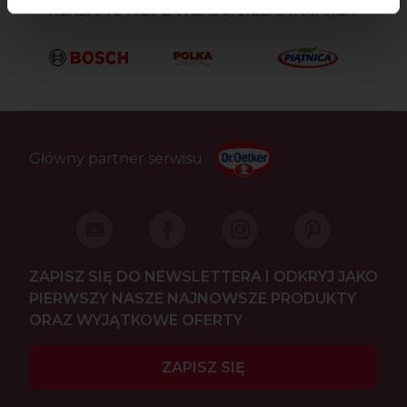
REKLAMOWEJ Z WŁAŚCICIELAMI MAREK:
Główny partner serwisu
ZAPISZ SIĘ DO NEWSLETTERA I ODKRYJ JAKO
PIERWSZY NASZE NAJNOWSZE PRODUKTY
ORAZ WYJĄTKOWE OFERTY
ZAPISZ SIĘ