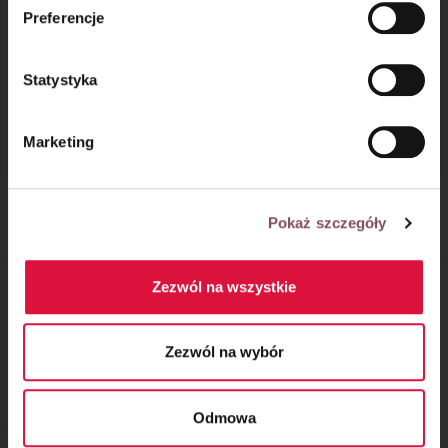
mechanizmie plików cookie znajdą Państwo w
Polityce
Preferencje
prywatności.
Statystyka
Marketing
Wianuszki drożdżowe
Tarta z winogronami
Pokaż szczegóły
Zezwól na wszystkie
MATERIAŁY PUBLIKOWANE NA NASZEJ
STRONIE STANOWIĄ AUTOPROMOCJĘ:
Zezwól na wybór
Odmowa
ORAZ POWSTAŁY W RAMACH WSPÓŁPRACY