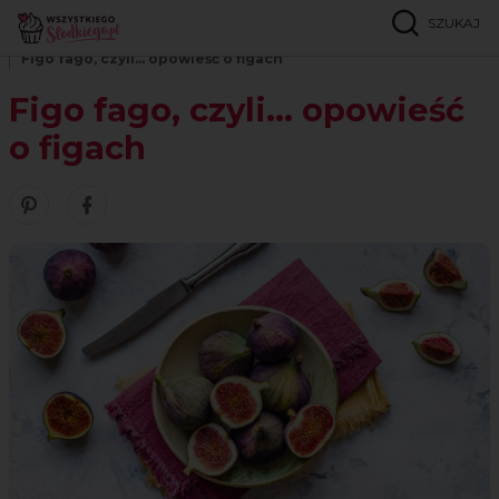
SZUKAJ
Strona główna
Inspiracje
Lifestyle
Figo fago, czyli... opowieść o figach
Figo fago, czyli... opowieść
o figach
Zobacz nasze piny w serwisie Pinterest
Śledź nas na Facebooku