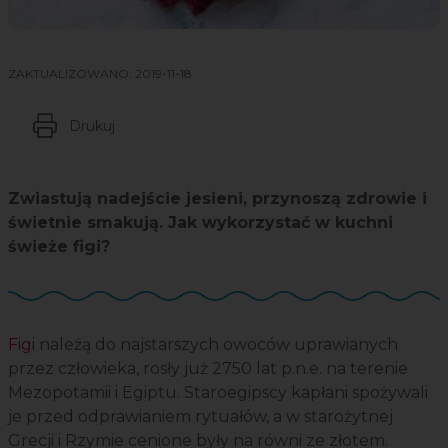
ZAKTUALIZOWANO:
2019-11-18
Drukuj
Zwiastują nadejście jesieni, przynoszą zdrowie i
świetnie smakują. Jak wykorzystać w kuchni
świeże figi?
Figi
należą do najstarszych owoców uprawianych
przez człowieka, rosły już 2750 lat p.n.e. na terenie
Mezopotamii i Egiptu. Staroegipscy kapłani spożywali
je przed odprawianiem rytuałów, a w starożytnej
Grecji i Rzymie cenione były na równi ze złotem.