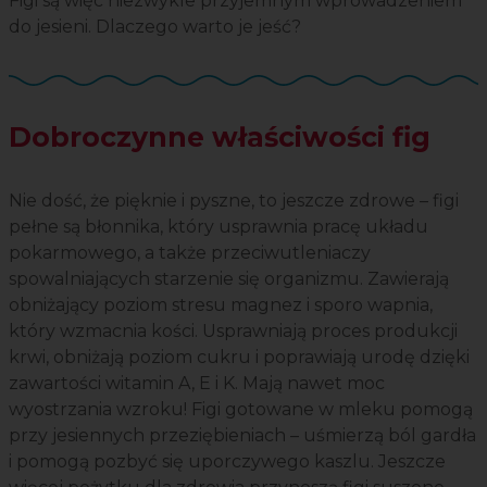
Figi są więc niezwykle przyjemnym wprowadzeniem
do jesieni. Dlaczego warto je jeść?
Dobroczynne właściwości fig
Nie dość, że pięknie i pyszne, to jeszcze zdrowe – figi
pełne są błonnika, który usprawnia pracę układu
pokarmowego, a także przeciwutleniaczy
spowalniających starzenie się organizmu. Zawierają
obniżający poziom stresu magnez i sporo wapnia,
który wzmacnia kości. Usprawniają proces produkcji
krwi, obniżają poziom cukru i poprawiają urodę dzięki
zawartości witamin A, E i K. Mają nawet moc
wyostrzania wzroku! Figi gotowane w mleku pomogą
przy jesiennych przeziębieniach – uśmierzą ból gardła
i pomogą pozbyć się uporczywego kaszlu. Jeszcze