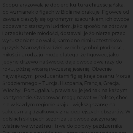
Spopularyzowała je dopiero kultura chrześcijańska,
bo wzmianek o figach w Biblii nie brakuje. Figowce od
zawsze cieszyły się ogromnym szacunkiem, ich owoce
podawano starszym ludziom, jako sposób na zdrowie
i przedłużenie młodości, dostawali je żołnierze przed
wyruszeniem do walki, karmiono nimi uczestników
igrzysk. Starożytni widzieli w nich symbol płodności,
miłości i urodzaju, może dlatego, że figowiec, jako
jedyne drzewo na świecie, daje owoce dwa razy do
roku, późną wiosną i wczesną jesienią. Obecnie
największymi producentami fig są kraje basenu Morza
Śródziemnego – Turcja, Hiszpania, Francja, Grecja,
Włochy i Portugalia. Uprawia się je jednak na każdym
kontynencie. Owocować mogą nawet w Polsce, choć
nie w każdym regionie kraju - większą szansę na
sukces mają działkowcy z najcieplejszych obszarów. W
polskich sklepach sezon za te owoce zaczyna się
właśnie we wrześniu i trwa do połowy października.