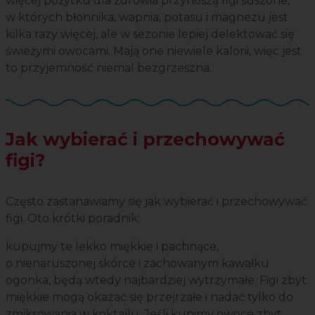
więcej pożytku dla zdrowia przynoszą figi suszone,
w których błonnika, wapnia, potasu i magnezu jest
kilka razy więcej, ale w sezonie lepiej delektować się
świeżymi owocami. Mają one niewiele kalorii, więc jest
to przyjemność niemal bezgrzeszna.
Jak wybierać i przechowywać
figi?
Często zastanawiamy się jak wybierać i przechowywać
figi. Oto krótki poradnik:
kupujmy te lekko miękkie i pachnące,
o nienaruszonej skórce i zachowanym kawałku
ogonka, będą wtedy najbardziej wytrzymałe. Figi zbyt
miękkie mogą okazać się przejrzałe i nadać tylko do
zmiksowania w koktajlu. Jeśli kupimy owoce zbyt