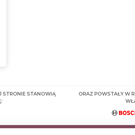
J STRONIE STANOWIĄ
ORAZ POWSTAŁY W 
:
WŁA