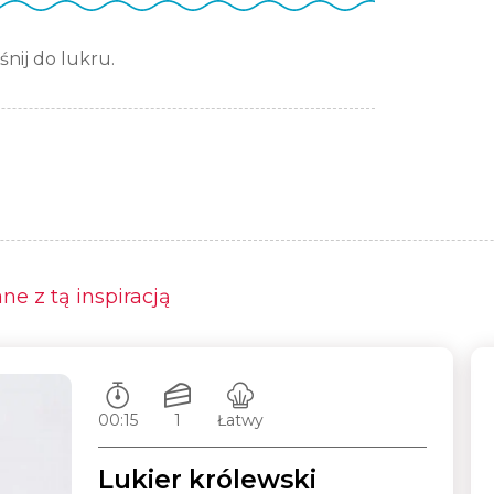
zaloguj
śnij do lukru.
się
zarejestruj
e z tą inspiracją
Czas przygotowywania:
Ilość porcji:
Poziom trudności:
00:15
1
Łatwy
Lukier królewski