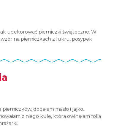
jak udekorować pierniczki świąteczne. W
 wzór na pierniczkach z lukru, posypek
ia
pierniczków, dodałam masło i jajko.
rmowałam z niego kulę, którą owinęłam folią
rażarki.