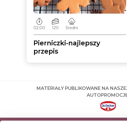
Czas przygotowywania:
Ilość porcji:
Poziom trudności:
02:00
120
Średni
Pierniczki-najlepszy
przepis
MATERIAŁY PUBLIKOWANE NA NASZE
AUTOPROMOCJĘ