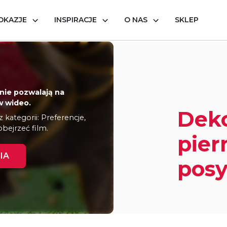
OKAZJE
INSPIRACJE
O NAS
SKLEP
erniczków posypką
nie pozwalają na
 wideo.
Dek
kategorii: Preferencje,
obejrzeć film.
pier
IA
pos