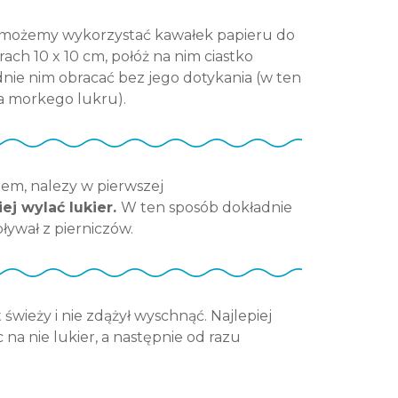
 możemy wykorzystać kawałek papieru do
ach 10 x 10 cm, połóż na nim ciastko
dnie nim obracać bez jego dotykania (w ten
a morkego lukru).
krem, nalezy w pierwszej
ej wylać lukier.
W ten sposób dokładnie
pływał z pierniczów.
 świeży i nie zdążył wyschnąć. Najlepiej
na nie lukier, a następnie od razu