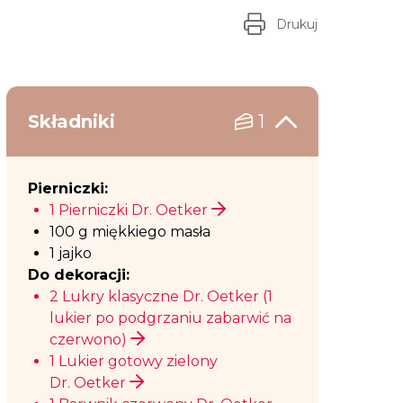
Drukuj
Składniki
1
Pierniczki:
1 Pierniczki Dr. Oetker
100 g miękkiego masła
1 jajko
Do dekoracji:
2 Lukry klasyczne Dr. Oetker (1
lukier po podgrzaniu zabarwić na
czerwono)
1 Lukier gotowy zielony
Dr. Oetker