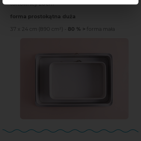
tortownicy 26 cm
forma prostokątna duża
37 x 24 cm (890 cm²) -
80 % >
forma mała