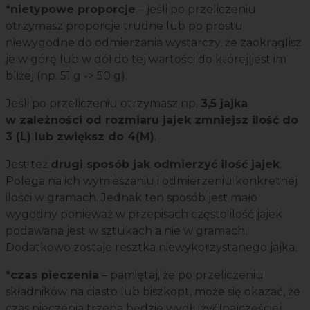
*nietypowe proporcje
– jeśli po przeliczeniu
otrzymasz proporcje trudne lub po prostu
niewygodne do odmierzania wystarczy, że zaokrąglisz
je w górę lub w dół do tej wartości do której jest im
bliżej (np. 51 g -> 50 g).
Jeśli po przeliczeniu otrzymasz np.
3,5 jajka
w zależności od rozmiaru jajek zmniejsz ilość do
3 (L) lub zwiększ do 4(M)
.
Jest też
drugi sposób jak odmierzyć ilość jajek
.
Polega na ich wymieszaniu i odmierzeniu konkretnej
ilości w gramach. Jednak ten sposób jest mało
wygodny ponieważ w przepisach często ilość jajek
podawana jest w sztukach a nie w gramach.
Dodatkowo zostaje resztka niewykorzystanego jajka.
*czas pieczenia
– pamiętaj, że po przeliczeniu
składników na ciasto lub biszkopt, może się okazać, że
czas pieczenia trzeba będzie wydłużyć(najczęściej