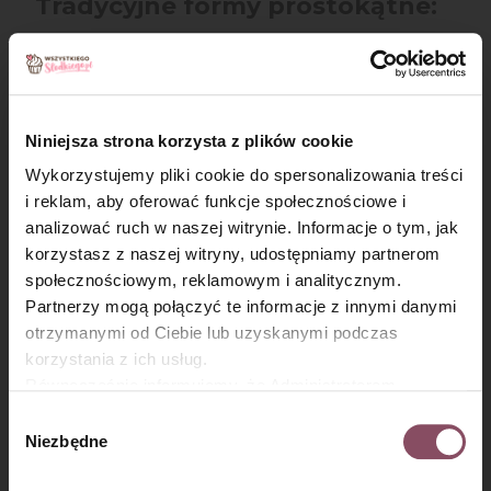
Tradycyjne formy prostokątne:
Tradycyjne formy prostokątne to
najpopularniejsze formy
dostępne w sklepach
najczęściej o wymiarach
36x25 cm
(duża) i
28 x 23
cm
(mała). Jednak ich boki nie są idealnie pionowe
Niniejsza strona korzysta z plików cookie
dlatego do wyliczeń używamy długości
Wykorzystujemy pliki cookie do spersonalizowania treści
pośrednich pomiędzy dnem a górnym rantem
i reklam, aby oferować funkcje społecznościowe i
formy.
analizować ruch w naszej witrynie. Informacje o tym, jak
×
korzystasz z naszej witryny, udostępniamy partnerom
społecznościowym, reklamowym i analitycznym.
forma prostokątna mała
Partnerzy mogą połączyć te informacje z innymi danymi
otrzymanymi od Ciebie lub uzyskanymi podczas
26 x 22 cm (572 cm²) - ma zbliżone proporcje do
korzystania z ich usług.
tortownicy 28 cm
Równocześnie informujemy, że Administratorem
Państwa danych jest Dr. Oetker Polska Sp. z o.o.,
Wybór
Gdańsk (80-339) adres: Dickmana 14/15 więcej
Niezbędne
zgody
forma prostokątna duża
informacji o przetwarzaniu danych osobowych oraz
mechanizmie plików cookie znajdą Państwo w
Polityce