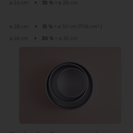
ø 24 cm
+
35 %
= ø 28 cm
ø 28 cm
+
15 %
= ø 30 cm (706 cm² )
ø 26 cm
+
30 %
= ø 30 cm