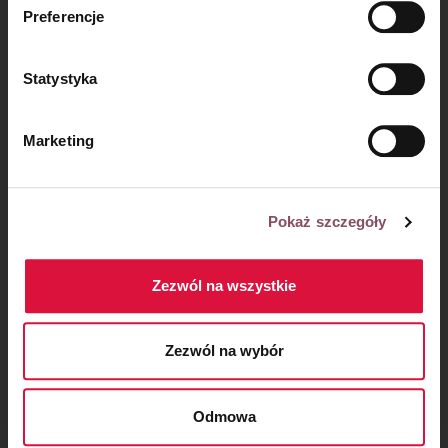
34 x 23 cm (782 cm²) -
40 % >
forma mała
Preferencje
prywatności.
Statystyka
Marketing
Pokaż szczegóły
Zezwól na wszystkie
Formy prostokątne z odpinanym
rantem:
Zezwól na wybór
forma prostokątna mała
Odmowa
27 x 18 cm (486 cm²) - ma zbliżone proporcje do