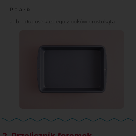
P = a ∙ b
a i b - długość każdego z boków prostokąta
2. Przelicznik foremek –