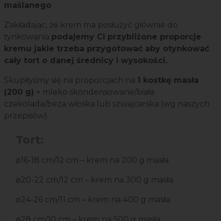
maślanego
.
Zakładając, że krem ma posłużyć głównie do
tynkowania
podajemy Ci przybliżone proporcje
kremu jakie trzeba przygotować aby otynkować
cały tort o danej średnicy i wysokości.
Skupiłyśmy się na proporcjach na
1 kostkę masła
(200 g)
+ mleko skondensowane/biała
czekolada/beza włoska lub szwajcarska (wg naszych
przepisów).
Tort:
ø16-18 cm/12 cm – krem na 200 g masła
ø20-22 cm/12 cm – krem na 300 g masła
ø24-26 cm/11 cm – krem na 400 g masła
ø28 cm/10 cm – krem na 500 g masła