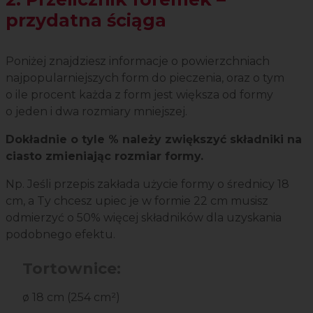
przydatna ściąga
Poniżej znajdziesz informacje o powierzchniach
najpopularniejszych form do pieczenia, oraz o tym
o ile procent każda z form jest większa od formy
o jeden i dwa rozmiary mniejszej.
Dokładnie o tyle % należy zwiększyć składniki na
ciasto zmieniając rozmiar formy.
Np. Jeśli przepis zakłada użycie formy o średnicy 18
cm, a Ty chcesz upiec je w formie 22 cm musisz
odmierzyć o 50% więcej składników dla uzyskania
podobnego efektu.
Tortownice:
ø 18 cm (254 cm²)