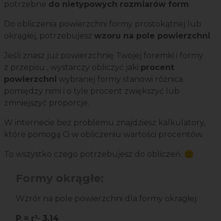
potrzebne
do nietypowych rozmiarów form
.
Do obliczenia powierzchni formy prostokątnej lub
okrągłej, potrzebujesz
wzoru na pole powierzchni
.
Jeśli znasz już powierzchnię Twojej foremki i formy
z przepisu , wystarczy obliczyć jaki
procent
powierzchni
wybranej formy stanowi różnica
pomiędzy nimi i o tyle procent zwiększyć lub
zmniejszyć proporcje.
W internecie bez problemu znajdziesz kalkulatory,
które pomogą Ci w obliczeniu wartości procentów.
To wszystko czego potrzebujesz do obliczeń. 🙂
Formy okrągłe:
Wzrór na pole powierzchni dla formy okragłej:
P = r²∙ 3,14