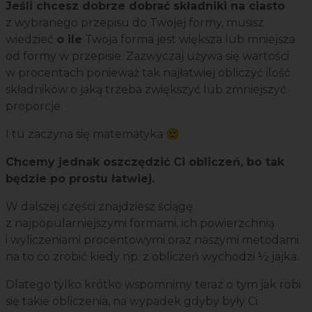
Jeśli chcesz dobrze dobrać składniki na ciasto
z wybranego przepisu do Twojej formy, musisz
wiedzieć
o ile
Twoja forma jest większa lub mniejsza
od formy w przepisie. Zazwyczaj używa się wartości
w procentach ponieważ tak najłatwiej obliczyć ilość
składników o jaką trzeba zwiększyć lub zmniejszyć
proporcje.
I tu zaczyna się matematyka 🙂
Chcemy jednak oszczędzić Ci obliczeń, bo tak
będzie po prostu łatwiej.
W dalszej części znajdziesz ściągę
z najpopularniejszymi formami, ich powierzchnią
i wyliczeniami procentowymi oraz naszymi metodami
na to co zrobić kiedy np. z obliczeń wychodzi ½ jajka.
Dlatego tylko krótko wspomnimy teraz o tym jak robi
się takie obliczenia, na wypadek gdyby były Ci