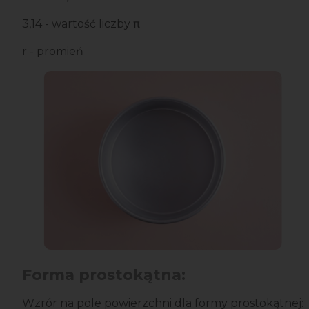
3,14 - wartość liczby π
r - promień
Forma prostokątna:
Wzrór na pole powierzchni dla formy prostokątnej: