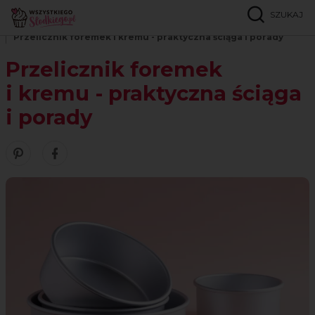
SZUKAJ
Strona główna
Inspiracje
Porady
Przelicznik foremek i kremu - praktyczna ściąga i porady
Przelicznik foremek
i kremu - praktyczna ściąga
i porady
Zobacz nasze piny w serwisie Pinterest
Śledź nas na Facebooku