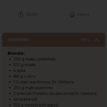
02:00
Łatwy
Czas potrzebny na przygotowanie przepisu
Poziom trudności
Składniki
12
Blondie:
200 g białej czekolady
100 g masła
4 jajka
160 g cukru
1 Cukier wanilinowy Dr. Oetkera
250 g mąki pszennej
2 łyżeczki Proszku do pieczenia Dr. Oetkera
szczypta soli
100 g mrożonych jagód