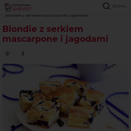
SZUKAJ
Strona główna
Przepisy
Brownie i blondie
Blondie z serkiem mascarpone i jagodami
Blondie z serkiem
mascarpone i jagodami
Zobacz nasze piny w serwisie Pinterest
Udostępnij ten przepis w serwisie Facebook