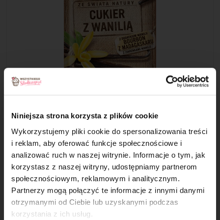
Niniejsza strona korzysta z plików cookie
Wykorzystujemy pliki cookie do spersonalizowania treści
Krok 4
i reklam, aby oferować funkcje społecznościowe i
analizować ruch w naszej witrynie. Informacje o tym, jak
W osobnej misce przesiej mąkę pszenną i proszek do
×
pieczenia. Dodaj szczyptę soli.
korzystasz z naszej witryny, udostępniamy partnerom
społecznościowym, reklamowym i analitycznym.
Krok 5
Partnerzy mogą połączyć te informacje z innymi danymi
otrzymanymi od Ciebie lub uzyskanymi podczas
Rozpuszczoną czekoladę połącz z masą jajeczną. Stopniowo
korzystania z ich usług.
dodawaj przesianą mąkę, aż do połączenia składników. Masę